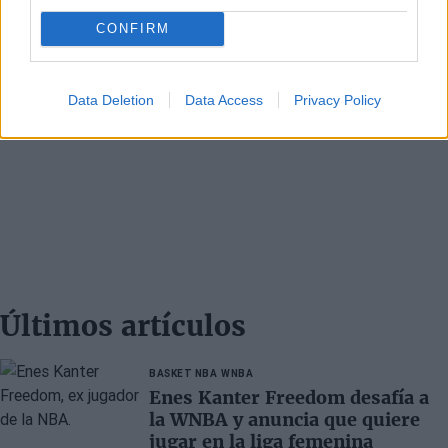
CONFIRM
Data Deletion
Data Access
Privacy Policy
Últimos artículos
BASKET NBA
WNBA
Enes Kanter Freedom desafía a
la WNBA y anuncia que quiere
jugar en la liga femenina