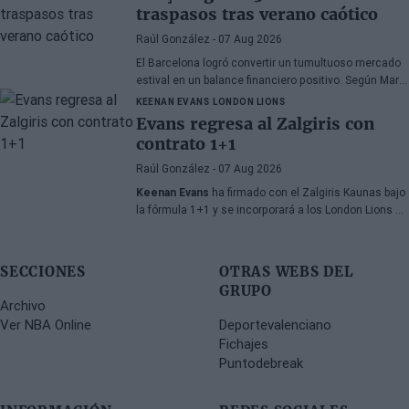
traspasos tras verano caótico
Raúl González
- 07 Aug 2026
El Barcelona logró convertir un tumultuoso mercado
estival en un balance financiero positivo. Según Marc
Mundet, la sección azulgrana ingresó cerca de tres
KEENAN EVANS
LONDON LIONS
millones de euros procedentes de salidas de
Evans regresa al Zalgiris con
jugadores, a pesar de un proceso de transferencias
contrato 1+1
marcado por la incertidumbre y los cambios de
última hora.
Raúl González
- 07 Aug 2026
Keenan Evans
ha firmado con el Zalgiris Kaunas bajo
la fórmula 1+1 y se incorporará a los London Lions en
calidad de cedido durante la temporada 2026/27. El
base estadounidense continúa su proceso de
recuperación tras las lesiones sufridas en los
SECCIONES
OTRAS WEBS DEL
últimos meses.
GRUPO
Archivo
Ver NBA Online
Deportevalenciano
Fichajes
Puntodebreak