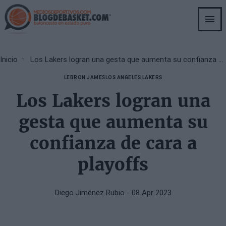
Skip
to
main
content
Breadcrumb
Inicio
Los Lakers logran una gesta que aumenta su confianza de cara a playoffs
LEBRON JAMES
LOS ANGELES LAKERS
Los Lakers logran una
gesta que aumenta su
confianza de cara a
playoffs
Diego Jiménez Rubio
- 08 Apr 2023