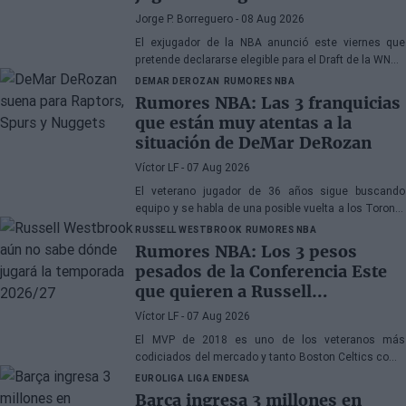
Jorge P. Borreguero
- 08 Aug 2026
El exjugador de la NBA anunció este viernes que
pretende declararse elegible para el Draft de la WNBA
de 2027
DEMAR DEROZAN
RUMORES NBA
Rumores NBA: Las 3 franquicias
que están muy atentas a la
situación de DeMar DeRozan
Víctor LF
- 07 Aug 2026
El veterano jugador de 36 años sigue buscando
equipo y se habla de una posible vuelta a los Toronto
Raptors o San Antonio Spurs, mientras Denver
RUSSELL WESTBROOK
RUMORES NBA
Nuggets también forma parte de la ecuación
Rumores NBA: Los 3 pesos
pesados de la Conferencia Este
que quieren a Russell
Westbrook
Víctor LF
- 07 Aug 2026
El MVP de 2018 es uno de los veteranos más
codiciados del mercado y tanto Boston Celtics como
Cleveland Cavaliers y Detroit Pistons estarían
EUROLIGA
LIGA ENDESA
interesados en hacerse con sus servicios
Barça ingresa 3 millones en