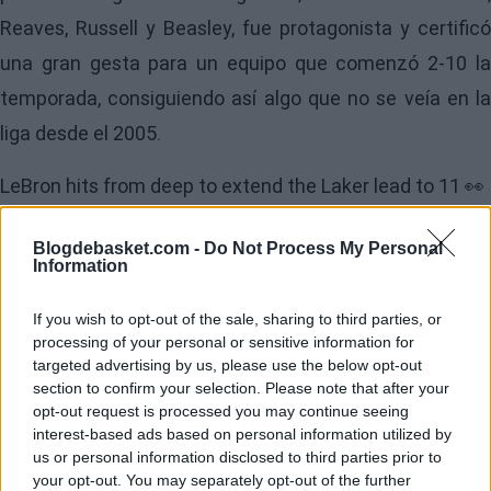
Reaves, Russell y Beasley, fue protagonista y certificó
una gran gesta para un equipo que comenzó 2-10 la
temporada, consiguiendo así algo que no se veía en la
liga desde el 2005.
LeBron hits from deep to extend the Laker lead to 11 👀
Blogdebasket.com -
Do Not Process My Personal
📺: Live on NBA TV
pic.twitter.com/APcKu5T2CM
Information
If you wish to opt-out of the sale, sharing to third parties, or
processing of your personal or sensitive information for
targeted advertising by us, please use the below opt-out
section to confirm your selection. Please note that after your
opt-out request is processed you may continue seeing
interest-based ads based on personal information utilized by
us or personal information disclosed to third parties prior to
your opt-out. You may separately opt-out of the further