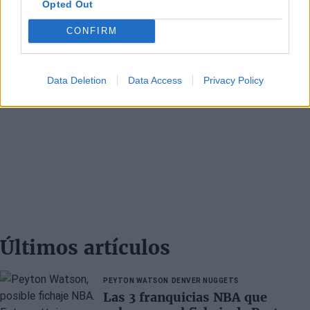
Opted Out
CONFIRM
Data Deletion
Data Access
Privacy Policy
Últimos artículos
PEYTON WATSON
DENVER NUGGETS
Las 3 franquicias NBA que