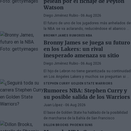
pelean por el fichaje de Peyton
Watson
Diego Jiménez Rubio
- 06 Aug 2026
El futuro de uno de los jugadores más anhelados de
la NBA se va aclarando, reduciéndose el abanico de
franquicias candidatas a tres.
BRONNY JAMES
RUMORES NBA
Bronny James se juega su futuro
en los Lakers: un rival
inesperado amenaza su sitio
Diego Jiménez Rubio
- 06 Aug 2026
El hijo de Lebron no tiene garantizada su continuidad
en Los Angeles Lakers y muchos se preguntan si ha
hecho méritos para seguir en la NBA.
STEPHEN CURRY
GOLDEN STATE WARRIORS
Rumores NBA: Stephen Curry y
su posible salida de los Warriors
Juan López
- 06 Aug 2026
El base de Golden State ha hablado de la posibilidad
de marcharse de la Bahía de San Francisco
DILLON BROOKS
PHOENIX SUNS