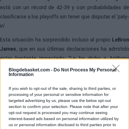
está con un récord de 42-39 y con probabilidades de
clasificarse a los playoffs sin tener que disputar el 'paly-
in'.
Esta situación ha sorprendido incluso al propio
LeBro
James
, que en sus útlimas declaraciones ha admitido
estar bastante impactado: "Le he dicho a Anthony
Davis: 'Hombre, ¿te puedes creer que vayamos a
Blogdebasket.com -
Do Not Process My Personal
Information
terminar el año con más del 50% de victorias?' Le
hemos conseguido dar la vuelta a algo así, increíble".
If you wish to opt-out of the sale, sharing to third parties, or
processing of your personal or sensitive information for
targeted advertising by us, please use the below opt-out
section to confirm your selection. Please note that after your
opt-out request is processed you may continue seeing
interest-based ads based on personal information utilized by
us or personal information disclosed to third parties prior to