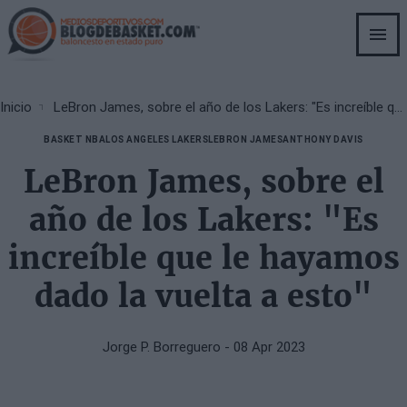
Skip
to
main
content
Breadcrumb
Inicio
LeBron James, sobre el año de los Lakers: "Es increíble que le hayamos dado la vuelta a esto"
BASKET NBA
LOS ANGELES LAKERS
LEBRON JAMES
ANTHONY DAVIS
LeBron James, sobre el
año de los Lakers: "Es
increíble que le hayamos
dado la vuelta a esto"
Jorge P. Borreguero
- 08 Apr 2023