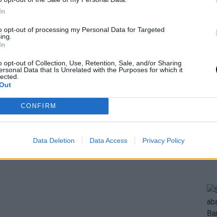
In
to opt-out of processing my Personal Data for Targeted
ing.
In
o opt-out of Collection, Use, Retention, Sale, and/or Sharing
ersonal Data that Is Unrelated with the Purposes for which it
lected.
Out
CONFIRM
Data Deletion
Data Access
Privacy Policy