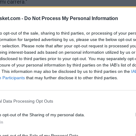
i carrera."
@Stadium
: “I want to be a Laker, so hopefully we
sket.com -
Do Not Process My Personal Information
whole career.” On upcoming free agency, a special
to opt-out of the sale, sharing to third parties, or processing of your per
 much more:
pic.twitter.com/sa83nlnatT
formation for targeted advertising by us, please use the below opt-out s
r selection. Please note that after your opt-out request is processed y
Ú
eing interest-based ads based on personal information utilized by us or
disclosed to third parties prior to your opt-out. You may separately opt-
losure of your personal information by third parties on the IAB’s list of
. This information may also be disclosed by us to third parties on the
IA
Participants
that may further disclose it to other third parties.
l Data Processing Opt Outs
o opt-out of the Sharing of my personal data.
In
o opt-out of the Sale of my Personal Data.