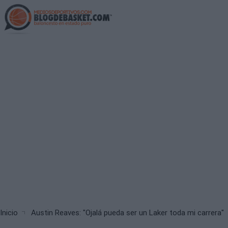
Skip
to
main
content
Breadcrumb
Inicio
Austin Reaves: "Ojalá pueda ser un Laker toda mi carrera"