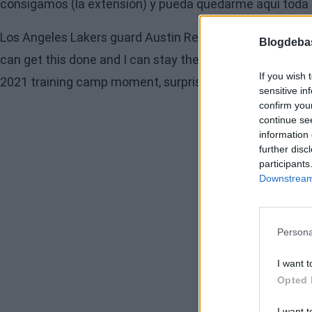
consigamos (la extensión) y pueda quedarme aquí toda m
Los Angeles Lakers guard Austin Reaves sits down with
Blogdeba
can get this done and I can stay there for hopefully my 
If you wish 
2021 training camp moment, surprising his opponents,
sensitive in
confirm you
continue se
information 
further disc
participants
Downstream 
Persona
I want t
Opted 
I want t