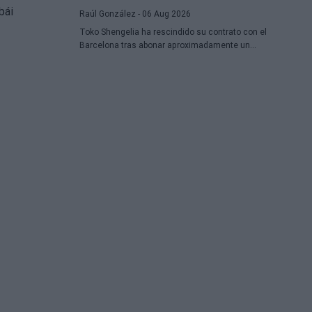
Raúl González
- 06 Aug 2026
Toko Shengelia ha rescindido su contrato con el
Barcelona tras abonar aproximadamente un
millón de euros y se ha comprometido con el
Dubái para la temporada 2026-27. El alero
georgiano completó una única campaña
azulgrana en la que disputó 78 encuentros
entre competiciones europeas y domésticas.