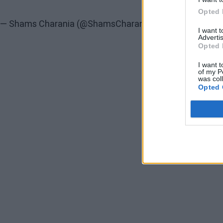
Opted 
— Shams Charania (@ShamsCharania)
April 10, 2023
I want 
Advertis
Opted 
I want t
of my P
was col
Opted 