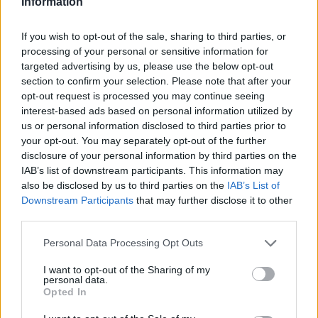
Information
actualmente, posee Baskonia. Será un nuevo episodio
de una rivalidad íntima que parece destinada a dirimir
If you wish to opt-out of the sale, sharing to third parties, or
processing of your personal or sensitive information for
los grandes títulos. El partido se disputará el domingo
targeted advertising by us, please use the below opt-out
16 de abril a partir de las 18:30h y se podrá ver en
section to confirm your selection. Please note that after your
opt-out request is processed you may continue seeing
Movistar+ a través de su canal
#Vamos
.
interest-based ads based on personal information utilized by
us or personal information disclosed to third parties prior to
your opt-out. You may separately opt-out of the further
disclosure of your personal information by third parties on the
IAB’s list of downstream participants. This information may
also be disclosed by us to third parties on the
IAB’s List of
Downstream Participants
that may further disclose it to other
third parties.
Personal Data Processing Opt Outs
I want to opt-out of the Sharing of my
personal data.
Opted In