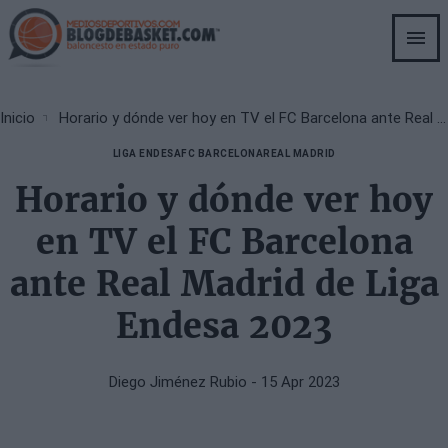
Skip
to
main
content
Breadcrumb
Inicio
Horario y dónde ver hoy en TV el FC Barcelona ante Real Madrid de Liga Endesa 2023
LIGA ENDESA
FC BARCELONA
REAL MADRID
Horario y dónde ver hoy
en TV el FC Barcelona
ante Real Madrid de Liga
Endesa 2023
Diego Jiménez Rubio
- 15 Apr 2023