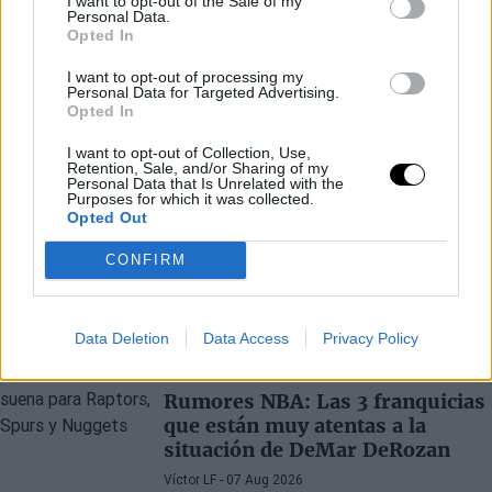
I want to opt-out of the Sale of my
Personal Data.
Opted In
I want to opt-out of processing my
Personal Data for Targeted Advertising.
Opted In
I want to opt-out of Collection, Use,
Retention, Sale, and/or Sharing of my
Personal Data that Is Unrelated with the
Purposes for which it was collected.
Opted Out
CONFIRM
Últimos artículos
Data Deletion
Data Access
Privacy Policy
DEMAR DEROZAN
RUMORES NBA
Rumores NBA: Las 3 franquicias
que están muy atentas a la
situación de DeMar DeRozan
Víctor LF
- 07 Aug 2026