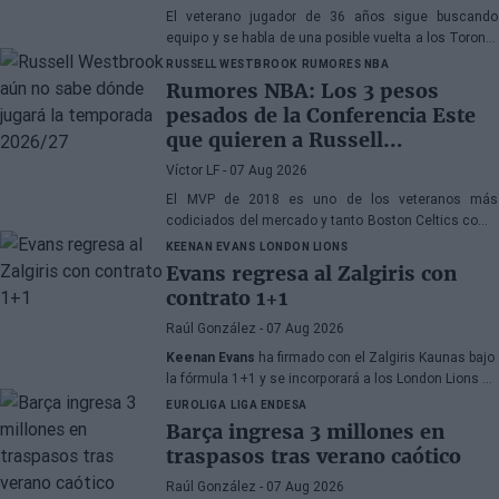
El veterano jugador de 36 años sigue buscando
equipo y se habla de una posible vuelta a los Toronto
Raptors o San Antonio Spurs, mientras Denver
RUSSELL WESTBROOK
RUMORES NBA
Nuggets también forma parte de la ecuación
Rumores NBA: Los 3 pesos
pesados de la Conferencia Este
que quieren a Russell
Westbrook
Víctor LF
- 07 Aug 2026
El MVP de 2018 es uno de los veteranos más
codiciados del mercado y tanto Boston Celtics como
Cleveland Cavaliers y Detroit Pistons estarían
KEENAN EVANS
LONDON LIONS
interesados en hacerse con sus servicios
Evans regresa al Zalgiris con
contrato 1+1
Raúl González
- 07 Aug 2026
Keenan Evans
ha firmado con el Zalgiris Kaunas bajo
la fórmula 1+1 y se incorporará a los London Lions en
calidad de cedido durante la temporada 2026/27. El
EUROLIGA
LIGA ENDESA
base estadounidense continúa su proceso de
Barça ingresa 3 millones en
recuperación tras las lesiones sufridas en los
traspasos tras verano caótico
últimos meses.
Raúl González
- 07 Aug 2026