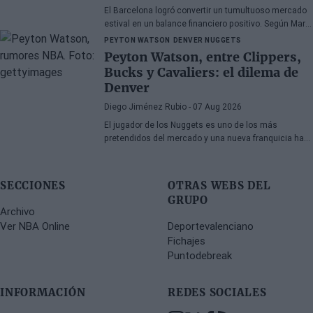
El Barcelona logró convertir un tumultuoso mercado
estival en un balance financiero positivo. Según Marc
Mundet, la sección azulgrana ingresó cerca de tres
PEYTON WATSON
DENVER NUGGETS
millones de euros procedentes de salidas de
Peyton Watson, entre Clippers,
jugadores, a pesar de un proceso de transferencias
Bucks y Cavaliers: el dilema de
marcado por la incertidumbre y los cambios de
Denver
última hora.
Diego Jiménez Rubio
- 07 Aug 2026
El jugador de los Nuggets es uno de los más
pretendidos del mercado y una nueva franquicia ha
entrado en la puja.
SECCIONES
OTRAS WEBS DEL
GRUPO
Archivo
Ver NBA Online
Deportevalenciano
Fichajes
Puntodebreak
INFORMACIÓN
REDES SOCIALES