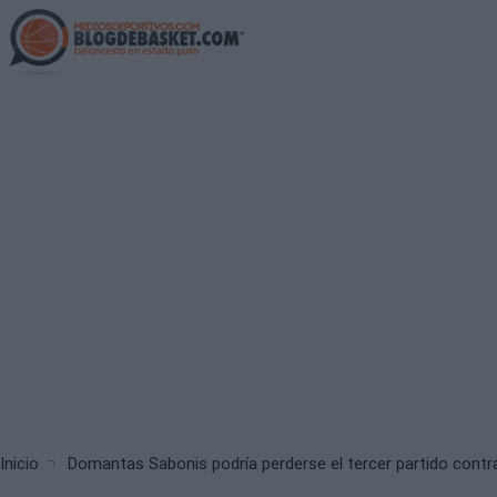
Skip
to
main
content
Breadcrumb
Inicio
Domantas Sabonis podría perderse el tercer partido contra