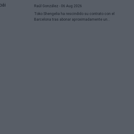
Raúl González
- 06 Aug 2026
Toko Shengelia ha rescindido su contrato con el
Barcelona tras abonar aproximadamente un
millón de euros y se ha comprometido con el
Dubái para la temporada 2026-27. El alero
georgiano completó una única campaña
azulgrana en la que disputó 78 encuentros
entre competiciones europeas y domésticas.