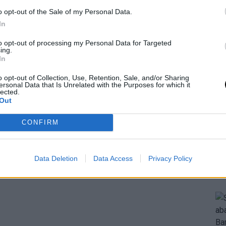
o opt-out of the Sale of my Personal Data.
me 3 with a sternum contusion.
In
to opt-out of processing my Personal Data for Targeted
ing.
In
o opt-out of Collection, Use, Retention, Sale, and/or Sharing
ersonal Data that Is Unrelated with the Purposes for which it
lected.
Out
CONFIRM
Data Deletion
Data Access
Privacy Policy