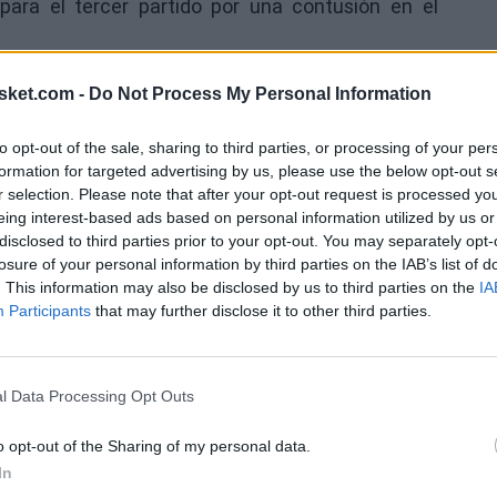
ara el tercer partido por una contusión en el
 dura para los Warriors, pero la falta de Sabonis
sket.com -
Do Not Process My Personal Information
una ventaja de 2 a 0.
to opt-out of the sale, sharing to third parties, or processing of your per
Ú
formation for targeted advertising by us, please use the below opt-out s
r selection. Please note that after your opt-out request is processed y
eing interest-based ads based on personal information utilized by us or
disclosed to third parties prior to your opt-out. You may separately opt-
losure of your personal information by third parties on the IAB’s list of
. This information may also be disclosed by us to third parties on the
IA
Participants
that may further disclose it to other third parties.
l Data Processing Opt Outs
o opt-out of the Sharing of my personal data.
In