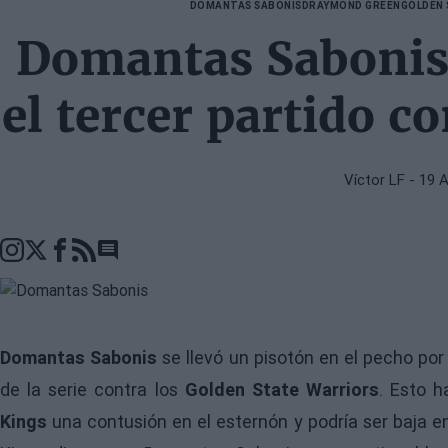
DOMANTAS SABONIS
DRAYMOND GREEN
GOLDEN 
Domantas Sabonis 
el tercer partido c
Víctor LF
- 19 
Go to comments seciton
Domantas Sabonis
se llevó un pisotón en el pecho po
de la serie contra los
Golden State Warriors
. Esto h
Kings
una contusión en el esternón y podría ser baja 