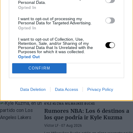
Personal Data.
Opted In
I want to opt-out of processing my
Personal Data for Targeted Advertising.
Opted In
I want to opt-out of Collection, Use,
Retention, Sale, and/or Sharing of my
Personal Data that Is Unrelated with the
Purposes for which it was collected.
Opted Out
CONFIRM
Últimos artículos
Data Deletion
Data Access
Privacy Policy
KYLE KUZMA
MILWAUKEE BUCKS
Rumores NBA: Los 6 destinos a
los que podría ir Kyle Kuzma
Víctor LF
- 07 Aug 2026