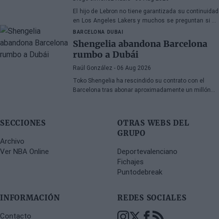
El hijo de Lebron no tiene garantizada su continuidad
en Los Angeles Lakers y muchos se preguntan si ha
hecho méritos para seguir en la NBA.
BARCELONA
DUBAI
Shengelia abandona Barcelona
rumbo a Dubái
Raúl González
- 06 Aug 2026
Toko Shengelia ha rescindido su contrato con el
Barcelona tras abonar aproximadamente un millón
de euros y se ha comprometido con el Dubái para la
temporada 2026-27. El alero georgiano completó una
única campaña azulgrana en la que disputó 78
SECCIONES
OTRAS WEBS DEL
encuentros entre competiciones europeas y
GRUPO
domésticas.
Archivo
Ver NBA Online
Deportevalenciano
Fichajes
Puntodebreak
INFORMACIÓN
REDES SOCIALES
Contacto