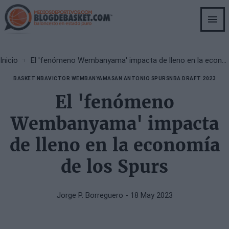
Skip
to
main
content
Breadcrumb
Inicio
El 'fenómeno Wembanyama' impacta de lleno en la economía de los Spurs
BASKET NBA
VICTOR WEMBANYAMA
SAN ANTONIO SPURS
NBA DRAFT 2023
El 'fenómeno
Wembanyama' impacta
de lleno en la economía
de los Spurs
Jorge P. Borreguero
- 18 May 2023