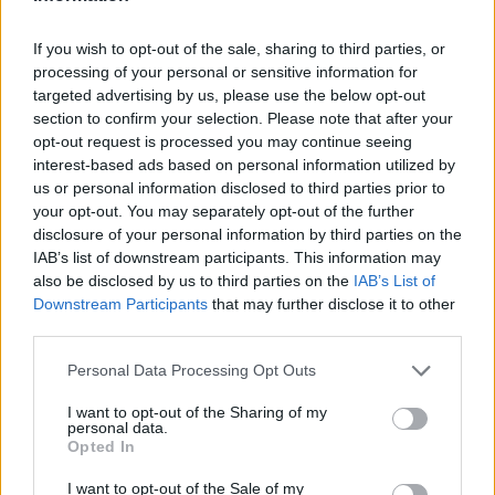
después de la lotería ya se habían pagado más de 2.100
If you wish to opt-out of the sale, sharing to third parties, or
abonos de temporada para el curso 2023/24". El
processing of your personal or sensitive information for
targeted advertising by us, please use the below opt-out
impacto de Wembanyama ya se deja ver en las arcas
section to confirm your selection. Please note that after your
del equipo de Texas, que siente que le ha tocado el
opt-out request is processed you may continue seeing
interest-based ads based on personal information utilized by
mejor 'gordo' de la lotería en muchísimo tiempo.
us or personal information disclosed to third parties prior to
your opt-out. You may separately opt-out of the further
disclosure of your personal information by third parties on the
IAB’s list of downstream participants. This information may
also be disclosed by us to third parties on the
IAB’s List of
Downstream Participants
that may further disclose it to other
third parties.
Personal Data Processing Opt Outs
I want to opt-out of the Sharing of my
personal data.
Opted In
I want to opt-out of the Sale of my