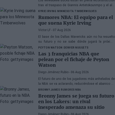
Los Milwaukee Bucks están en plena reconstrucción
tras el traspaso de Giannis Antetokounmpo y el ala-
pívot podría ser el siguiente
KYRIE IRVING
MINNESOTA TIMBERWOLVES
Rumores NBA: El equipo para el
que suena Kyrie Irving
Víctor LF
- 07 Aug 2026
El base de los Dallas Mavericks aún no ha resuelto
su futuro y no se sabe dónde jugará la próxima
temporada
PEYTON WATSON
DENVER NUGGETS
Las 3 franquicias NBA que
pelean por el fichaje de Peyton
Watson
Diego Jiménez Rubio
- 06 Aug 2026
El futuro de uno de los jugadores más anhelados de
la NBA se va aclarando, reduciéndose el abanico de
franquicias candidatas a tres.
BRONNY JAMES
RUMORES NBA
Bronny James se juega su futuro
en los Lakers: un rival
inesperado amenaza su sitio
Diego Jiménez Rubio
- 06 Aug 2026