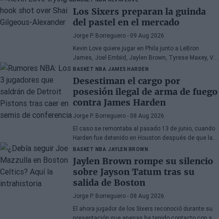
Los Sixers preparan la guinda
del pastel en el mercado
Jorge P. Borreguero
- 09 Aug 2026
Kevin Love quiere jugar en Phila junto a LeBron
James, Joel Embiid, Jaylen Brown, Tyrese Maxey, VJ
Edgecombe, Anfernee Simons y compañía
BASKET NBA
JAMES HARDEN
Desestiman el cargo por
posesión ilegal de arma de fuego
contra James Harden
Jorge P. Borreguero
- 08 Aug 2026
El caso se remontaba al pasado 13 de junio, cuando
Harden fue detenido en Houston después de que la
policía encontrara una pistola en su vehículo
BASKET NBA
JAYLEN BROWN
Jaylen Brown rompe su silencio
sobre Jayson Tatum tras su
salida de Boston
Jorge P. Borreguero
- 08 Aug 2026
El ahora jugador de los Sixers reconoció durante su
presentación que apenas ha tenido contacto con su