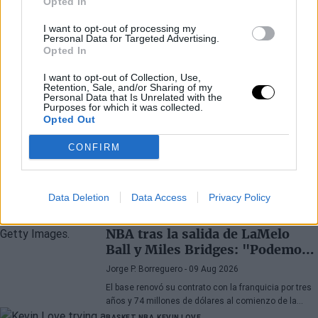
Opted In
I want to opt-out of processing my
Personal Data for Targeted Advertising.
Opted In
I want to opt-out of Collection, Use,
Retention, Sale, and/or Sharing of my
Personal Data that Is Unrelated with the
Purposes for which it was collected.
Opted Out
CONFIRM
Últimos artículos
Data Deletion
Data Access
Privacy Policy
BASKET NBA
COBY WHITE
Coby White lanza un aviso a la
NBA tras la salida de LaMelo
Ball y Miles Bridges: "Podemos
sorprender a mucha gente"
Jorge P. Borreguero
- 09 Aug 2026
El base renovó su contrato con la franquicia por tres
años y 74 millones de dólares al comienzo de la
pretemporada y afronta el nuevo curso con confianza
BASKET NBA
KEVIN LOVE