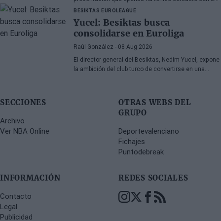
antiguo compañero
BESIKTAS
EUROLEAGUE
Yucel: Besiktas busca
consolidarse en Euroliga
Raúl González
- 08 Aug 2026
El director general del Besiktas, Nedim Yucel, expone
la ambición del club turco de convertirse en una
organización permanente y competitiva en la
Euroliga. En declaraciones a Besiktas Magazine,
aborda la transformación del departamento, la
SECCIONES
OTRAS WEBS DEL
renovación de Dusan Alimpijevic hasta 2028 y los
GRUPO
planes para competir en la élite europea.
Archivo
Ver NBA Online
Deportevalenciano
Fichajes
Puntodebreak
INFORMACIÓN
REDES SOCIALES
Contacto
Legal
Publicidad