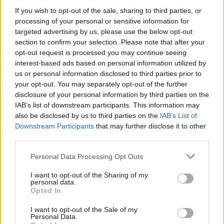
contra él, cargando contra su peso. "Tiene que
If you wish to opt-out of the sale, sharing to third parties, or
processing of your personal or sensitive information for
adelgazar ya y ponerse en forma porque así no puede
targeted advertising by us, please use the below opt-out
section to confirm your selection. Please note that after your
jugar a baloncesto", comentó en
Hoopshype
.
opt-out request is processed you may continue seeing
interest-based ads based on personal information utilized by
us or personal information disclosed to third parties prior to
your opt-out. You may separately opt-out of the further
disclosure of your personal information by third parties on the
IAB’s list of downstream participants. This information may
also be disclosed by us to third parties on the
IAB’s List of
Downstream Participants
that may further disclose it to other
third parties.
Personal Data Processing Opt Outs
I want to opt-out of the Sharing of my
personal data.
Opted In
I want to opt-out of the Sale of my
Personal Data.