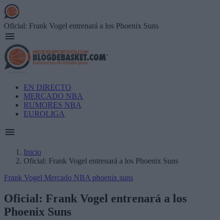
Skip
to
main
Oficial: Frank Vogel entrenará a los Phoenix Suns
content
Main
EN DIRECTO
navigation
MERCADO NBA
RUMORES NBA
EUROLIGA
Inicio
Oficial: Frank Vogel entrenará a los Phoenix Suns
Breadcrumb
Frank Vogel
Mercado NBA
phoenix suns
Oficial: Frank Vogel entrenará a los
Phoenix Suns