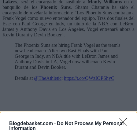
Lakers
, será el encargado de sustituir a
Monty Williams
en el
banquillo de los
Phoenix Suns
. Shams Charania ha sido el
encargado de revelar la información: "Los Phoenix Suns contratan a
Frank Vogel como nuevo entrenador del equipo. Tras dos finales del
Este con Paul George en Indy, un título de la NBA con LeBron
James y Anthony Davis en Los Angeles, Vogel entrenará ahora a
Kevin Durant y Devin Booker".
The Phoenix Suns are hiring Frank Vogel as the team's
new head coach. After two East Finals with Paul
George in Indy, an NBA title with LeBron James and
Anthony Davis in LA, Vogel now will coach Kevin
Durant and Devin Booker.
Details at
@TheAthletic
:
https://t.co/QWzIOPShyC
Blogdebasket.com -
Do Not Process My Personal
Information