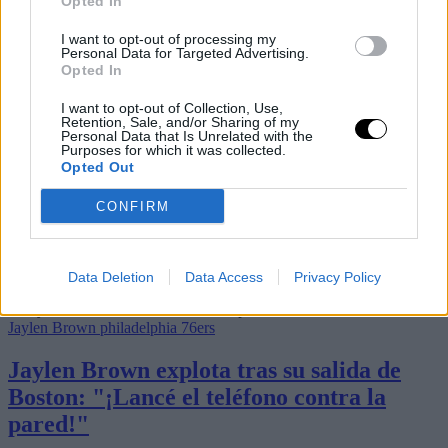
Opted In
I want to opt-out of processing my
Personal Data for Targeted Advertising.
Opted In
I want to opt-out of Collection, Use,
Retention, Sale, and/or Sharing of my
Personal Data that Is Unrelated with the
Purposes for which it was collected.
Opted Out
CONFIRM
Data Deletion
Data Access
Privacy Policy
Últimos artículos
Jaylen Brown
philadelphia 76ers
Jaylen Brown explota tras su salida de
Boston: "¡Lancé el teléfono contra la
pared!"