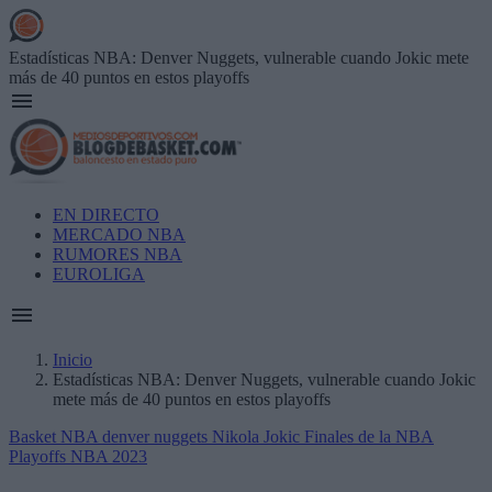
Skip
to
main
Estadísticas NBA: Denver Nuggets, vulnerable cuando Jokic mete
content
más de 40 puntos en estos playoffs
Main
EN DIRECTO
navigation
MERCADO NBA
RUMORES NBA
EUROLIGA
Inicio
Estadísticas NBA: Denver Nuggets, vulnerable cuando Jokic
Breadcrumb
mete más de 40 puntos en estos playoffs
Basket NBA
denver nuggets
Nikola Jokic
Finales de la NBA
Playoffs NBA 2023