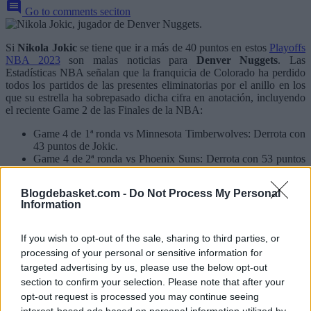
Go to comments seciton
Si
Nikola Jokic
se tiene que ir a más de 40 puntos en estos
Playoffs
NBA 2023
son malas noticias para
Denver Nuggets
. Las
Estadísticas NBA señalan que la franquicia de Colorado ha perdido
todos los partidos de las presentes eliminatorias por el anillo en los
que su estrella ha sobrepasado dicha cifra en anotación, incluyendo
el reciente Game 2 de las Finales de la NBA:
Game 4 de 1ª ronda vs Minnesota Timberwolves: Derrota con
43 puntos de Jokic.
Game 4 de 2ª ronda vs Phoenix Suns: Derrota con 53 puntos
de Jokic.
Game 2 de las Finales vs Miami Heat: Derrota con 41 puntos
Blogdebasket.com -
Do Not Process My Personal
de Jokic.
Information
If you wish to opt-out of the sale, sharing to third parties, or
processing of your personal or sensitive information for
targeted advertising by us, please use the below opt-out
section to confirm your selection. Please note that after your
opt-out request is processed you may continue seeing