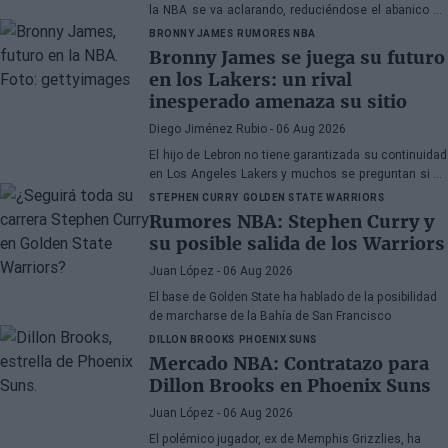
la NBA se va aclarando, reduciéndose el abanico de
franquicias candidatas a tres.
BRONNY JAMES
RUMORES NBA
Bronny James se juega su futuro
en los Lakers: un rival
inesperado amenaza su sitio
Diego Jiménez Rubio
- 06 Aug 2026
El hijo de Lebron no tiene garantizada su continuidad
en Los Angeles Lakers y muchos se preguntan si ha
hecho méritos para seguir en la NBA.
STEPHEN CURRY
GOLDEN STATE WARRIORS
Rumores NBA: Stephen Curry y
su posible salida de los Warriors
Juan López
- 06 Aug 2026
El base de Golden State ha hablado de la posibilidad
de marcharse de la Bahía de San Francisco
DILLON BROOKS
PHOENIX SUNS
Mercado NBA: Contratazo para
Dillon Brooks en Phoenix Suns
Juan López
- 06 Aug 2026
El polémico jugador, ex de Memphis Grizzlies, ha