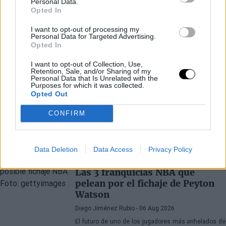
Personal Data.
Opted In
I want to opt-out of processing my
Personal Data for Targeted Advertising.
Opted In
I want to opt-out of Collection, Use,
Retention, Sale, and/or Sharing of my
Personal Data that Is Unrelated with the
Purposes for which it was collected.
Opted Out
CONFIRM
Últimos artículos
Data Deletion
Data Access
Privacy Policy
PEYTON WATSON
DENVER NUGGETS
Las 3 franquicias NBA que
pelean por el fichaje de Peyton
Watson
Diego Jiménez Rubio
- 06 Aug 2026
El futuro de uno de los jugadores más anhelados de