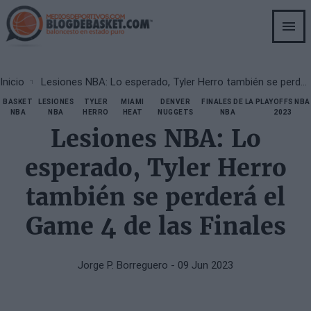
Skip
to
main
content
Breadcrumb
Inicio
Lesiones NBA: Lo esperado, Tyler Herro también se perderá el Game 4 de las Finales
BASKET
LESIONES
TYLER
MIAMI
DENVER
FINALES DE LA
PLAYOFFS NBA
NBA
NBA
HERRO
HEAT
NUGGETS
NBA
2023
Lesiones NBA: Lo
esperado, Tyler Herro
también se perderá el
Game 4 de las Finales
Jorge P. Borreguero
- 09 Jun 2023