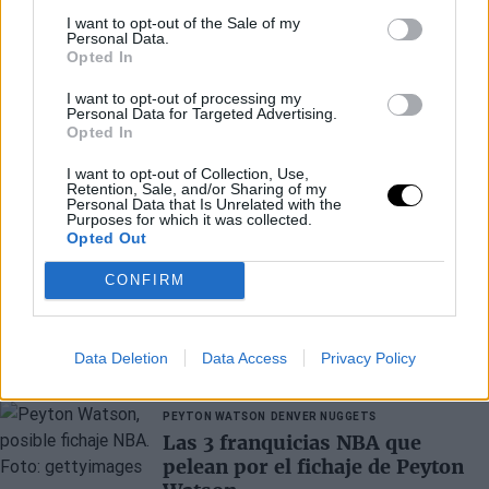
I want to opt-out of the Sale of my
Personal Data.
Opted In
I want to opt-out of processing my
Personal Data for Targeted Advertising.
Opted In
I want to opt-out of Collection, Use,
Retention, Sale, and/or Sharing of my
Personal Data that Is Unrelated with the
Purposes for which it was collected.
Opted Out
CONFIRM
Últimos artículos
Data Deletion
Data Access
Privacy Policy
PEYTON WATSON
DENVER NUGGETS
Las 3 franquicias NBA que
pelean por el fichaje de Peyton