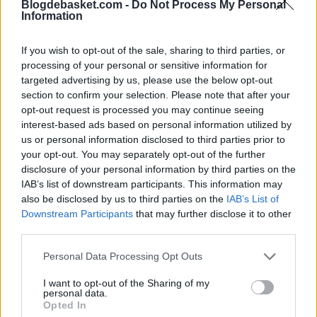
Blogdebasket.com -
Do Not Process My Personal
Information
Stein,
Indiana Pacers
ha surgido como un candidato de
última hora para hacerse con la incorporación del
If you wish to opt-out of the sale, sharing to third parties, or
jugador, y lo ha hecho con mucha fuerza. La franquicia
processing of your personal or sensitive information for
targeted advertising by us, please use the below opt-out
angelina va a tener que esforzarse mucho si se quiere
section to confirm your selection. Please note that after your
hacer con un Brown que ha sido clave en la
opt-out request is processed you may continue seeing
interest-based ads based on personal information utilized by
consecución del anillo con los Nuggets.
us or personal information disclosed to third parties prior to
your opt-out. You may separately opt-out of the further
disclosure of your personal information by third parties on the
IAB’s list of downstream participants. This information may
also be disclosed by us to third parties on the
IAB’s List of
Downstream Participants
that may further disclose it to other
third parties.
Personal Data Processing Opt Outs
I want to opt-out of the Sharing of my
personal data.
Opted In