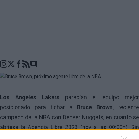
Go to comments seciton
Los Angeles Lakers
parecían el equipo mejor
posicionado para fichar a
Bruce Brown
, recient
campeón de la NBA con Denver Nuggets, en cuanto se
abriese la Agencia Libre 2023 (hoy a las 00:00h). Sin
embargo, según apunta desde los
Rumores NBA
Mar