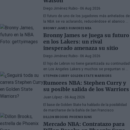
Watson
Diego Jiménez Rubio
- 06 Aug 2026
El futuro de uno de los jugadores más anhelados de
la NBA se va aclarando, reduciéndose el abanico de
franquicias candidatas a tres.
BRONNY JAMES
RUMORES NBA
Bronny James se juega su futuro
en los Lakers: un rival
inesperado amenaza su sitio
Diego Jiménez Rubio
- 06 Aug 2026
El hijo de Lebron no tiene garantizada su continuidad
en Los Angeles Lakers y muchos se preguntan si ha
hecho méritos para seguir en la NBA.
STEPHEN CURRY
GOLDEN STATE WARRIORS
Rumores NBA: Stephen Curry y
su posible salida de los Warriors
Juan López
- 06 Aug 2026
El base de Golden State ha hablado de la posibilidad
de marcharse de la Bahía de San Francisco
DILLON BROOKS
PHOENIX SUNS
Mercado NBA: Contratazo para