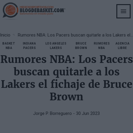
Skip
to
main
content
Breadcrumb
Inicio
Rumores NBA: Los Pacers buscan quitarle a los Lakers el fichaje de Bruce Brown
BASKET
INDIANA
LOS ANGELES
BRUCE
RUMORES
AGENCIA
NBA
PACERS
LAKERS
BROWN
NBA
LIBRE
Rumores NBA: Los Pacers
buscan quitarle a los
Lakers el fichaje de Bruce
Brown
Jorge P. Borreguero
- 30 Jun 2023