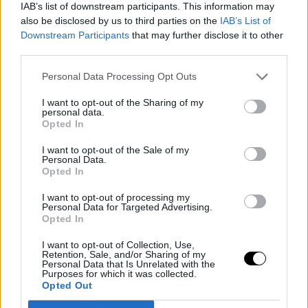
IAB’s list of downstream participants. This information may
also be disclosed by us to third parties on the
IAB’s List of
Downstream Participants
that may further disclose it to other
third parties.
Personal Data Processing Opt Outs
I want to opt-out of the Sharing of my
personal data.
Opted In
I want to opt-out of the Sale of my
Últimos artículos
Personal Data.
Opted In
Basket NBA
Kobe Bryant
I want to opt-out of processing my
Personal Data for Targeted Advertising.
Nike prepara el regreso de Kobe Bryant
Opted In
con unas nuevas zapatillas que llegarán
I want to opt-out of Collection, Use,
en 2027
Retention, Sale, and/or Sharing of my
Personal Data that Is Unrelated with the
Purposes for which it was collected.
Jorge P. Borreguero
- 09 Aug 2026
Opted Out
Nike sorprende con las nuevas zapatillas de Kobe Bryant: así será su