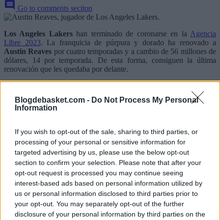
Go to comments seciton
Los Angeles Lakers
han terminado de coronarse en la
Agencia
Libre 2023
. La franquicia de púrpura y dorado ha renovado a
Austin Reaves
por cuatro temporadas y a cambio de 56 millones de
dólares, 14 por temporada. De esta forma, consiguen la última
renovación que les quedaba por delante.
Blogdebasket.com -
Do Not Process My Personal
Information
If you wish to opt-out of the sale, sharing to third parties, or
processing of your personal or sensitive information for
targeted advertising by us, please use the below opt-out
section to confirm your selection. Please note that after your
opt-out request is processed you may continue seeing
interest-based ads based on personal information utilized by
us or personal information disclosed to third parties prior to
your opt-out. You may separately opt-out of the further
disclosure of your personal information by third parties on the