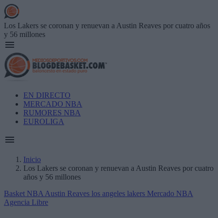
Skip
to
main
Los Lakers se coronan y renuevan a Austin Reaves por cuatro años
content
y 56 millones
Main
EN DIRECTO
navigation
MERCADO NBA
RUMORES NBA
EUROLIGA
Inicio
Los Lakers se coronan y renuevan a Austin Reaves por cuatro
Breadcrumb
años y 56 millones
Basket NBA
Austin Reaves
los angeles lakers
Mercado NBA
Agencia Libre