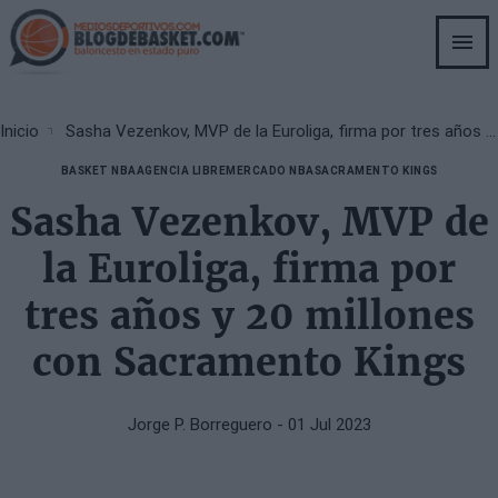
Skip
to
main
content
Breadcrumb
Inicio
Sasha Vezenkov, MVP de la Euroliga, firma por tres años y 20 millones con Sacramento Kings
BASKET NBA
AGENCIA LIBRE
MERCADO NBA
SACRAMENTO KINGS
Sasha Vezenkov, MVP de
la Euroliga, firma por
tres años y 20 millones
con Sacramento Kings
Jorge P. Borreguero
- 01 Jul 2023