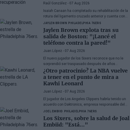
Raúl González
- 07 Aug 2026
Isaiah Canaan ha completado su rehabilitación de la
rotura del ligamento cruzado anterior y cuenta con
autorización médica para retomar todas las
JAYLEN BROWN
PHILADELPHIA 76ERS
actividades de baloncesto. El veterano base de 35
Jaylen Brown explota tras su
años busca regresar a la
Euroliga
tras el paréntesis
salida de Boston: "¡Lancé el
forzado de la temporada 2025-26.
teléfono contra la pared!"
Juan López
- 07 Aug 2026
El nuevo jugador de los Sixers reconoce que no le
sorprendió ser traspasado después de años
apareciendo en rumores, aunque admite su
¿Otro patrocinio? La NBA vuelve
decepción por la manera en la que los Celtics
a tener en el punto de mira a
gestionaron la situación.
Kawhi Leonard
Juan López
- 07 Aug 2026
El jugador de Los Angeles Clippers habría tenido un
acuerdo con Daktronics, empresa responsable del
videomarcador del Intuit Dome
JOEL EMBIID
PHILADELPHIA 76ERS
Los Sixers, sobre la salud de Joal
Embiid: "Está..."