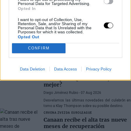
Personal Data for Targeted Advertising.
Opted In
I want to opt-out of Collection, Use,
Retention, Sale, and/or Sharing of my
Personal Data that Is Unrelated with the
Purposes for which it was collected.
Opted Out
Últimos artículos
CONFIRM
KLAY THOMPSON
LOS ANGELES LAKERS
Data Deletion
Data Access
Privacy Policy
Lakers y Heat pugnan por Klay
Thompson: ¿dónde encaja
mejor?
Diego Jiménez Rubio
- 07 Aug 2026
Desvelamos las últimas novedades del culebrón en
torno a Klay Thompson sobre su posible destino.
CRVENA ZVEZDA
EUROLEAGUE
Canaan recibe el alta tras nueve
meses de recuperación