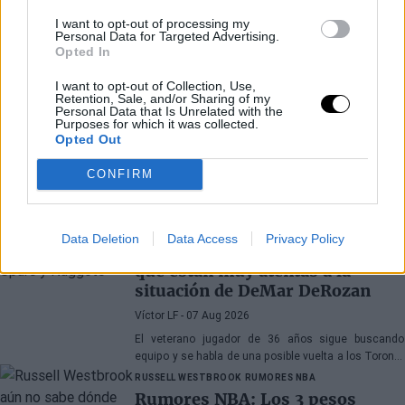
I want to opt-out of processing my
Personal Data for Targeted Advertising.
Opted In
I want to opt-out of Collection, Use,
Retention, Sale, and/or Sharing of my
Personal Data that Is Unrelated with the
Purposes for which it was collected.
Opted Out
CONFIRM
Últimos artículos
DEMAR DEROZAN
RUMORES NBA
Data Deletion
Data Access
Privacy Policy
Rumores NBA: Las 3 franquicias
que están muy atentas a la
situación de DeMar DeRozan
Víctor LF
- 07 Aug 2026
El veterano jugador de 36 años sigue buscando
equipo y se habla de una posible vuelta a los Toronto
Raptors o San Antonio Spurs, mientras Denver
RUSSELL WESTBROOK
RUMORES NBA
Nuggets también forma parte de la ecuación
Rumores NBA: Los 3 pesos