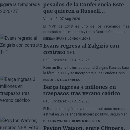
pesados de la Conferencia Este
que quieren a Russell
Westbrook
Víctor LF
- 07 Aug 2026
El MVP de 2018 es uno de los veteranos más
codiciados del mercado y tanto Boston Celtics como
Cleveland Cavaliers y Detroit Pistons estarían
KEENAN EVANS
LONDON LIONS
interesados en hacerse con sus servicios
Evans regresa al Zalgiris con
contrato 1+1
Raúl González
- 07 Aug 2026
Keenan Evans
ha firmado con el Zalgiris Kaunas bajo
la fórmula 1+1 y se incorporará a los London Lions en
calidad de cedido durante la temporada 2026/27. El
EUROLIGA
LIGA ENDESA
base estadounidense continúa su proceso de
Barça ingresa 3 millones en
recuperación tras las lesiones sufridas en los
traspasos tras verano caótico
últimos meses.
Raúl González
- 07 Aug 2026
El Barcelona logró convertir un tumultuoso mercado
estival en un balance financiero positivo. Según Marc
Mundet, la sección azulgrana ingresó cerca de tres
PEYTON WATSON
DENVER NUGGETS
millones de euros procedentes de salidas de
Peyton Watson, entre Clippers,