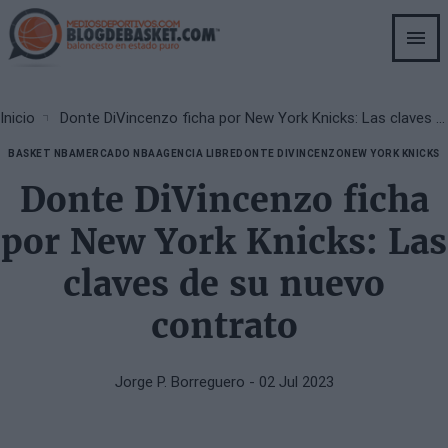
Skip
to
main
content
Breadcrumb
Inicio
Donte DiVincenzo ficha por New York Knicks: Las claves de su nuevo contrato
BASKET NBA
MERCADO NBA
AGENCIA LIBRE
DONTE DIVINCENZO
NEW YORK KNICKS
Donte DiVincenzo ficha
por New York Knicks: Las
claves de su nuevo
contrato
Jorge P. Borreguero
- 02 Jul 2023