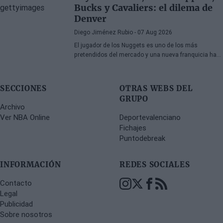
jugadores, a pesar de un proceso de transferencias
Bucks y Cavaliers: el dilema de
marcado por la incertidumbre y los cambios de
Denver
última hora.
Diego Jiménez Rubio
- 07 Aug 2026
El jugador de los Nuggets es uno de los más
pretendidos del mercado y una nueva franquicia ha
entrado en la puja.
SECCIONES
OTRAS WEBS DEL
GRUPO
Archivo
Ver NBA Online
Deportevalenciano
Fichajes
Puntodebreak
INFORMACIÓN
REDES SOCIALES
Contacto
Legal
Publicidad
Sobre nosotros