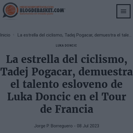
Skip
to
main
content
Breadcrumb
Inicio
La estrella del ciclismo, Tadej Pogacar, demuestra el talento esloveno de Luka Doncic en el Tour de Francia
LUKA DONCIC
La estrella del ciclismo,
Tadej Pogacar, demuestra
el talento esloveno de
Luka Doncic en el Tour
de Francia
Jorge P. Borreguero
- 08 Jul 2023