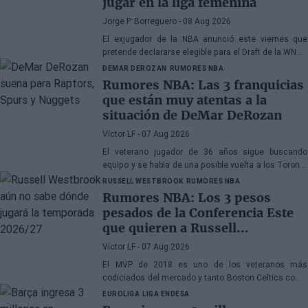
jugar en la liga femenina
Jorge P. Borreguero
- 08 Aug 2026
El exjugador de la NBA anunció este viernes que
pretende declararse elegible para el Draft de la WNBA
de 2027
DEMAR DEROZAN
RUMORES NBA
Rumores NBA: Las 3 franquicias
que están muy atentas a la
situación de DeMar DeRozan
Víctor LF
- 07 Aug 2026
El veterano jugador de 36 años sigue buscando
equipo y se habla de una posible vuelta a los Toronto
Raptors o San Antonio Spurs, mientras Denver
RUSSELL WESTBROOK
RUMORES NBA
Nuggets también forma parte de la ecuación
Rumores NBA: Los 3 pesos
pesados de la Conferencia Este
que quieren a Russell
Westbrook
Víctor LF
- 07 Aug 2026
El MVP de 2018 es uno de los veteranos más
codiciados del mercado y tanto Boston Celtics como
Cleveland Cavaliers y Detroit Pistons estarían
EUROLIGA
LIGA ENDESA
interesados en hacerse con sus servicios