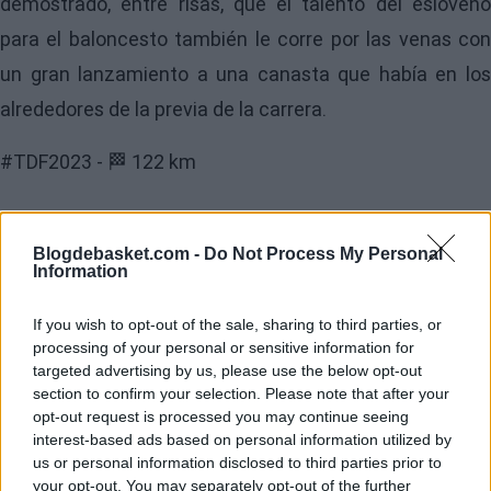
demostrado, entre risas, que el talento del esloveno
para el baloncesto también le corre por las venas con
un gran lanzamiento a una canasta que había en los
alrededores de la previa de la carrera.
#TDF2023
- 🏁 122 km
Is there anything 🇸🇮 Tadej Pogačar can’t
Blogdebasket.com -
Do Not Process My Personal
do?!?!
#DomestiqueLive
pic.twitter.com/ojYGNKZkGO
Information
If you wish to opt-out of the sale, sharing to third parties, or
processing of your personal or sensitive information for
targeted advertising by us, please use the below opt-out
section to confirm your selection. Please note that after your
opt-out request is processed you may continue seeing
interest-based ads based on personal information utilized by
us or personal information disclosed to third parties prior to
your opt-out. You may separately opt-out of the further