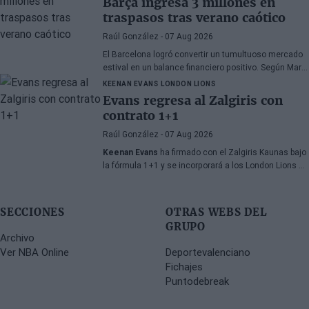
Barça ingresa 3 millones en
traspasos tras verano caótico
Raúl González
- 07 Aug 2026
El Barcelona logró convertir un tumultuoso mercado
estival en un balance financiero positivo. Según Marc
Mundet, la sección azulgrana ingresó cerca de tres
KEENAN EVANS
LONDON LIONS
millones de euros procedentes de salidas de
Evans regresa al Zalgiris con
jugadores, a pesar de un proceso de transferencias
contrato 1+1
marcado por la incertidumbre y los cambios de
última hora.
Raúl González
- 07 Aug 2026
Keenan Evans
ha firmado con el Zalgiris Kaunas bajo
la fórmula 1+1 y se incorporará a los London Lions en
calidad de cedido durante la temporada 2026/27. El
base estadounidense continúa su proceso de
recuperación tras las lesiones sufridas en los
SECCIONES
OTRAS WEBS DEL
últimos meses.
GRUPO
Archivo
Ver NBA Online
Deportevalenciano
Fichajes
Puntodebreak