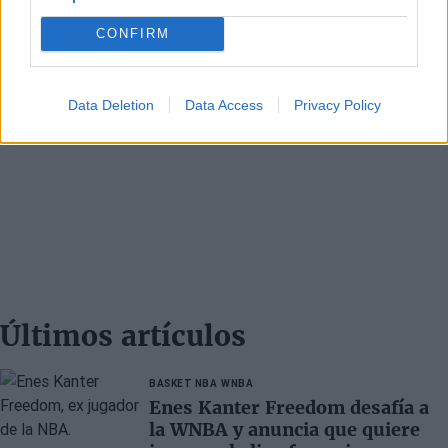
CONFIRM
Data Deletion
Data Access
Privacy Policy
Últimos artículos
BASKET NBA
WNBA
Enes Kanter Freedom desafía a
la WNBA y anuncia que quiere