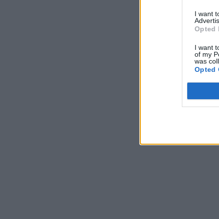
I want 
Advertis
Opted 
I want t
of my P
was col
Opted 