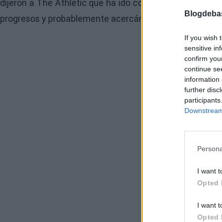
dijeron a The Athletic que ha ido como se esperaba ha
Blogdeba
progresos y probablemente acercándose a un acuerdo 
If you wish 
sensitive in
confirm you
continue se
information 
further disc
participants
Downstream 
Persona
I want t
Opted 
I want t
Opted 