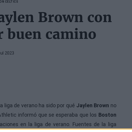
ON CELTICS
Jaylen Brown con
or buen camino
Jul 2023
la liga de verano ha sido por qué
Jaylen Brown
no
 Athletic informó que se esperaba que los
Boston
iones en la liga de verano. Fuentes de la liga