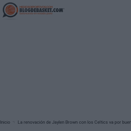
Skip
to
main
content
Breadcrumb
Inicio
La renovación de Jaylen Brown con los Celtics va por bue