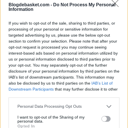
franquicia angelina. Tras los primeros encuentros del
Blogdebasket.com -
Do Not Process My Personal
Information
training camp, el pívot ha lanzado un misterioso
mensaje cuando se le ha preguntado sobre su salida de
If you wish to opt-out of the sale, sharing to third parties, or
processing of your personal or sensitive information for
Dallas Mavericks
: "No puedo hablar de eso ahora, pero
targeted advertising by us, please use the below opt-out
llegará el momento en el que lo haga", decía un Wood
section to confirm your selection. Please note that after your
opt-out request is processed you may continue seeing
que no parece muy contento con la forma en la que la
interest-based ads based on personal information utilized by
franquicia de Texas gestionó su estancia en el equipo.
us or personal information disclosed to third parties prior to
your opt-out. You may separately opt-out of the further
disclosure of your personal information by third parties on the
IAB’s list of downstream participants. This information may
also be disclosed by us to third parties on the
IAB’s List of
Downstream Participants
that may further disclose it to other
third parties.
Personal Data Processing Opt Outs
I want to opt-out of the Sharing of my
personal data.
Opted In