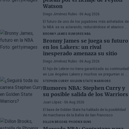
Watson
Diego Jiménez Rubio
- 06 Aug 2026
El futuro de uno de los jugadores más anhelados de
la NBA se va aclarando, reduciéndose el abanico de
franquicias candidatas a tres.
BRONNY JAMES
RUMORES NBA
Bronny James se juega su futuro
en los Lakers: un rival
inesperado amenaza su sitio
Diego Jiménez Rubio
- 06 Aug 2026
El hijo de Lebron no tiene garantizada su continuidad
en Los Angeles Lakers y muchos se preguntan si ha
hecho méritos para seguir en la NBA.
STEPHEN CURRY
GOLDEN STATE WARRIORS
Rumores NBA: Stephen Curry y
su posible salida de los Warriors
Juan López
- 06 Aug 2026
El base de Golden State ha hablado de la posibilidad
de marcharse de la Bahía de San Francisco
DILLON BROOKS
PHOENIX SUNS
Mercado NBA: Contratazo para