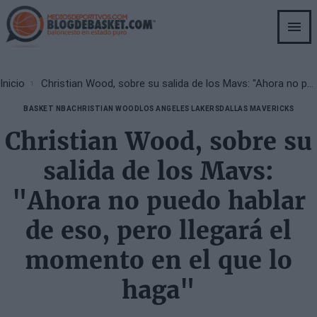
Skip
to
main
content
Breadcrumb
Inicio
Christian Wood, sobre su salida de los Mavs: "Ahora no puedo hablar de eso, pero llegará el momento en el que lo haga"
BASKET NBA
CHRISTIAN WOOD
LOS ANGELES LAKERS
DALLAS MAVERICKS
Christian Wood, sobre su
salida de los Mavs:
"Ahora no puedo hablar
de eso, pero llegará el
momento en el que lo
haga"