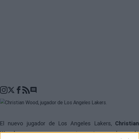
Go to comments seciton
El nuevo jugador de
Los Angeles Lakers
,
Christia
Wood
, se prepara para su primera temporada con la