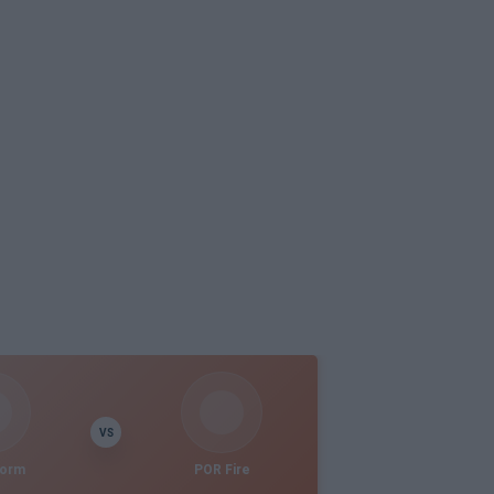
VS
torm
POR Fire