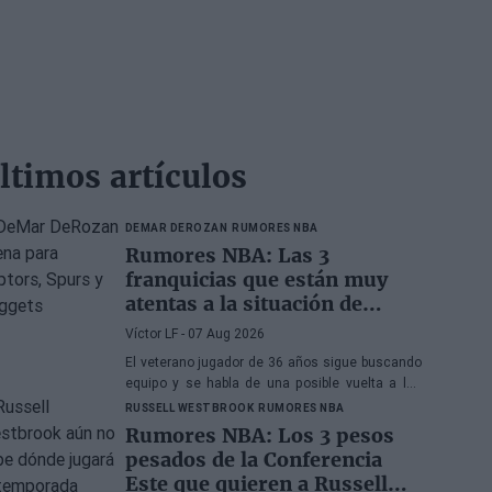
ltimos artículos
DEMAR DEROZAN
RUMORES NBA
Rumores NBA: Las 3
franquicias que están muy
atentas a la situación de
DeMar DeRozan
Víctor LF
- 07 Aug 2026
El veterano jugador de 36 años sigue buscando
equipo y se habla de una posible vuelta a los
Toronto Raptors o San Antonio Spurs, mientras
RUSSELL WESTBROOK
RUMORES NBA
Denver Nuggets también forma parte de la
Rumores NBA: Los 3 pesos
ecuación
pesados de la Conferencia
Este que quieren a Russell