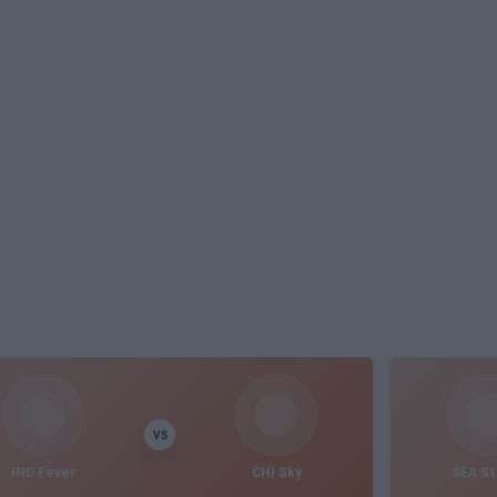
VS
IND Fever
CHI Sky
SEA S