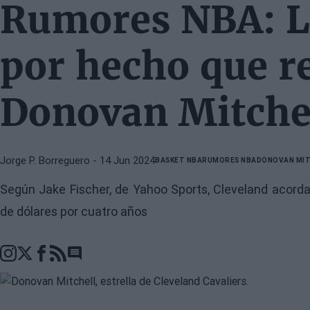
Rumores NBA: L
por hecho que r
Donovan Mitche
Jorge P. Borreguero
- 14 Jun 2024
BASKET NBA
RUMORES NBA
DONOVAN MIT
Según Jake Fischer, de Yahoo Sports, Cleveland acorda
de dólares por cuatro años
Go to comments section