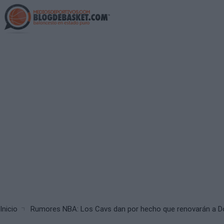
Skip
to
main
content
Breadcrumb
Inicio
Rumores NBA: Los Cavs dan por hecho que renovarán a D