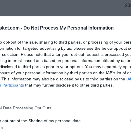
sket.com -
Do Not Process My Personal Information
to opt-out of the sale, sharing to third parties, or processing of your per
demostrado ser una pieza fundamental en el éxito
formation for targeted advertising by us, please use the below opt-out s
instrumental, llevando a Cleveland a una posición
r selection. Please note that after your opt-out request is processed y
eing interest-based ads based on personal information utilized by us or
 que este año ha alcanzado las Semifinales de
disclosed to third parties prior to your opt-out. You may separately opt-
r desgracia para ellos cayeron por 4-1 contra
losure of your personal information by third parties on the IAB’s list of
. This information may also be disclosed by us to third parties on the
IA
Participants
that may further disclose it to other third parties.
a tener repercusiones significativas dentro del
l Data Processing Opt Outs
a la extensión, se podría buscar un traspaso con
o opt-out of the Sharing of my personal data.
desarrollo podrían verse comprometidos con la
In