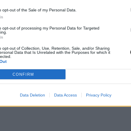
licada para la gerencia de Cleveland, que deberá
o opt-out of the Sale of my Personal Data.
 con los objetivos colectivos del equipo.
In
considerable en mantener a Jarrett Allen. Allen,
to opt-out of processing my Personal Data for Targeted
ing.
ido una ancla en la pintura para Cleveland. Su
In
rciona a los Cavaliers una sólida base defensiva y
o opt-out of Collection, Use, Retention, Sale, and/or Sharing
ersonal Data that Is Unrelated with the Purposes for which it
lected.
Out
CONFIRM
Data Deletion
Data Access
Privacy Policy