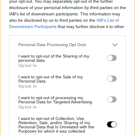
Como punta de lanza se encuentra la opción de
your opt-out. You may separately opt-out of the further
disclosure of your personal information by third parties on the
incorporar a
Dennis Schroder
, cuya presencia en lo
IAB’s list of downstream participants. This information may
Nets no parece encajar mucho con el momento actual
also be disclosed by us to third parties on the
IAB’s List of
Downstream Participants
that may further disclose it to other
de su carrera. El base germano supliría perfectamente
third parties.
la marcha de Giddey y la lesión de Topic, brindando al
Personal Data Processing Opt Outs
equipo la opción de tener un suplente de plenas
I want to opt-out of the Sharing of my
garantías para Shai, y pudiendo complementarse
personal data.
Opted In
incluso entre ambos en la cancha. También se ha
I want to opt-out of the Sale of my
mencionado el nombre del israelí
Deni Avdija
, par
Personal Data.
Opted In
reforzar el perímetro, así como de
Isaiah Stewart
, que
daría mayor profundidad al juego interior.
I want to opt-out of processing my
Personal Data for Targeted Advertising.
Opted In
I want to opt-out of Collection, Use,
Retention, Sale, and/or Sharing of my
Personal Data that Is Unrelated with the
Purposes for which it was collected.