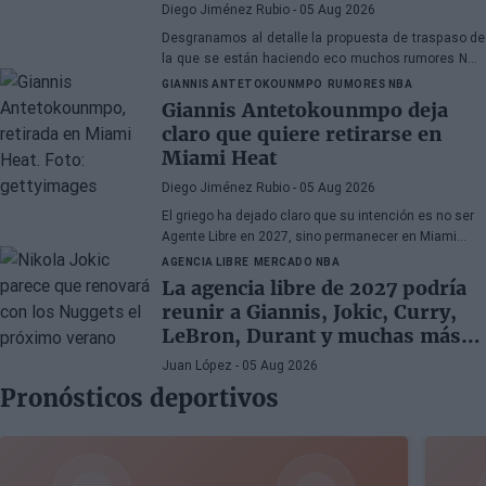
Diego Jiménez Rubio
- 05 Aug 2026
Desgranamos al detalle la propuesta de traspaso de
la que se están haciendo eco muchos rumores NBA
sobre Watson.
GIANNIS ANTETOKOUNMPO
RUMORES NBA
Giannis Antetokounmpo deja
claro que quiere retirarse en
Miami Heat
Diego Jiménez Rubio
- 05 Aug 2026
El griego ha dejado claro que su intención es no ser
Agente Libre en 2027, sino permanecer en Miami
Heat hasta el final de sus días en la NBA.
AGENCIA LIBRE
MERCADO NBA
La agencia libre de 2027 podría
reunir a Giannis, Jokic, Curry,
LeBron, Durant y muchas más
superestrellas
Juan López
- 05 Aug 2026
Pronósticos deportivos