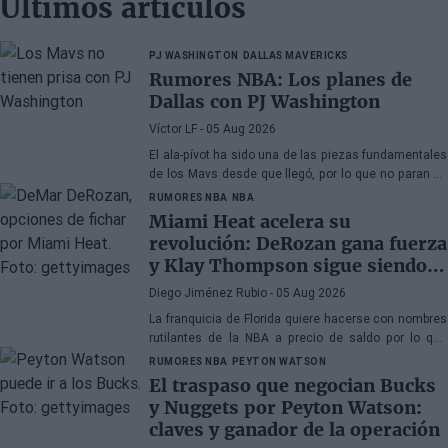
Últimos artículos
PJ WASHINGTON
DALLAS MAVERICKS
Rumores NBA: Los planes de
Dallas con PJ Washington
Víctor LF
- 05 Aug 2026
El ala-pívot ha sido una de las piezas fundamentales
de los Mavs desde que llegó, por lo que no paran de
llegarle ofertas, aunque la franquicia de Texas no
RUMORES NBA
NBA
tiene prisa
Miami Heat acelera su
revolución: DeRozan gana fuerza
y Klay Thompson sigue siendo
el gran objetivo
Diego Jiménez Rubio
- 05 Aug 2026
La franquicia de Florida quiere hacerse con nombres
rutilantes de la NBA a precio de saldo por lo que
busca veteranos. DeRozan está muy cerca de fichar.
RUMORES NBA
PEYTON WATSON
El traspaso que negocian Bucks
y Nuggets por Peyton Watson:
claves y ganador de la operación