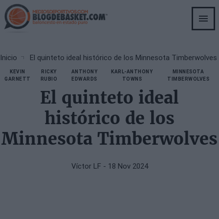
Skip
to
main
content
Breadcrumb
Inicio
El quinteto ideal histórico de los Minnesota Timberwolves
KEVIN
RICKY
ANTHONY
KARL-ANTHONY
MINNESOTA
GARNETT
RUBIO
EDWARDS
TOWNS
TIMBERWOLVES
El quinteto ideal
histórico de los
Minnesota Timberwolves
Víctor LF
- 18 Nov 2024