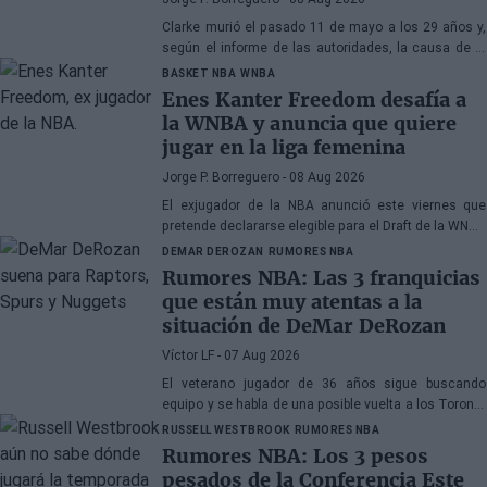
Clarke murió el pasado 11 de mayo a los 29 años y,
según el informe de las autoridades, la causa de la
muerte fueron los efectos de la heroína y la cocaína
BASKET NBA
WNBA
Enes Kanter Freedom desafía a
la WNBA y anuncia que quiere
jugar en la liga femenina
Jorge P. Borreguero
- 08 Aug 2026
El exjugador de la NBA anunció este viernes que
pretende declararse elegible para el Draft de la WNBA
de 2027
DEMAR DEROZAN
RUMORES NBA
Rumores NBA: Las 3 franquicias
que están muy atentas a la
situación de DeMar DeRozan
Víctor LF
- 07 Aug 2026
El veterano jugador de 36 años sigue buscando
equipo y se habla de una posible vuelta a los Toronto
Raptors o San Antonio Spurs, mientras Denver
RUSSELL WESTBROOK
RUMORES NBA
Nuggets también forma parte de la ecuación
Rumores NBA: Los 3 pesos
pesados de la Conferencia Este