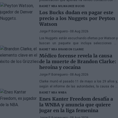
antiguo compañero
BASKET NBA
MILWAUKEE BUCKS
Los Bucks dudan en pagar este
precio a los Nuggets por Peyton
Watson
Jorge P. Borreguero
- 08 Aug 2026
Los Nuggets están escuchando ofertas por Watson y
buscan un paquete que incluya selecciones de
primera ronda, jóvenes talentos o una combinación
BASKET NBA
BRANDON CLARKE
de ambos
Médico forense revela la causa
de la muerte de Brandon Clarke:
heroína y cocaína
Jorge P. Borreguero
- 08 Aug 2026
Clarke murió el pasado 11 de mayo a los 29 años y,
según el informe de las autoridades, la causa de la
muerte fueron los efectos de la heroína y la cocaína
BASKET NBA
WNBA
Enes Kanter Freedom desafía a
la WNBA y anuncia que quiere
jugar en la liga femenina
Jorge P. Borreguero
- 08 Aug 2026