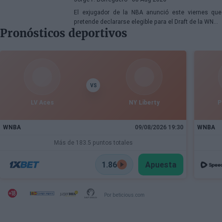
El exjugador de la NBA anunció este viernes que
pretende declararse elegible para el Draft de la WNBA
Pronósticos deportivos
de 2027
VS
LV Aces
NY Liberty
P
WNBA
09/08/2026 19:30
WNBA
Más de 183.5 puntos totales
1.86
Apuesta
Por beticious.com