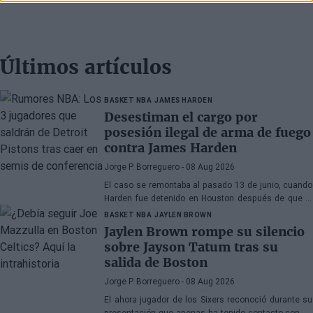
Últimos artículos
BASKET NBA
JAMES HARDEN
Desestiman el cargo por
posesión ilegal de arma de fuego
contra James Harden
Jorge P. Borreguero
- 08 Aug 2026
El caso se remontaba al pasado 13 de junio, cuando
Harden fue detenido en Houston después de que la
policía encontrara una pistola en su vehículo
BASKET NBA
JAYLEN BROWN
Jaylen Brown rompe su silencio
sobre Jayson Tatum tras su
salida de Boston
Jorge P. Borreguero
- 08 Aug 2026
El ahora jugador de los Sixers reconoció durante su
presentación que apenas ha tenido contacto con su