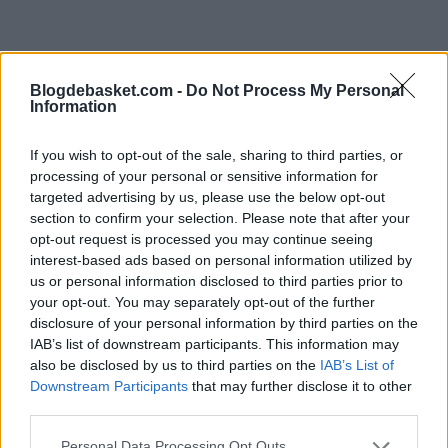
Blogdebasket.com -
Do Not Process My Personal
Information
El jugador había pasado a ser Sexto Hombre en
If you wish to opt-out of the sale, sharing to third parties, or
beneficio de Tyus Jones. Aún así, eso no significa que
processing of your personal or sensitive information for
targeted advertising by us, please use the below opt-out
Jones haya perdido galones en
section to confirm your selection. Please note that after your
Phoenix. Budenholzer dijo que jugará un papel
opt-out request is processed you may continue seeing
interest-based ads based on personal information utilized by
importante desde el banquillo.
us or personal information disclosed to third parties prior to
your opt-out. You may separately opt-out of the further
"Nos organiza. Aporta liderazgo, estabilidad. Es un base
disclosure of your personal information by third parties on the
IAB’s list of downstream participants. This information may
puro. Es ese tipo que busca que todo el mundo
also be disclosed by us to third parties on the
IAB’s List of
participe. Se siente cómodo en ese puesto. Ha estado
Downstream Participants
that may further disclose it to other
third parties.
bien", afirmó el entrenador de los Suns.
Personal Data Processing Opt Outs