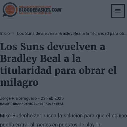
Skip
to
main
content
Breadcrumb
Inicio
Los Suns devuelven a Bradley Beal a la titularidad para obrar el milagro
Los Suns devuelven a
Bradley Beal a la
titularidad para obrar el
milagro
Jorge P. Borreguero
- 23 Feb 2025
BASKET NBA
PHOENIX SUNS
BRADLEY BEAL
Mike Budenholzer busca la solución para que el equipo
pueda entrar al menos en puestos de play-in