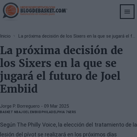
Skip
to
main
content
Breadcrumb
Inicio
La próxima decisión de los Sixers en la que se jugará el futuro de Joel Embiid
La próxima decisión de
los Sixers en la que se
jugará el futuro de Joel
Embiid
Jorge P. Borreguero
- 09 Mar 2025
BASKET NBA
JOEL EMBIID
PHILADELPHIA 76ERS
Según The Philly Voice, la elección del tratamiento de la
lesión del pívot se realizará en los próximos días