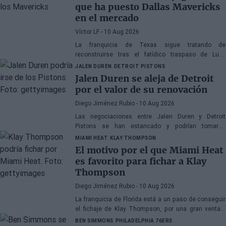
que ha puesto Dallas Mavericks
en el mercado
Víctor LF
- 10 Aug 2026
La franquicia de Texas sigue tratando de
reconstruirse tras el fatídico traspaso de Luka
Doncic y la adquisición de Cooper Flagg con el
JALEN DUREN
DETROIT PISTONS
número uno del Draft
Jalen Duren se aleja de Detroit
por el valor de su renovación
Diego Jiménez Rubio
- 10 Aug 2026
Las negociaciones entre Jalen Duren y Detroit
Pistons se han estancado y podrían tomarse
decisiones drásticas próximamente.
MIAMI HEAT
KLAY THOMPSON
El motivo por el que Miami Heat
es favorito para fichar a Klay
Thompson
Diego Jiménez Rubio
- 10 Aug 2026
La franquicia de Florida está a un paso de conseguir
el fichaje de Klay Thompson, por una gran ventaja
competitiva en la puja por él respecto a los Lakers.
BEN SIMMONS
PHILADELPHIA 76ERS