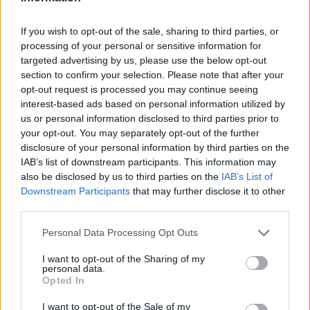
If you wish to opt-out of the sale, sharing to third parties, or
processing of your personal or sensitive information for
targeted advertising by us, please use the below opt-out
Este sábado, Embiid fue de nuevo evaluado por los
section to confirm your selection. Please note that after your
opt-out request is processed you may continue seeing
médicos de Philadelphia 76ers. El jugador ya afirmó
interest-based ads based on personal information utilized by
hace unos días que iba a necesitar una cirugía para
us or personal information disclosed to third parties prior to
your opt-out. You may separately opt-out of the further
volver a sentirse jugador. Aún no se ha decidido nada
disclosure of your personal information by third parties on the
sobre eso.
IAB’s list of downstream participants. This information may
also be disclosed by us to third parties on the
IAB’s List of
Downstream Participants
that may further disclose it to other
third parties.
Personal Data Processing Opt Outs
I want to opt-out of the Sharing of my
personal data.
Opted In
I want to opt-out of the Sale of my