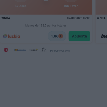
LV Aces
IND Fever
WNBA
07/08/2026 02:00
WNBA
Menos de 192.5 puntos totales
1.86
Apuesta
Por beticious.com