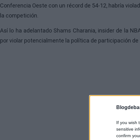
Conferencia Oeste con un récord de 54-12, habría violad
la competición.
Así lo ha adelantado Shams Charania, insider de la N
por violar potencialmente la política de participación de
Blogdeba
If you wish 
sensitive in
confirm you