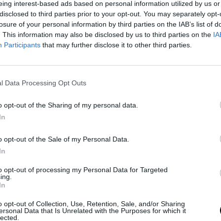
eing interest-based ads based on personal information utilized by us or
disclosed to third parties prior to your opt-out. You may separately opt-
losure of your personal information by third parties on the IAB’s list of
do 7 de marzo, donde OKC Thunder se enfrentó a
. This information may also be disclosed by us to third parties on the
IA
itulares en ese momento (Shai Gilgeous-Alexander,
Participants
that may further disclose it to other third parties.
enstein) disputó el partido", añadió.
l Data Processing Opt Outs
s se inventen el mínimo posible de lesiones para
dad de partidos que se pueda. Sobre todo por los
o opt-out of the Sharing of my personal data.
In
o opt-out of the Sale of my Personal Data.
In
to opt-out of processing my Personal Data for Targeted
ing.
In
o opt-out of Collection, Use, Retention, Sale, and/or Sharing
ersonal Data that Is Unrelated with the Purposes for which it
lected.