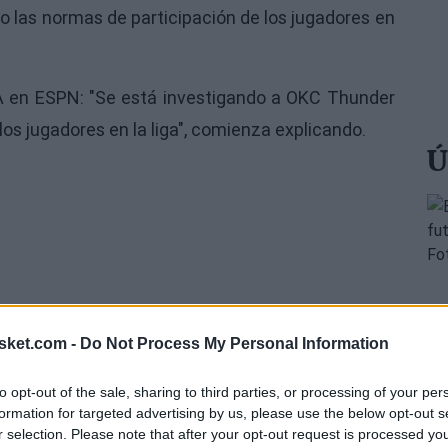
o las normas de participación de los jugadores en
BA en ESPN: "Se está investigando a OKC Thunder
 los jugadores en la liga", comienza explicando.
Ú
sket.com -
Do Not Process My Personal Information
to opt-out of the sale, sharing to third parties, or processing of your per
formation for targeted advertising by us, please use the below opt-out s
r selection. Please note that after your opt-out request is processed y