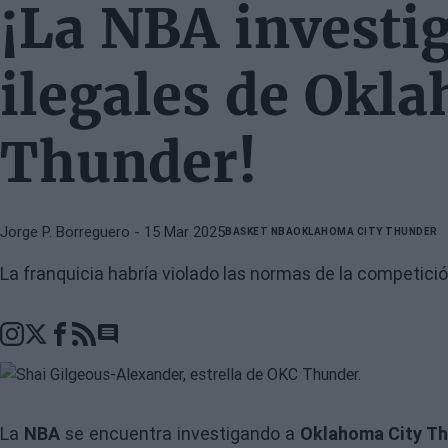
¡La NBA investig
ilegales de Okl
Thunder!
Jorge P. Borreguero
- 15 Mar 2025
BASKET NBA
OKLAHOMA CITY THUNDER
La franquicia habría violado las normas de la competició
Go to comments section
La
NBA
se encuentra investigando a
Oklahoma City T