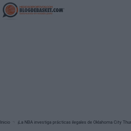
Skip
to
main
content
Breadcrumb
Inicio
¡La NBA investiga prácticas ilegales de Oklahoma City Thu