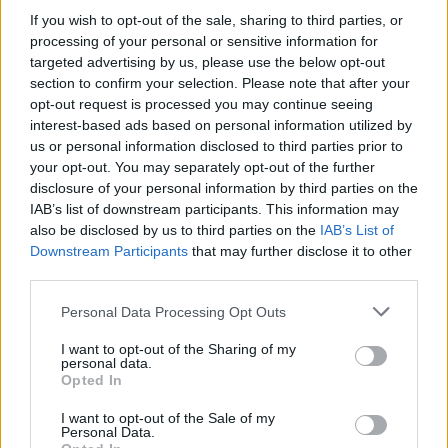
serie. El año pasado, en los playoffs, estos dos equipos
If you wish to opt-out of the sale, sharing to third parties, or
lucharon hasta el séptimo partido. Los Cavs no quieren
processing of your personal or sensitive information for
targeted advertising by us, please use the below opt-out
una serie muy reñida contra los Magic en la primera
section to confirm your selection. Please note that after your
opt-out request is processed you may continue seeing
ronda. Debido a las lesiones de Paolo y Franz, los Magic
interest-based ads based on personal information utilized by
han caído en la clasificación. Un enfrentamiento entre
us or personal information disclosed to third parties prior to
your opt-out. You may separately opt-out of the further
los Magic y los Cavs es una recompensa agridulce por
disclosure of your personal information by third parties on the
conseguir el primer puesto en el Este.
IAB’s list of downstream participants. This information may
also be disclosed by us to third parties on the
IAB’s List of
El posible camino de
Downstream Participants
that may further disclose it to other
third parties.
Cleveland Cavaliers
Personal Data Processing Opt Outs
en playoffs
I want to opt-out of the Sharing of my
personal data.
Opted In
Pero a partir de ahí la cosa no hace más que empeorar.
I want to opt-out of the Sale of my
Los
Milwaukee Bucks
ocupan el cuarto puesto. Podría
Personal Data.