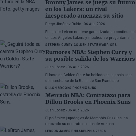
Bronny James se juega su futuro
en los Lakers: un rival
inesperado amenaza su sitio
Diego Jiménez Rubio
- 06 Aug 2026
El hijo de Lebron no tiene garantizada su continuidad
en Los Angeles Lakers y muchos se preguntan si ha
hecho méritos para seguir en la NBA.
STEPHEN CURRY
GOLDEN STATE WARRIORS
Rumores NBA: Stephen Curry y
su posible salida de los Warriors
Juan López
- 06 Aug 2026
El base de Golden State ha hablado de la posibilidad
de marcharse de la Bahía de San Francisco
DILLON BROOKS
PHOENIX SUNS
Mercado NBA: Contratazo para
Dillon Brooks en Phoenix Suns
Juan López
- 06 Aug 2026
El polémico jugador, ex de Memphis Grizzlies, ha
renovado su contrato con los de Arizona
LEBRON JAMES
PHILADELPHIA 76ERS