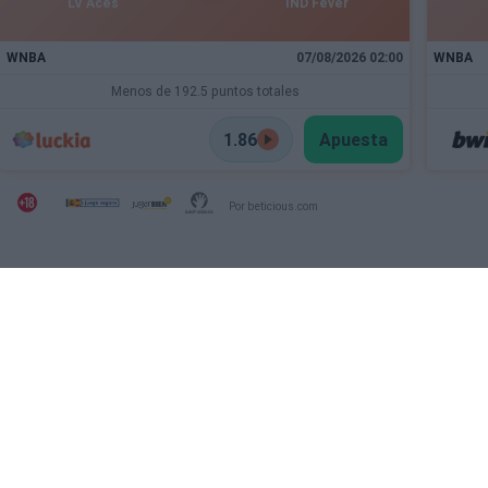
LV Aces
IND Fever
WNBA
07/08/2026 02:00
WNBA
Menos de 192.5 puntos totales
1.86
Apuesta
Por beticious.com
SECCIONES
OTRAS WEBS DEL
GRUPO
Archivo
Ver NBA Online
Deportevalenciano
Fichajes
Puntodebreak
INFORMACIÓN
REDES SOCIALES