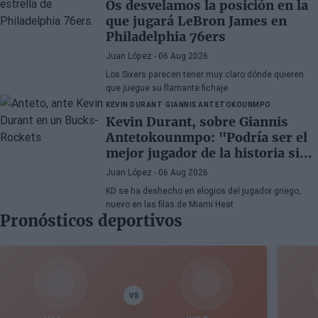
Os desvelamos la posición en la
que jugará LeBron James en
Philadelphia 76ers
Juan López
- 06 Aug 2026
Los Sixers parecen tener muy claro dónde quieren
que juegue su flamante fichaje
KEVIN DURANT
GIANNIS ANTETOKOUNMPO
Kevin Durant, sobre Giannis
Antetokounmpo: "Podría ser el
mejor jugador de la historia si
quisiera"
Juan López
- 06 Aug 2026
KD se ha deshecho en elogios del jugador griego,
nuevo en las filas de Miami Heat
Pronósticos deportivos
VS