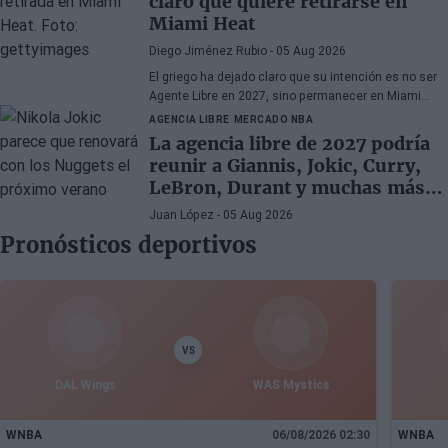
claro que quiere retirarse en
Miami Heat
Diego Jiménez Rubio
- 05 Aug 2026
El griego ha dejado claro que su intención es no ser
Agente Libre en 2027, sino permanecer en Miami
Heat hasta el final de sus días en la NBA.
AGENCIA LIBRE
MERCADO NBA
La agencia libre de 2027 podría
reunir a Giannis, Jokic, Curry,
LeBron, Durant y muchas más
superestrellas
Juan López
- 05 Aug 2026
Pronósticos deportivos
VS
DAL Wings
WAS Mystics
WNBA
06/08/2026 02:30
WNBA