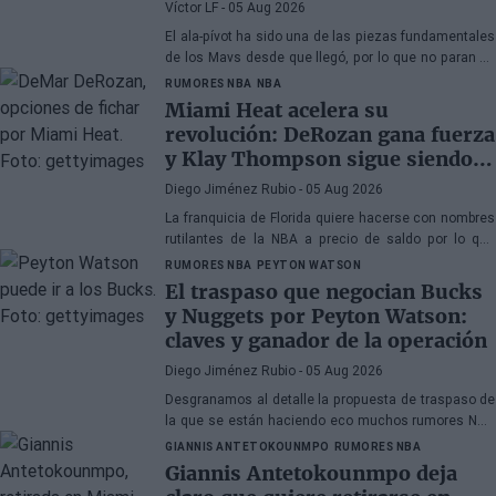
Víctor LF
- 05 Aug 2026
El ala-pívot ha sido una de las piezas fundamentales
de los Mavs desde que llegó, por lo que no paran de
llegarle ofertas, aunque la franquicia de Texas no
RUMORES NBA
NBA
tiene prisa
Miami Heat acelera su
revolución: DeRozan gana fuerza
y Klay Thompson sigue siendo
el gran objetivo
Diego Jiménez Rubio
- 05 Aug 2026
La franquicia de Florida quiere hacerse con nombres
rutilantes de la NBA a precio de saldo por lo que
busca veteranos. DeRozan está muy cerca de fichar.
RUMORES NBA
PEYTON WATSON
El traspaso que negocian Bucks
y Nuggets por Peyton Watson:
claves y ganador de la operación
Diego Jiménez Rubio
- 05 Aug 2026
Desgranamos al detalle la propuesta de traspaso de
la que se están haciendo eco muchos rumores NBA
sobre Watson.
GIANNIS ANTETOKOUNMPO
RUMORES NBA
Giannis Antetokounmpo deja