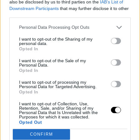
also be disclosed by us to third parties on the
IAB’s List of
temporada. Los Sixers están hundidos en la
Downstream Participants
that may further disclose it to other
third parties.
clasificación, pero no tanto como para optar al número
1 del draft. Son un absoluto desastre que a día de hoy
Personal Data Processing Opt Outs
no tiene ni presente ni futuro.
I want to opt-out of the Sharing of my
personal data.
Opted In
Como decimos, Morey jugó fuerte. Le salió cara otras
I want to opt-out of the Sale of my
veces, pero esta vez parece que le ha salido cruz.
Personal Data.
Opted In
I want to opt-out of processing my
Personal Data for Targeted Advertising.
Opted In
I want to opt-out of Collection, Use,
Retention, Sale, and/or Sharing of my
Personal Data that Is Unrelated with the
Purposes for which it was collected.
Opted Out
CONFIRM