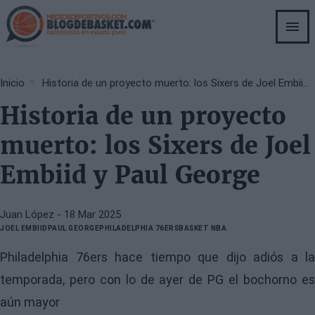
Skip
to
main
content
Breadcrumb
Inicio
Historia de un proyecto muerto: los Sixers de Joel Embiid y Paul George
Historia de un proyecto
muerto: los Sixers de Joel
Embiid y Paul George
Juan López
- 18 Mar 2025
JOEL EMBIID
PAUL GEORGE
PHILADELPHIA 76ERS
BASKET NBA
Philadelphia 76ers hace tiempo que dijo adiós a la
temporada, pero con lo de ayer de PG el bochorno es
aún mayor