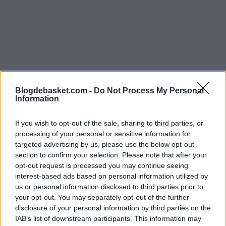
Blogdebasket.com -
Do Not Process My Personal
Information
If you wish to opt-out of the sale, sharing to third parties, or
processing of your personal or sensitive information for
targeted advertising by us, please use the below opt-out
section to confirm your selection. Please note that after your
opt-out request is processed you may continue seeing
El problema es que lo que quería partía de 2 premisas
interest-based ads based on personal information utilized by
us or personal information disclosed to third parties prior to
difíciles de cumplir: que Embiid y PG estuvieran sanos. Y
your opt-out. You may separately opt-out of the further
esas premisas no se han cumplido. Estamos en marzo y
disclosure of your personal information by third parties on the
IAB’s list of downstream participants. This information may
ninguno de los dos va a volver a jugar la presente