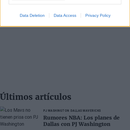
Data Deletion
Data Access
Privacy Policy
Últimos artículos
PJ WASHINGTON
DALLAS MAVERICKS
Rumores NBA: Los planes de
Dallas con PJ Washington