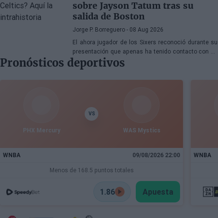
sobre Jayson Tatum tras su
salida de Boston
Jorge P. Borreguero
- 08 Aug 2026
El ahora jugador de los Sixers reconoció durante su
presentación que apenas ha tenido contacto con su
Pronósticos deportivos
antiguo compañero
VS
PHX Mercury
WAS Mystics
WNBA
09/08/2026 22:00
WNBA
Menos de 168.5 puntos totales
1.86
Apuesta