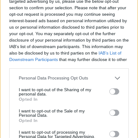
targeted advertising by us, please use the below opt-out
section to confirm your selection. Please note that after your
— NBA (@NBA)
March 23, 2025
opt-out request is processed you may continue seeing
interest-based ads based on personal information utilized by
TAKE A BOW, JOSH GIDDEY
us or personal information disclosed to third parties prior to
your opt-out. You may separately opt-out of the further
disclosure of your personal information by third parties on the
15 points
IAB’s list of downstream participants. This information may
also be disclosed by us to third parties on the
IAB’s List of
10 rebounds
Downstream Participants
that may further disclose it to other
17 assists
third parties.
8 steals
Personal Data Processing Opt Outs
I want to opt-out of the Sharing of my
The first player in NBA HISTORY with this stat line.
personal data.
Opted In
pic.twitter.com/aNwzl7290f
I want to opt-out of the Sale of my
Personal Data.
— Chicago Bulls (@chicagobulls)
March 23, 2025
Opted In
Noche histórico para los Bulls, con
Josh Gidde
I want to opt-out of processing my
Personal Data for Targeted Advertising.
firmando una línea estadística jamás vista, Matas