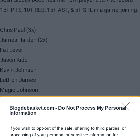
15+ PTS, 10+ REB, 15+ AST, & 5+ STL in a game, joining:
Chris Paul (3x)
James Harden (2x)
Fat Lever
Jason Kidd
Kevin Johnson
LeBron James
Magic Johnson
Michael Ray Richardson
Blogdebasket.com -
Do Not Process My Personal
Russell Westbrook
Information
If you wish to opt-out of the sale, sharing to third parties, or
Elite company,
@joshgiddey
.
https://t.co/furp9wqldq
processing of your personal or sensitive information for
pic.twitter.com/8TPi4RcLX0