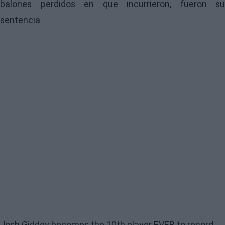
balones perdidos en que incurrieron, fueron su
sentencia.
Josh Giddey becomes the 10th player EVER to record