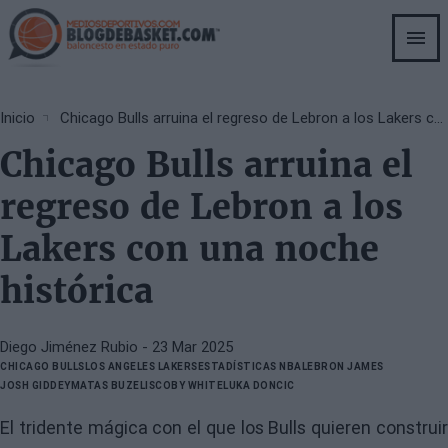
Skip
to
main
content
Breadcrumb
Inicio
Chicago Bulls arruina el regreso de Lebron a los Lakers con una noche histórica
Chicago Bulls arruina el
regreso de Lebron a los
Lakers con una noche
histórica
Diego Jiménez Rubio
- 23 Mar 2025
CHICAGO BULLS
LOS ANGELES LAKERS
ESTADÍSTICAS NBA
LEBRON JAMES
JOSH GIDDEY
MATAS BUZELIS
COBY WHITE
LUKA DONCIC
El tridente mágica con el que los Bulls quieren construir