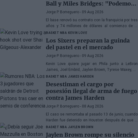
Ball y Miles Bridges: "Podemos
sorprender a mucha gente"
Jorge P. Borreguero
- 09 Aug 2026
El base renovó su contrato con la franquicia por tres
años y 74 millones de dólares al comienzo de la
pretemporada y afronta el nuevo curso con confianza
BASKET NBA
KEVIN LOVE
Los Sixers preparan la guinda
del pastel en el mercado
Jorge P. Borreguero
- 09 Aug 2026
Kevin Love quiere jugar en Phila junto a LeBron
James, Joel Embiid, Jaylen Brown, Tyrese Maxey, VJ
Edgecombe, Anfernee Simons y compañía
BASKET NBA
JAMES HARDEN
Desestiman el cargo por
posesión ilegal de arma de fuego
contra James Harden
Jorge P. Borreguero
- 08 Aug 2026
El caso se remontaba al pasado 13 de junio, cuando
Harden fue detenido en Houston después de que la
policía encontrara una pistola en su vehículo
BASKET NBA
JAYLEN BROWN
Jaylen Brown rompe su silencio