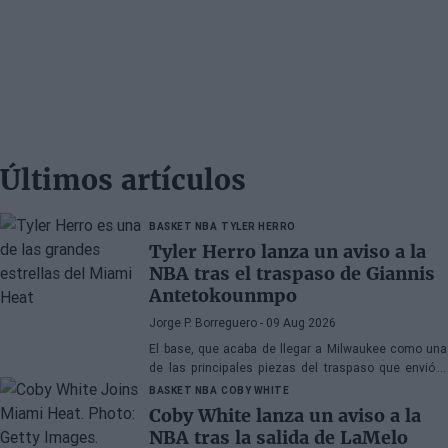
Últimos artículos
BASKET NBA
TYLER HERRO
Tyler Herro lanza un aviso a la
NBA tras el traspaso de Giannis
Antetokounmpo
Jorge P. Borreguero
- 09 Aug 2026
El base, que acaba de llegar a Milwaukee como una
de las principales piezas del traspaso que envió a
Giannis Antetokounmpo a Miami, tiene clara su
BASKET NBA
COBY WHITE
prioridad
Coby White lanza un aviso a la
NBA tras la salida de LaMelo