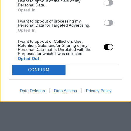
I want to opt-out of the Sale of my
por Davis tras su llegada en el mega-trade a cambio de
Personal Data.
Opted In
Luka Doncic, que se fue a los Lakers.
I want to opt-out of processing my
Personal Data for Targeted Advertising.
Los Mavericks confían en que, con Davis sano, el
Opted In
regreso de Kyrie Irving, Cooper Flagg y secundarios de
I want to opt-out of Collection, Use,
lujo como PJ Washington, Klay Thompson, Daniel
Retention, Sale, and/or Sharing of my
Personal Data that Is Unrelated with the
Purposes for which it was collected.
Gafford, Naji Marshall o Dereck Lively II, entre otros,
Opted Out
puedan situarse en la élite del Oeste y aspirar a un
CONFIRM
campeonato que se les resiste desde 2011.
Data Deletion
Data Access
Privacy Policy