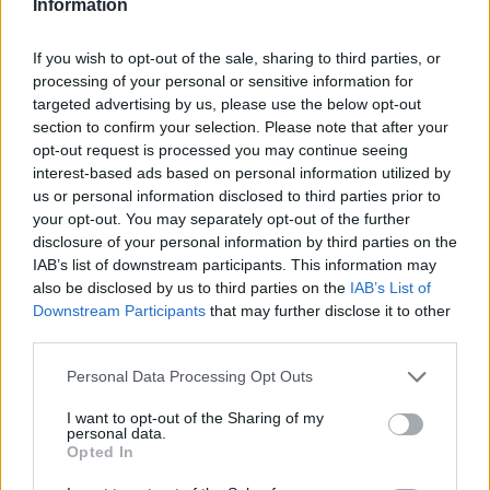
Information
lesión que requirió intervención quirúrgica inmediata. El
If you wish to opt-out of the sale, sharing to third parties, or
percance generó incertidumbre no solo sobre su
processing of your personal or sensitive information for
disponibilidad para el inicio de la temporada, sino
targeted advertising by us, please use the below opt-out
section to confirm your selection. Please note that after your
también sobre la magnitud de los riesgos a largo plazo
opt-out request is processed you may continue seeing
en una carrera ya marcada por constantes problemas
interest-based ads based on personal information utilized by
us or personal information disclosed to third parties prior to
físicos.
your opt-out. You may separately opt-out of the further
disclosure of your personal information by third parties on the
Image
IAB’s list of downstream participants. This information may
also be disclosed by us to third parties on the
IAB’s List of
Downstream Participants
that may further disclose it to other
Una señal positiva
third parties.
para Dallas
Personal Data Processing Opt Outs
I want to opt-out of the Sharing of my
La noticia de su regreso a la cancha representa un alivio
personal data.
Opted In
para la organización texana, que apostó fuertemente