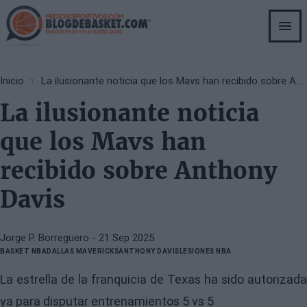
Skip
to
main
content
Breadcrumb
Inicio
La ilusionante noticia que los Mavs han recibido sobre Anthony Davis
La ilusionante noticia
que los Mavs han
recibido sobre Anthony
Davis
Jorge P. Borreguero
- 21 Sep 2025
BASKET NBA
DALLAS MAVERICKS
ANTHONY DAVIS
LESIONES NBA
La estrella de la franquicia de Texas ha sido autorizada
ya para disputar entrenamientos 5 vs 5