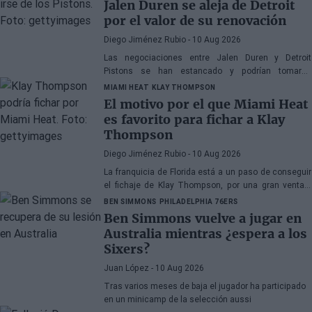
Jalen Duren se aleja de Detroit
por el valor de su renovación
Diego Jiménez Rubio
- 10 Aug 2026
Las negociaciones entre Jalen Duren y Detroit
Pistons se han estancado y podrían tomarse
decisiones drásticas próximamente.
MIAMI HEAT
KLAY THOMPSON
El motivo por el que Miami Heat
es favorito para fichar a Klay
Thompson
Diego Jiménez Rubio
- 10 Aug 2026
La franquicia de Florida está a un paso de conseguir
el fichaje de Klay Thompson, por una gran ventaja
competitiva en la puja por él respecto a los Lakers.
BEN SIMMONS
PHILADELPHIA 76ERS
Ben Simmons vuelve a jugar en
Australia mientras ¿espera a los
Sixers?
Juan López
- 10 Aug 2026
Tras varios meses de baja el jugador ha participado
en un minicamp de la selección aussi