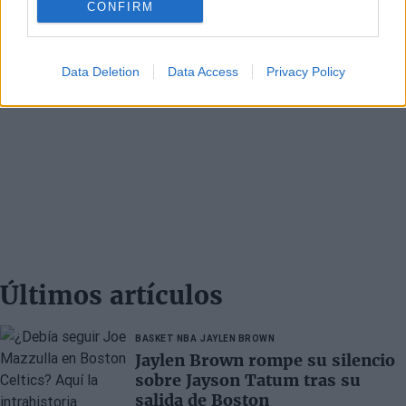
CONFIRM
Data Deletion
Data Access
Privacy Policy
Últimos artículos
BASKET NBA
JAYLEN BROWN
Jaylen Brown rompe su silencio
sobre Jayson Tatum tras su
salida de Boston