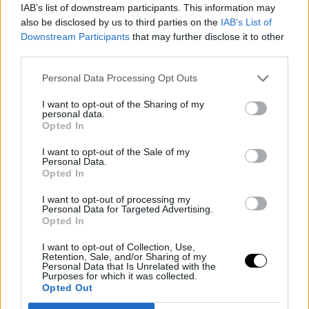
no ser que
Boston Celtics
esté funcionan muy bien 
IAB’s list of downstream participants. This information may
sientan que el alero puede volver con seguridad y
also be disclosed by us to third parties on the
IAB’s List of
Downstream Participants
that may further disclose it to other
ayudar competitivamente al equipo. Más riesgos
third parties.
asumirá
Kyrie Irving
, que según sus propias palabras
Personal Data Processing Opt Outs
podría estar listo para competir entre finales de febrero
I want to opt-out of the Sharing of my
e inicios de marzo. Mucho camino por recorre, pero las
personal data.
Opted In
sensaciones son positivas.
I want to opt-out of the Sale of my
Personal Data.
Opted In
I want to opt-out of processing my
Personal Data for Targeted Advertising.
Opted In
I want to opt-out of Collection, Use,
Retention, Sale, and/or Sharing of my
Personal Data that Is Unrelated with the
Purposes for which it was collected.
Opted Out