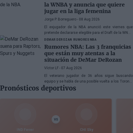
la WNBA y anuncia que quiere
jugar en la liga femenina
Jorge P. Borreguero
- 08 Aug 2026
El exjugador de la NBA anunció este viernes que
pretende declararse elegible para el Draft de la WNBA
de 2027
DEMAR DEROZAN
RUMORES NBA
Rumores NBA: Las 3 franquicias
que están muy atentas a la
situación de DeMar DeRozan
Víctor LF
- 07 Aug 2026
El veterano jugador de 36 años sigue buscando
equipo y se habla de una posible vuelta a los Toronto
Pronósticos deportivos
Raptors o San Antonio Spurs, mientras Denver
Nuggets también forma parte de la ecuación
VS
IND Fever
CHI Sky