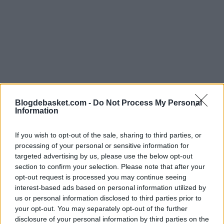
Blogdebasket.com -
Do Not Process My Personal
Information
If you wish to opt-out of the sale, sharing to third parties, or
processing of your personal or sensitive information for
targeted advertising by us, please use the below opt-out
section to confirm your selection. Please note that after your
opt-out request is processed you may continue seeing
interest-based ads based on personal information utilized by
Cualquier imprevisto, o incluso sin necesidad de que se
us or personal information disclosed to third parties prior to
produzca, hará que
Jayson Tatum
sea conservador, 
your opt-out. You may separately opt-out of the further
disclosure of your personal information by third parties on the