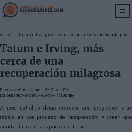
Skip
to
main
content
Breadcrumb
Inicio
Tatum e Irving, más cerca de una recuperación milagrosa
Tatum e Irving, más
cerca de una
recuperación milagrosa
Diego Jiménez Rubio
- 25 Sep 2025
LESIONES NBA
KYRIE IRVING
JAYSON TATUM
NBA
Ambas estrellas dejan entrever una progresión muy
rápida en sus proceso de recuperación y creen que
acortarán los plazos para su retorno.