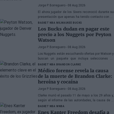
Jorge P. Borreguero
- 08 Aug 2026
El ahora jugador de los Sixers reconoció durante su
presentación que apenas ha tenido contacto con su
antiguo compañero
BASKET NBA
MILWAUKEE BUCKS
Los Bucks dudan en pagar este
precio a los Nuggets por Peyton
Watson
Jorge P. Borreguero
- 08 Aug 2026
Los Nuggets están escuchando ofertas por Watson y
buscan un paquete que incluya selecciones de
primera ronda, jóvenes talentos o una combinación
BASKET NBA
BRANDON CLARKE
de ambos
Médico forense revela la causa
de la muerte de Brandon Clarke:
heroína y cocaína
Jorge P. Borreguero
- 08 Aug 2026
Clarke murió el pasado 11 de mayo a los 29 años y,
según el informe de las autoridades, la causa de la
muerte fueron los efectos de la heroína y la cocaína
BASKET NBA
WNBA
Enes Kanter Freedom desafía a