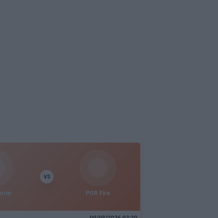
VS
torm
POR Fire
09/08/2026 03:30