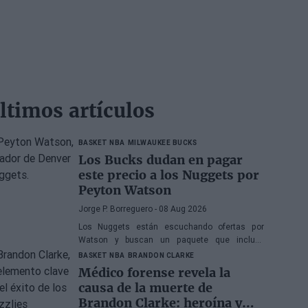
ltimos artículos
BASKET NBA
MILWAUKEE BUCKS
Los Bucks dudan en pagar
este precio a los Nuggets por
Peyton Watson
Jorge P. Borreguero
- 08 Aug 2026
Los Nuggets están escuchando ofertas por
Watson y buscan un paquete que incluya
selecciones de primera ronda, jóvenes talentos
BASKET NBA
BRANDON CLARKE
o una combinación de ambos
Médico forense revela la
causa de la muerte de
Brandon Clarke: heroína y