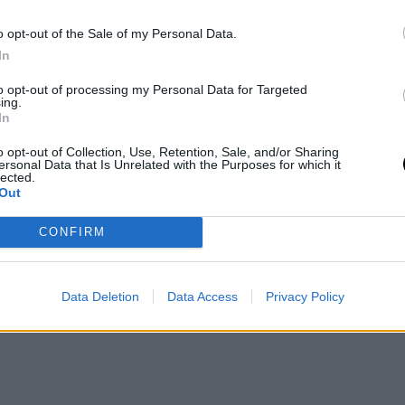
o opt-out of the Sale of my Personal Data.
 últimos segundos, pero el acierto desde la línea de
In
desatar la celebración sobre la pista lituana.
to opt-out of processing my Personal Data for Targeted
ing.
 Four con el objetivo de volver a conquistar Europa
In
o opt-out of Collection, Use, Retention, Sale, and/or Sharing
ersonal Data that Is Unrelated with the Purposes for which it
lected.
Out
CONFIRM
Data Deletion
Data Access
Privacy Policy