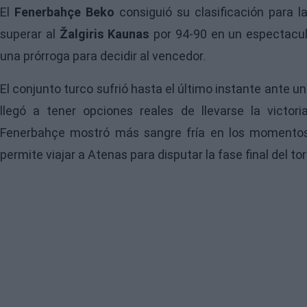
El
Fenerbahçe Beko
consiguió su clasificación para l
superar al
Žalgiris Kaunas
por 94-90 en un espectacul
una prórroga para decidir al vencedor.
El conjunto turco sufrió hasta el último instante ante u
llegó a tener opciones reales de llevarse la victor
Fenerbahçe mostró más sangre fría en los momentos d
permite viajar a Atenas para disputar la fase final del to