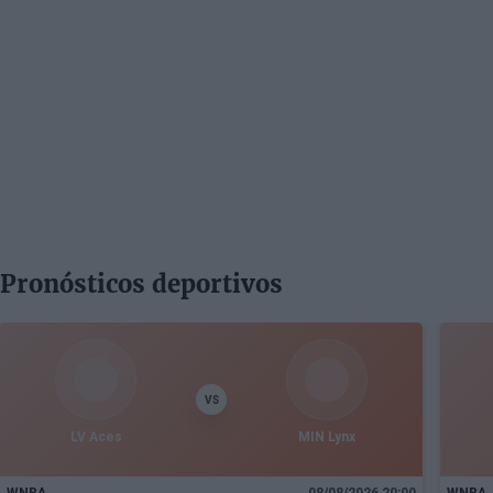
Pronósticos deportivos
VS
LV Aces
MIN Lynx
WNBA
08/08/2026 20:00
WNBA