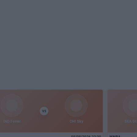
VS
IND Fever
CHI Sky
SEA S
08/08/2026 22:30
WNBA