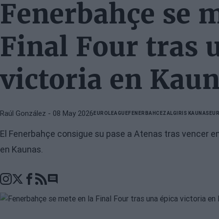
Fenerbahçe se m
Final Four tras 
victoria en Kau
Raúl González
- 08 May 2026
EUROLEAGUE
FENERBAHCE
ZALGIRIS KAUNAS
EUR
El Fenerbahçe consigue su pase a Atenas tras vencer en 
en Kaunas.
Go to comments section