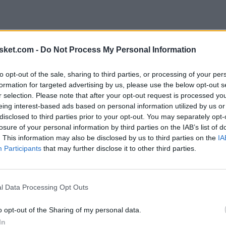
sket.com -
Do Not Process My Personal Information
to opt-out of the sale, sharing to third parties, or processing of your per
camente todo el encuentro. Ninguno de los dos
formation for targeted advertising by us, please use the below opt-out s
l marcador y cada parcial encontraba respuesta
r selection. Please note that after your opt-out request is processed y
eing interest-based ads based on personal information utilized by us or
desde el perímetro y elevó el ritmo del partido en
disclosed to third parties prior to your opt-out. You may separately opt-
Jasikevicius logró mantenerse firme gracias a su
losure of your personal information by third parties on the IAB’s list of
. This information may also be disclosed by us to third parties on the
IA
 el tramo final.
Participants
that may further disclose it to other third parties.
tido. Khem Birch dominó cerca del aro con puntos
 Talen Horton-Tucker asumió la responsabilidad
l Data Processing Opt Outs
clinando el duelo del lado visitante.
o opt-out of the Sharing of my personal data.
In