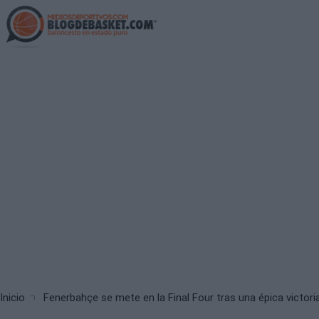
Skip
to
main
content
Breadcrumb
Inicio
Fenerbahçe se mete en la Final Four tras una épica victor