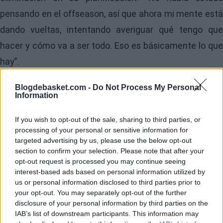
pensando en el offseason, así que ahora mi mente está
dando vueltas, intentando averiguar qué tengo que
hacer y cómo va a ser todo. Eso es básicamente lo que
hay”.
Pese al golpe, Cunningham intentó poner en
Blogdebasket.com -
Do Not Process My Personal
Information
perspectiva la temporada de los
Pistons
, que llegaron a
este punto como primeros cabezas de serie.
If you wish to opt-out of the sale, sharing to third parties, or
processing of your personal or sensitive information for
“Obviamente, es una serie decepcionante. No hicimos
targeted advertising by us, please use the below opt-out
lo suficiente de las cosas correctas para ganarla”,
section to confirm your selection. Please note that after your
opt-out request is processed you may continue seeing
explicó. “Pero fuimos el número 1 por una razón.
interest-based ads based on personal information utilized by
Ganamos muchos partidos este año. Jugamos un gran
us or personal information disclosed to third parties prior to
your opt-out. You may separately opt-out of the further
baloncesto y establecimos una identidad que no
disclosure of your personal information by third parties on the
teníamos desde hace mucho tiempo”.
IAB’s list of downstream participants. This information may