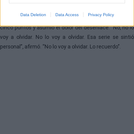
También hubo espacio para las reacciones de otros
Data Deletion
Data Access
Privacy Policy
jugadores, como Ausar Thompson, que terminó con
cinco puntos y asumió el dolor del desenlace. “No, no lo
voy a olvidar. No lo voy a olvidar. Esa serie se sintió
personal”, afirmó. “No lo voy a olvidar. Lo recuerdo”.