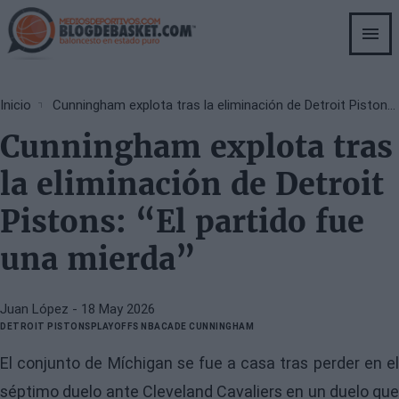
Skip
to
main
content
Breadcrumb
Inicio
Cunningham explota tras la eliminación de Detroit Pistons: “El partido fue una mierda”
Cunningham explota tras
la eliminación de Detroit
Pistons: “El partido fue
una mierda”
Juan López
- 18 May 2026
DETROIT PISTONS
PLAYOFFS NBA
CADE CUNNINGHAM
El conjunto de Míchigan se fue a casa tras perder en el
séptimo duelo ante Cleveland Cavaliers en un duelo que