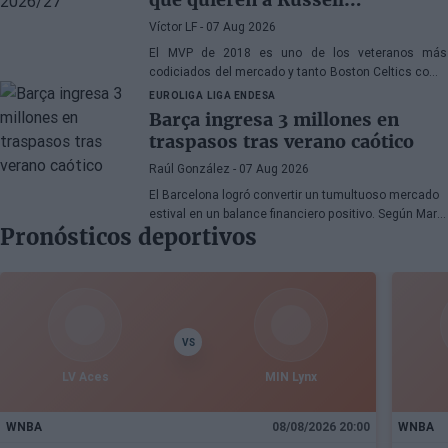
Westbrook
Víctor LF
- 07 Aug 2026
El MVP de 2018 es uno de los veteranos más
codiciados del mercado y tanto Boston Celtics como
Cleveland Cavaliers y Detroit Pistons estarían
EUROLIGA
LIGA ENDESA
interesados en hacerse con sus servicios
Barça ingresa 3 millones en
traspasos tras verano caótico
Raúl González
- 07 Aug 2026
El Barcelona logró convertir un tumultuoso mercado
estival en un balance financiero positivo. Según Marc
Pronósticos deportivos
Mundet, la sección azulgrana ingresó cerca de tres
millones de euros procedentes de salidas de
jugadores, a pesar de un proceso de transferencias
marcado por la incertidumbre y los cambios de
última hora.
VS
LV Aces
MIN Lynx
WNBA
08/08/2026 20:00
WNBA