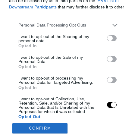
also be disclosed by us to third parties on the
IAB’s List of
Downstream Participants
that may further disclose it to other
“Todas esas cosas son positivas que nos llevamos al
third parties.
verano para volver el año que viene y seguir creciendo”,
Personal Data Processing Opt Outs
añadió.
I want to opt-out of the Sharing of my
Bickerstaff, positivo
personal data.
Opted In
pese a la eliminación
I want to opt-out of the Sale of my
Personal Data.
Opted In
En el otro lado, el entrenador J. B. Bickerstaff quiso
I want to opt-out of processing my
proteger el trabajo de su grupo pese a la dura
Personal Data for Targeted Advertising.
Opted In
eliminación: “No es en absoluto una decepción. Y nunca
I want to opt-out of Collection, Use,
estaré decepcionado con estos chicos. Cada día nos
Retention, Sale, and/or Sharing of my
Personal Data that Is Unrelated with the
dieron lo que tenían. No es una decepción, es una
Purposes for which it was collected.
Opted Out
derrota, una derrota dura, pero ese adjetivo nunca se
usará con este grupo”.
CONFIRM