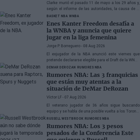
Clarke murió el pasado 11 de mayo a los 29 años y,
según el informe de las autoridades, la causa de la
muerte fueron los efectos de la heroína y la cocaína
BASKET NBA
WNBA
Enes Kanter Freedom desafía a
la WNBA y anuncia que quiere
jugar en la liga femenina
Jorge P. Borreguero
- 08 Aug 2026
El exjugador de la NBA anunció este viernes que
pretende declararse elegible para el Draft de la WNBA
de 2027
DEMAR DEROZAN
RUMORES NBA
Rumores NBA: Las 3 franquicias
que están muy atentas a la
situación de DeMar DeRozan
Víctor LF
- 07 Aug 2026
El veterano jugador de 36 años sigue buscando
equipo y se habla de una posible vuelta a los Toronto
Raptors o San Antonio Spurs, mientras Denver
RUSSELL WESTBROOK
RUMORES NBA
Nuggets también forma parte de la ecuación
Rumores NBA: Los 3 pesos
pesados de la Conferencia Este
que quieren a Russell