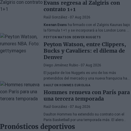
Evans regresa al Zalgiris con
jugadores, a pesar de un proceso de transferencias
contrato 1+1
marcado por la incertidumbre y los cambios de
última hora.
Raúl González
- 07 Aug 2026
Keenan Evans
ha firmado con el Zalgiris Kaunas bajo
la fórmula 1+1 y se incorporará a los London Lions en
calidad de cedido durante la temporada 2026/27. El
PEYTON WATSON
DENVER NUGGETS
base estadounidense continúa su proceso de
Peyton Watson, entre Clippers,
recuperación tras las lesiones sufridas en los
Bucks y Cavaliers: el dilema de
últimos meses.
Denver
Diego Jiménez Rubio
- 07 Aug 2026
El jugador de los Nuggets es uno de los más
pretendidos del mercado y una nueva franquicia ha
entrado en la puja.
DAULTON HOMMES
EUROLIGA
Hommes renueva con París para
una tercera temporada
Raúl González
- 07 Aug 2026
Daulton Hommes ha extendido su contrato con el
Paris Basketball por una temporada más. El alero
Pronósticos deportivos
estadounidense de 30 años, veterano de 58 partidos
en la Euroliga, continúa en el equipo francés tras dos