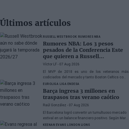
Últimos artículos
RUSSELL WESTBROOK
RUMORES NBA
Rumores NBA: Los 3 pesos
pesados de la Conferencia Este
que quieren a Russell
Westbrook
Víctor LF
- 07 Aug 2026
El MVP de 2018 es uno de los veteranos más
codiciados del mercado y tanto Boston Celtics como
Cleveland Cavaliers y Detroit Pistons estarían
EUROLIGA
LIGA ENDESA
interesados en hacerse con sus servicios
Barça ingresa 3 millones en
traspasos tras verano caótico
Raúl González
- 07 Aug 2026
El Barcelona logró convertir un tumultuoso mercado
estival en un balance financiero positivo. Según Marc
Mundet, la sección azulgrana ingresó cerca de tres
KEENAN EVANS
LONDON LIONS
millones de euros procedentes de salidas de