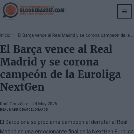
Skip
to
main
content
Breadcrumb
Inicio
El Barça vence al Real Madrid y se corona campeón de la Euroliga NextGen
El Barça vence al Real
Madrid y se corona
campeón de la Euroliga
NextGen
Raúl González
- 24 May 2026
REAL MADRID
BARCELONA
ACB
El Barcelona se proclama campeón al derrotar al Real
Madrid en una emocionante final de la NextGen Euroliga