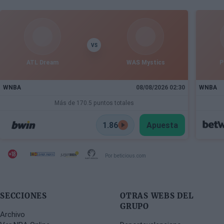
campañas marcadas por momentos decisivos en
los playoffs.
VS
ATL Dream
WAS Mystics
P
WNBA
08/08/2026 02:30
WNBA
Más de 170.5 puntos totales
1.86
Apuesta
Por beticious.com
SECCIONES
OTRAS WEBS DEL
GRUPO
Archivo