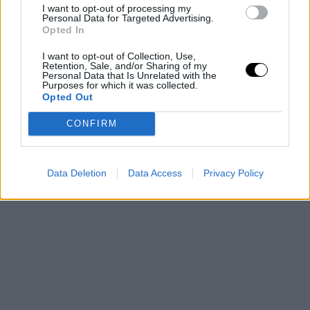
I want to opt-out of processing my
de máxima tensión que se decidió en los detalles. El
Personal Data for Targeted Advertising.
Opted In
triunfo deja a La Laguna Tenerife con la oportunidad de
I want to opt-out of Collection, Use,
sentenciar la eliminatoria en Canarias, mientras el Real
Retention, Sale, and/or Sharing of my
Personal Data that Is Unrelated with the
Madrid queda obligado a reaccionar para evitar el KO en
Purposes for which it was collected.
Opted Out
el segundo encuentro.
CONFIRM
Data Deletion
Data Access
Privacy Policy