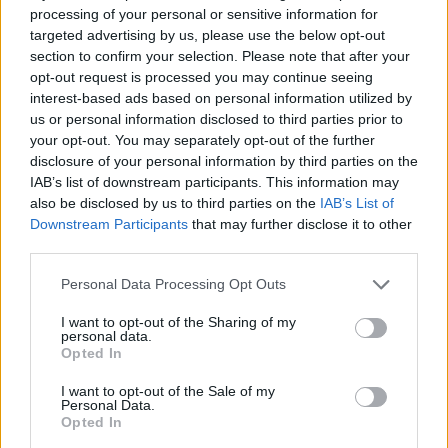
como Yebo o Van Beck sostuvo a los visitantes en los
processing of your personal or sensitive information for
targeted advertising by us, please use the below opt-out
momentos de mayor presión del equipo blanco, que no
section to confirm your selection. Please note that after your
logró despegarse en el marcador.
opt-out request is processed you may continue seeing
interest-based ads based on personal information utilized by
us or personal information disclosed to third parties prior to
El tercer cuarto mantuvo el mismo guion, con
your opt-out. You may separately opt-out of the further
alternancias constantes y un intercambio de triples que
disclosure of your personal information by third parties on the
IAB’s list of downstream participants. This information may
encendió el Palacio. El Madrid llegó a estirarse
also be disclosed by us to third parties on the
IAB’s List of
ligeramente, pero Tenerife volvió a responder con
Downstream Participants
that may further disclose it to other
third parties.
carácter y acierto exterior, manteniendo el choque en
un margen mínimo antes del desenlace.
Personal Data Processing Opt Outs
I want to opt-out of the Sharing of my
Remontada canaria
personal data.
Opted In
El final fue un ejercicio de supervivencia y acierto
I want to opt-out of the Sale of my
Personal Data.
canario. En el último minuto, Jaime Fernández y
Opted In
Doornekamp sostuvieron al equipo visitante en un pulso