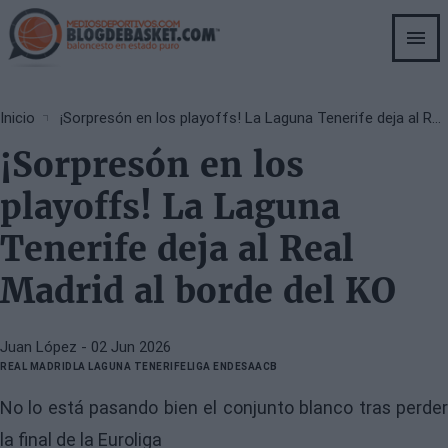
Skip
to
main
content
Breadcrumb
Inicio
¡Sorpresón en los playoffs! La Laguna Tenerife deja al Real Madrid al borde del KO
¡Sorpresón en los
playoffs! La Laguna
Tenerife deja al Real
Madrid al borde del KO
Juan López
- 02 Jun 2026
REAL MADRID
LA LAGUNA TENERIFE
LIGA ENDESA
ACB
No lo está pasando bien el conjunto blanco tras perder
la final de la Euroliga