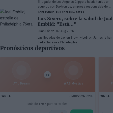
El jugador de Los Angeles Clippers habría tenido un
acuerdo con Daktronics, empresa responsable del
videomarcador del Intuit Dome
JOEL EMBIID
PHILADELPHIA 76ERS
Los Sixers, sobre la salud de Joal
Embiid: "Está..."
Juan López
- 07 Aug 2026
Las llegadas de Jaylen Brown y LeBron James le han
dado otro aire a Philadelphia
Pronósticos deportivos
VS
ATL Dream
WAS Mystics
P
WNBA
08/08/2026 02:30
WNBA
Más de 170.5 puntos totales