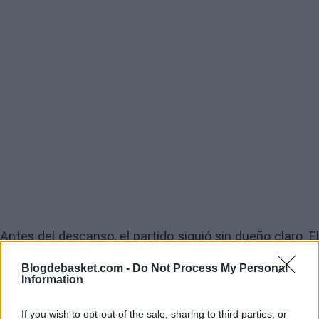
Antes del descanso, el partido siguió sin dueño claro. El
Real Madrid llegó a mandar en varios tramos, pero
Blogdebasket.com -
Do Not Process My Personal
Information
Tenerife se mantuvo siempre cerca, castigando cada
desconexión defensiva local. La irrupción de jugadores
If you wish to opt-out of the sale, sharing to third parties, or