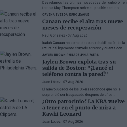
Desvelamos las últimas novedades del culebrón en
torno a Klay Thompson sobre su posible destino.
CRVENA ZVEZDA
EUROLEAGUE
Canaan recibe el alta tras nueve
meses de recuperación
Raúl González
- 07 Aug 2026
Isaiah Canaan ha completado su rehabilitación de la
rotura del ligamento cruzado anterior y cuenta con
autorización médica para retomar todas las
JAYLEN BROWN
PHILADELPHIA 76ERS
actividades de baloncesto. El veterano base de 35
Jaylen Brown explota tras su
años busca regresar a la
Euroliga
tras el paréntesis
salida de Boston: "¡Lancé el
forzado de la temporada 2025-26.
teléfono contra la pared!"
Juan López
- 07 Aug 2026
El nuevo jugador de los Sixers reconoce que no le
sorprendió ser traspasado después de años
apareciendo en rumores, aunque admite su
¿Otro patrocinio? La NBA vuelve
decepción por la manera en la que los Celtics
a tener en el punto de mira a
gestionaron la situación.
Kawhi Leonard
Juan López
- 07 Aug 2026