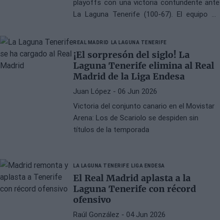
playoffs con una victoria contundente ante
La Laguna Tenerife (100-67). El equipo de
Xavi Pascual no estuvo nunca por debajo en
el marcador y amplió su ventaja
REAL MADRID
LA LAGUNA TENERIFE
progresivamente hasta sentenciar el duelo
¡El sorpresón del siglo! La
de forma holgada.
Laguna Tenerife elimina al Real
Madrid de la Liga Endesa
Juan López
- 06 Jun 2026
Victoria del conjunto canario en el Movistar
Arena: Los de Scariolo se despiden sin
títulos de la temporada
LA LAGUNA TENERIFE
LIGA ENDESA
El Real Madrid aplasta a la
Laguna Tenerife con récord
ofensivo
Raúl González
- 04 Jun 2026