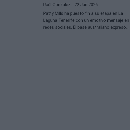
Raúl González
- 22 Jun 2026
Patty Mills ha puesto fin a su etapa en La
Laguna Tenerife con un emotivo mensaje en
redes sociales. El base australiano expresó
su gratitud hacia el club y la isla, calificando
su experiencia como el mejor año de su
carrera profesional.