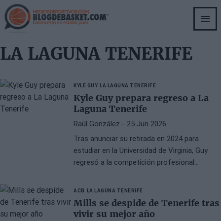
Skip
to
main
content
LA LAGUNA TENERIFE
KYLE GUY
LA LAGUNA TENERIFE
Kyle Guy prepara regreso a La
Laguna Tenerife
Raúl González
- 25 Jun 2026
Tras anunciar su retirada en 2024 para
estudiar en la Universidad de Virginia, Guy
regresó a la competición profesional
jugando en China, donde ha cerrado la
presente campaña.
ACB
LA LAGUNA TENERIFE
Mills se despide de Tenerife tras
vivir su mejor año