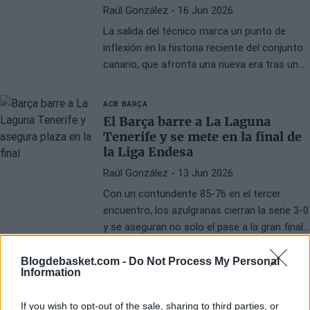
Raúl González
- 16 Jun 2026
La salida del técnico marca un punto de
inflexión en la historia reciente del conjunto
canario, que afronta una nueva era tras una
década en competiciones internacionales de
élite.
ACB
BARÇA
El Barça barre a La Laguna
Tenerife y se mete en la final de
la Liga Endesa
Raúl González
- 13 Jun 2026
Con un contundente 85-76 en el tercer
encuentro, los azulgranas cierran la serie 3-0
y se aseguran no solo el pase a la gran final,
sino también la clasificación para la
Supercopa 2026.
Blogdebasket.com -
Do Not Process My Personal
ACB
BARCELONA
Information
Xavi Pascual, rendido al talento
de Patty Mills tras otra victoria
If you wish to opt-out of the sale, sharing to third parties, or