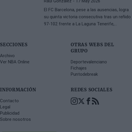
Raúl González
- 17 May 2026
El FC Barcelona, pese a las ausencias, logra
su quinta victoria consecutiva tras un reñido
97-102 frente a La Laguna Tenerife,
destacando la actuación de Juani Marcos y
su equipo.
SECCIONES
OTRAS WEBS DEL
GRUPO
Archivo
Ver NBA Online
Deportevalenciano
Fichajes
Puntodebreak
INFORMACIÓN
REDES SOCIALES
Contacto
Legal
Publicidad
Sobre nosotros