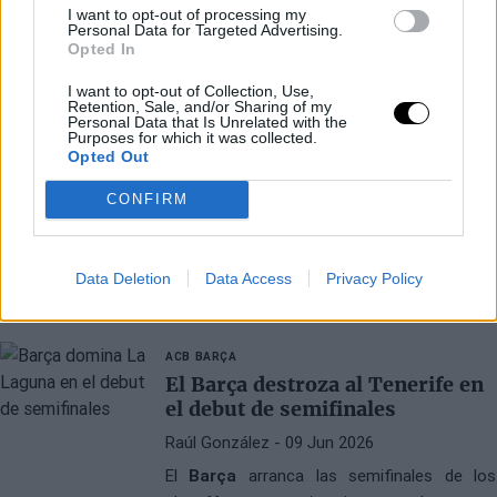
I want to opt-out of processing my
Personal Data for Targeted Advertising.
Opted In
I want to opt-out of Collection, Use,
Retention, Sale, and/or Sharing of my
Personal Data that Is Unrelated with the
LIGA ENDESA
FC BARCELONA
Purposes for which it was collected.
El Barça vuelve a superar al
Opted Out
Tenerife y se acerca a la final
CONFIRM
Raúl González
- 11 Jun 2026
El Barcelona derrotó al Tenerife 97-89 en el
Palau Blaugrana para establecer una ventaja
Data Deletion
Data Access
Privacy Policy
de 2-0 en la serie de semifinales de la Liga
Endesa. A pesar de los 36 puntos de Patty
Mills, los azulgranas resistieron gracias a las
ACB
BARÇA
actuaciones de Jan Veselý y Youssoufa Fall.
El Barça destroza al Tenerife en
el debut de semifinales
Raúl González
- 09 Jun 2026
El
Barça
arranca las semifinales de los