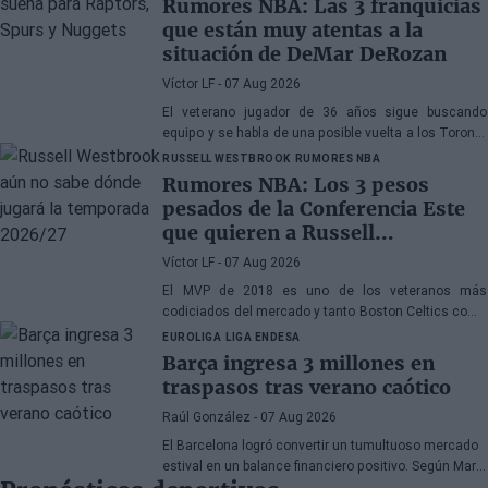
Rumores NBA: Las 3 franquicias
que están muy atentas a la
situación de DeMar DeRozan
Víctor LF
- 07 Aug 2026
El veterano jugador de 36 años sigue buscando
equipo y se habla de una posible vuelta a los Toronto
Raptors o San Antonio Spurs, mientras Denver
RUSSELL WESTBROOK
RUMORES NBA
Nuggets también forma parte de la ecuación
Rumores NBA: Los 3 pesos
pesados de la Conferencia Este
que quieren a Russell
Westbrook
Víctor LF
- 07 Aug 2026
El MVP de 2018 es uno de los veteranos más
codiciados del mercado y tanto Boston Celtics como
Cleveland Cavaliers y Detroit Pistons estarían
EUROLIGA
LIGA ENDESA
interesados en hacerse con sus servicios
Barça ingresa 3 millones en
traspasos tras verano caótico
Raúl González
- 07 Aug 2026
El Barcelona logró convertir un tumultuoso mercado
estival en un balance financiero positivo. Según Marc
Mundet, la sección azulgrana ingresó cerca de tres