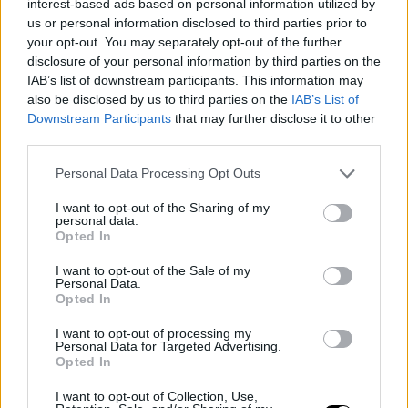
presencia en las
interest-based ads based on personal information utilized by
us or personal information disclosed to third parties prior to
Finales
your opt-out. You may separately opt-out of the further
disclosure of your personal information by third parties on the
IAB’s list of downstream participants. This information may
Donald Trump confirmó el viernes que asistirá al primer
also be disclosed by us to third parties on the
IAB’s List of
partido de las Finales de la NBA que se disputa en
Downstream Participants
that may further disclose it to other
third parties.
Nueva York desde 1999, reforzando así una relación con
Personal Data Processing Opt Outs
los Knicks que se prolonga desde hace años como
aficionado de la franquicia.
I want to opt-out of the Sharing of my
personal data.
Opted In
Durante su segundo mandato ya ha estado presente en
I want to opt-out of the Sale of my
varios acontecimientos deportivos de gran repercusión,
Personal Data.
Opted In
entre ellos el Super Bowl 2025, las 500 Millas de
I want to opt-out of processing my
Daytona y la Ryder Cup.
Personal Data for Targeted Advertising.
Opted In
La asistencia al Madison Square Garden responde a una
I want to opt-out of Collection, Use,