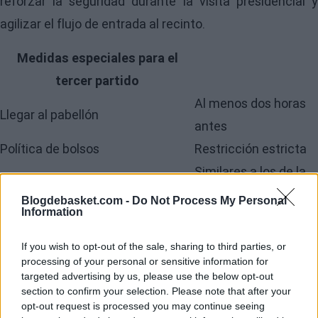
reforzar la seguridad durante la visita presidencial y
agilizar el flujo de entrada al recinto.
Medidas especiales para el
tercer partido
Al menos dos horas
Llegar al pabellón
antes
Política de bolsos
Restricción estricta
Similares a los de la
Controles de acceso
TSA
Blogdebasket.com -
Do Not Process My Personal
Information
Servicio de consigna
No disponible
Presencia de Donald
If you wish to opt-out of the sale, sharing to third parties, or
Motivo del refuerzo
Trump
processing of your personal or sensitive information for
targeted advertising by us, please use the below opt-out
Trump confirma su
section to confirm your selection. Please note that after your
opt-out request is processed you may continue seeing