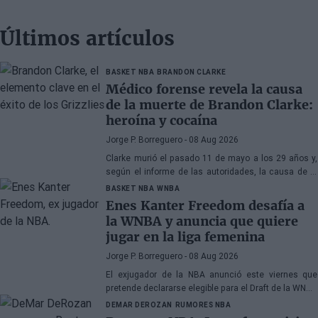
Últimos artículos
BASKET NBA
BRANDON CLARKE
Médico forense revela la causa
de la muerte de Brandon Clarke:
heroína y cocaína
Jorge P. Borreguero
- 08 Aug 2026
Clarke murió el pasado 11 de mayo a los 29 años y,
según el informe de las autoridades, la causa de la
muerte fueron los efectos de la heroína y la cocaína
BASKET NBA
WNBA
Enes Kanter Freedom desafía a
la WNBA y anuncia que quiere
jugar en la liga femenina
Jorge P. Borreguero
- 08 Aug 2026
El exjugador de la NBA anunció este viernes que
pretende declararse elegible para el Draft de la WNBA
de 2027
DEMAR DEROZAN
RUMORES NBA