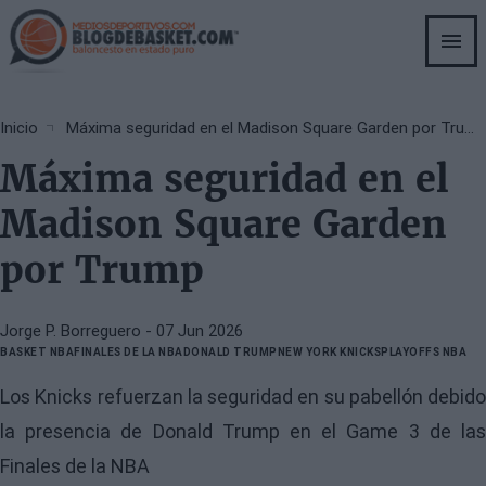
Skip
to
main
content
Breadcrumb
Inicio
Máxima seguridad en el Madison Square Garden por Trump
Máxima seguridad en el
Madison Square Garden
por Trump
Jorge P. Borreguero
- 07 Jun 2026
BASKET NBA
FINALES DE LA NBA
DONALD TRUMP
NEW YORK KNICKS
PLAYOFFS NBA
Los Knicks refuerzan la seguridad en su pabellón debido
la presencia de Donald Trump en el Game 3 de las
Finales de la NBA