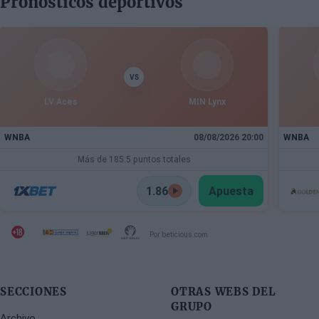
Pronósticos deportivos
millones de euros procedentes de salidas de
jugadores, a pesar de un proceso de transferencias
marcado por la incertidumbre y los cambios de
última hora.
VS
LV Aces
MIN Lynx
WNBA
08/08/2026 20:00
WNBA
Más de 185.5 puntos totales
1.86
Apuesta
Por beticious.com
SECCIONES
OTRAS WEBS DEL
GRUPO
Archivo