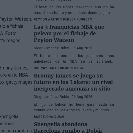
El base de los Dallas Mavericks aún no ha
resuelto su futuro y no se sabe dónde jugará la
próxima temporada
PEYTON WATSON
DENVER NUGGETS
Las 3 franquicias NBA que
pelean por el fichaje de
Peyton Watson
Diego Jiménez Rubio
- 06 Aug 2026
El futuro de uno de los jugadores más
anhelados de la NBA se va aclarando,
reduciéndose el abanico de franquicias
BRONNY JAMES
RUMORES NBA
candidatas a tres.
Bronny James se juega su
futuro en los Lakers: un rival
inesperado amenaza su sitio
Diego Jiménez Rubio
- 06 Aug 2026
El hijo de Lebron no tiene garantizada su
continuidad en Los Angeles Lakers y muchos se
preguntan si ha hecho méritos para seguir en la
BARCELONA
DUBAI
NBA.
Shengelia abandona
Barcelona rumbo a Dubái