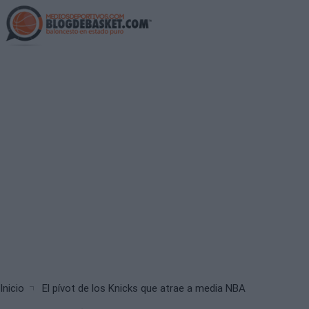
Skip
to
main
content
Breadcrumb
Inicio
El pívot de los Knicks que atrae a media NBA