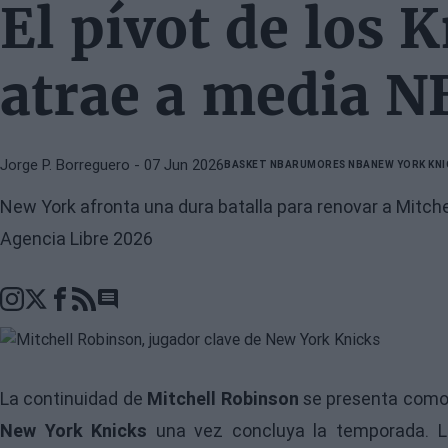
El pívot de los 
atrae a media N
Jorge P. Borreguero
- 07 Jun 2026
BASKET NBA
RUMORES NBA
NEW YORK KNI
New York afronta una dura batalla para renovar a Mitchel
Agencia Libre 2026
Go to comments section
La continuidad de
Mitchell Robinson
se presenta como 
New York Knicks
una vez concluya la temporada. La