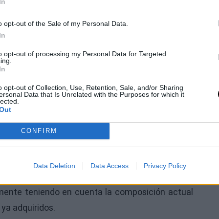
In
o opt-out of the Sale of my Personal Data.
In
ían ejercer mayor
to opt-out of processing my Personal Data for Targeted
ing.
In
o opt-out of Collection, Use, Retention, Sale, and/or Sharing
ersonal Data that Is Unrelated with the Purposes for which it
 Los Angeles Lakers parten con una situación que
lected.
Out
petitivas.
CONFIRM
cer al pívot de 28 años un contrato de gran valor
cks a valorar cuidadosamente hasta dónde están
Data Deletion
Data Access
Privacy Policy
lmente teniendo en cuenta la composición actual
 ya adquiridos.