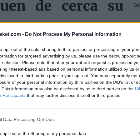
guen de cerca su
sket.com -
Do Not Process My Personal Information
 pívot y consideran a Robinson como una de las
to opt-out of the sale, sharing to third parties, or processing of your per
formation for targeted advertising by us, please use the below opt-out s
n aparecen los Chicago Bulls, Charlotte Hornets,
r selection. Please note that after your opt-out request is processed y
eing interest-based ads based on personal information utilized by us or
 necesidad de fortalecer su juego interior de cara
disclosed to third parties prior to your opt-out. You may separately opt-
losure of your personal information by third parties on the IAB’s list of
. This information may also be disclosed by us to third parties on the
IA
ntes libres sin restricciones en esa posición
Participants
that may further disclose it to other third parties.
a posibilidad de que reciba múltiples propuestas.
l Data Processing Opt Outs
o opt-out of the Sharing of my personal data.