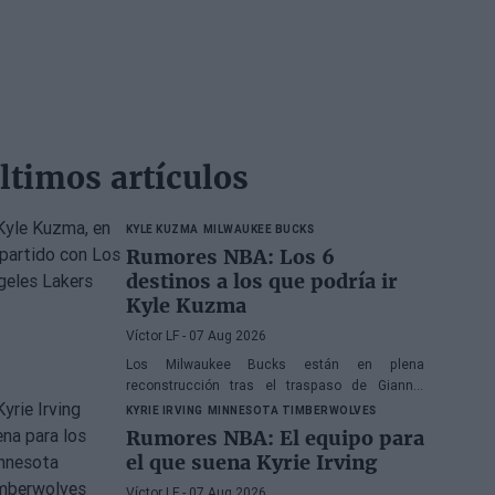
ltimos artículos
KYLE KUZMA
MILWAUKEE BUCKS
Rumores NBA: Los 6
destinos a los que podría ir
Kyle Kuzma
Víctor LF
- 07 Aug 2026
Los Milwaukee Bucks están en plena
reconstrucción tras el traspaso de Giannis
Antetokounmpo y el ala-pívot podría ser el
KYRIE IRVING
MINNESOTA TIMBERWOLVES
siguiente
Rumores NBA: El equipo para
el que suena Kyrie Irving
Víctor LF
- 07 Aug 2026