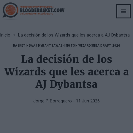
Skip
to
main
content
Breadcrumb
Inicio
La decisión de los Wizards que les acerca a AJ Dybantsa
BASKET NBA
AJ DYBANTSA
WASHINGTON WIZARDS
NBA DRAFT 2026
La decisión de los
Wizards que les acerca a
AJ Dybantsa
Jorge P. Borreguero
- 11 Jun 2026