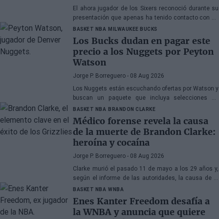
El ahora jugador de los Sixers reconoció durante su
presentación que apenas ha tenido contacto con su
antiguo compañero
BASKET NBA
MILWAUKEE BUCKS
Los Bucks dudan en pagar este
precio a los Nuggets por Peyton
Watson
Jorge P. Borreguero
- 08 Aug 2026
Los Nuggets están escuchando ofertas por Watson y
buscan un paquete que incluya selecciones de
primera ronda, jóvenes talentos o una combinación
BASKET NBA
BRANDON CLARKE
de ambos
Médico forense revela la causa
de la muerte de Brandon Clarke:
heroína y cocaína
Jorge P. Borreguero
- 08 Aug 2026
Clarke murió el pasado 11 de mayo a los 29 años y,
según el informe de las autoridades, la causa de la
muerte fueron los efectos de la heroína y la cocaína
BASKET NBA
WNBA
Enes Kanter Freedom desafía a
la WNBA y anuncia que quiere