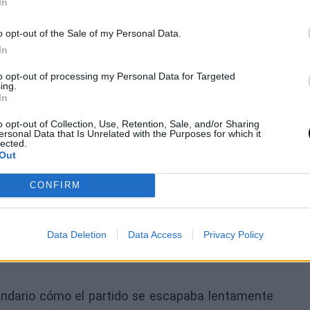
In
o opt-out of the Sale of my Personal Data.
In
 control del ritmo y una capacidad notable para
ó el camino contrario.
to opt-out of processing my Personal Data for Targeted
ing.
In
s ofensivas durante los momentos más delicados
o opt-out of Collection, Use, Retention, Sale, and/or Sharing
ersonal Data that Is Unrelated with the Purposes for which it
lected.
Out
CONFIRM
a reflejado sobre la pista durante estas Finales.
ntos de tensión, no ha controlado el ritmo cuando
Data Deletion
Data Access
Privacy Policy
mpoco ha logrado generar el impacto ofensivo
undario cómo el partido se escapaba lentamente