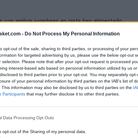
urs con ambos jugadores en pista han alimentado
 Finales, San Antonio ha funcionado mejor con
sket.com -
Do Not Process My Personal Information
no base asumiendo el protagonismo principal.
to opt-out of the sale, sharing to third parties, or processing of your per
momentos decisivos.
formation for targeted advertising by us, please use the below opt-out s
r selection. Please note that after your opt-out request is processed y
eing interest-based ads based on personal information utilized by us or
e durante los primeros encuentros debido a la
disclosed to third parties prior to your opt-out. You may separately opt-
ue se ha vuelto mucho más difícil de justificar
losure of your personal information by third parties on the IAB’s list of
. This information may also be disclosed by us to third parties on the
IA
Participants
that may further disclose it to other third parties.
e puede perseguir
l Data Processing Opt Outs
años
o opt-out of the Sharing of my personal data.
eraban que el entrenador de los Spurs entregara