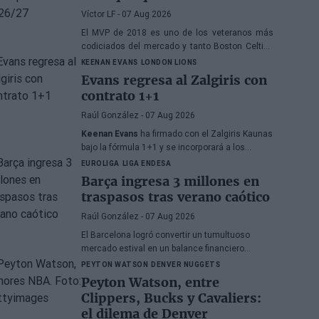
Westbrook
Víctor LF
- 07 Aug 2026
El MVP de 2018 es uno de los veteranos más
codiciados del mercado y tanto Boston Celtics
como Cleveland Cavaliers y Detroit Pistons
KEENAN EVANS
LONDON LIONS
estarían interesados en hacerse con sus
Evans regresa al Zalgiris con
servicios
contrato 1+1
Raúl González
- 07 Aug 2026
Keenan Evans
ha firmado con el Zalgiris Kaunas
bajo la fórmula 1+1 y se incorporará a los
London Lions en calidad de cedido durante la
EUROLIGA
LIGA ENDESA
temporada 2026/27. El base estadounidense
Barça ingresa 3 millones en
continúa su proceso de recuperación tras las
traspasos tras verano caótico
lesiones sufridas en los últimos meses.
Raúl González
- 07 Aug 2026
El Barcelona logró convertir un tumultuoso
mercado estival en un balance financiero
positivo. Según Marc Mundet, la sección
PEYTON WATSON
DENVER NUGGETS
azulgrana ingresó cerca de tres millones de
Peyton Watson, entre
euros procedentes de salidas de jugadores, a
Clippers, Bucks y Cavaliers:
pesar de un proceso de transferencias marcado
el dilema de Denver
por la incertidumbre y los cambios de última