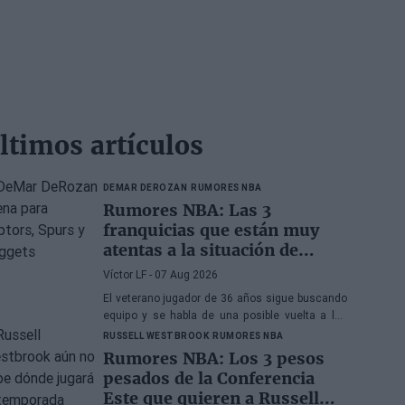
ltimos artículos
DEMAR DEROZAN
RUMORES NBA
Rumores NBA: Las 3
franquicias que están muy
atentas a la situación de
DeMar DeRozan
Víctor LF
- 07 Aug 2026
El veterano jugador de 36 años sigue buscando
equipo y se habla de una posible vuelta a los
Toronto Raptors o San Antonio Spurs, mientras
RUSSELL WESTBROOK
RUMORES NBA
Denver Nuggets también forma parte de la
Rumores NBA: Los 3 pesos
ecuación
pesados de la Conferencia
Este que quieren a Russell