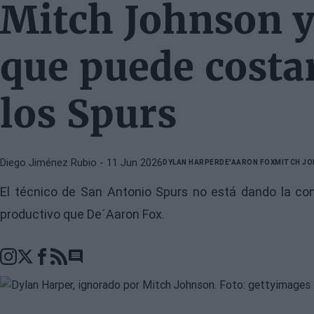
Mitch Johnson y
que puede costar
los Spurs
Diego Jiménez Rubio
- 11 Jun 2026
DYLAN HARPER
DE'AARON FOX
MITCH J
El técnico de San Antonio Spurs no está dando la c
productivo que De´Aaron Fox.
Go to comments section