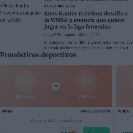
muerte fueron los efectos de la heroína y la cocaína
BASKET NBA
WNBA
Enes Kanter Freedom desafía a
la WNBA y anuncia que quiere
jugar en la liga femenina
Jorge P. Borreguero
- 08 Aug 2026
El exjugador de la NBA anunció este viernes que
pretende declararse elegible para el Draft de la WNBA
Pronósticos deportivos
de 2027
VS
SEA Storm
POR Fire
WNBA
09/08/2026 03:30
WNBA
Menos de 182.5 puntos totales