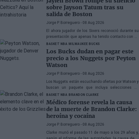
Jaylen Brown rompe su silencio
sobre Jayson Tatum tras su
salida de Boston
Jorge P. Borreguero
- 08 Aug 2026
El ahora jugador de los Sixers reconoció durante su
presentación que apenas ha tenido contacto con su
antiguo compañero
BASKET NBA
MILWAUKEE BUCKS
Los Bucks dudan en pagar este
precio a los Nuggets por Peyton
Watson
Jorge P. Borreguero
- 08 Aug 2026
Los Nuggets están escuchando ofertas por Watson y
buscan un paquete que incluya selecciones de
primera ronda, jóvenes talentos o una combinación
BASKET NBA
BRANDON CLARKE
de ambos
Médico forense revela la causa
de la muerte de Brandon Clarke:
heroína y cocaína
Jorge P. Borreguero
- 08 Aug 2026
Clarke murió el pasado 11 de mayo a los 29 años y,
según el informe de las autoridades, la causa de la