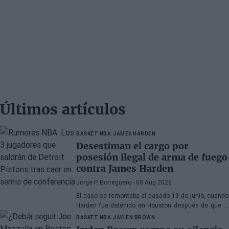
Últimos artículos
BASKET NBA
JAMES HARDEN
Desestiman el cargo por
posesión ilegal de arma de fuego
contra James Harden
Jorge P. Borreguero
- 08 Aug 2026
El caso se remontaba al pasado 13 de junio, cuando
Harden fue detenido en Houston después de que la
policía encontrara una pistola en su vehículo
BASKET NBA
JAYLEN BROWN