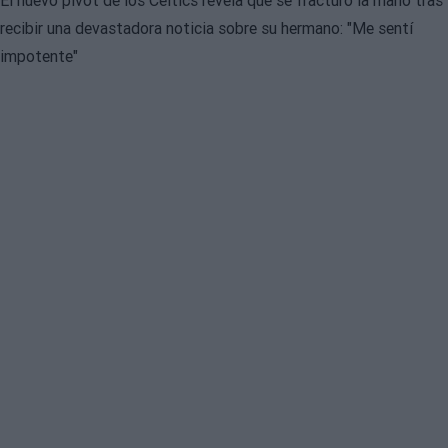
El nuevo pívot de los Celtics revela que se fracturó la mano tras
recibir una devastadora noticia sobre su hermano: "Me sentí
impotente"