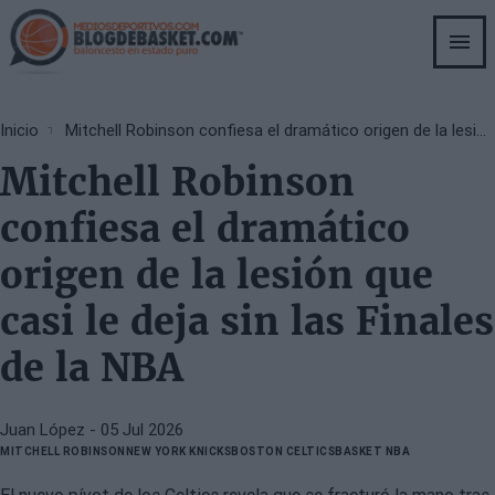
Skip
to
main
content
Breadcrumb
Inicio
Mitchell Robinson confiesa el dramático origen de la lesión que casi le deja sin las Finales de la NBA
Mitchell Robinson
confiesa el dramático
origen de la lesión que
casi le deja sin las Finales
de la NBA
Juan López
- 05 Jul 2026
MITCHELL ROBINSON
NEW YORK KNICKS
BOSTON CELTICS
BASKET NBA