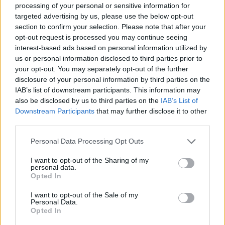
Robinson no se perdió ningún partido entre la barrida de
processing of your personal or sensitive information for
los New York Knicks sobre los Cleveland Cavaliers en las
targeted advertising by us, please use the below opt-out
section to confirm your selection. Please note that after your
finales de la Conferencia Este y el comienzo de unas
opt-out request is processed you may continue seeing
Finales de la NBA en las que Nueva York derrotó por 4-1
interest-based ads based on personal information utilized by
us or personal information disclosed to third parties prior to
a los San Antonio Spurs para conquistar su primer título
your opt-out. You may separately opt-out of the further
disclosure of your personal information by third parties on the
desde 1973.
IAB’s list of downstream participants. This information may
also be disclosed by us to third parties on the
IAB’s List of
Durante el descanso entre ambas series fue operado de
Downstream Participants
that may further disclose it to other
una fractura en el quinto metacarpiano de la mano
third parties.
derecha, una lesión que el propio jugador describió
Personal Data Processing Opt Outs
como localizada en la zona de los nudillos.
I want to opt-out of the Sharing of my
personal data.
Opted In
"Después de consultar con los médicos, recuperé la
confianza necesaria para salir a competir y hacer el
I want to opt-out of the Sale of my
Personal Data.
trabajo. ¡Y lo conseguimos! ¡Campeones de la NBA
Opted In