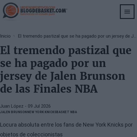
Skip
to
main
content
Breadcrumb
Inicio
El tremendo pastizal que se ha pagado por un jersey de Jalen Brunson de las Finales NBA
El tremendo pastizal que
se ha pagado por un
jersey de Jalen Brunson
de las Finales NBA
Juan López
- 09 Jul 2026
JALEN BRUNSON
NEW YORK KNICKS
BASKET NBA
Locura absoluta entre los fans de New York Knicks por
objetos de coleccionistas