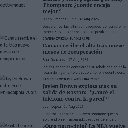
Thompson: ¿dónde encaja
mejor?
Diego Jiménez Rubio
- 07 Aug 2026
Desvelamos las últimas novedades del culebrón en
torno a Klay Thompson sobre su posible destino.
CRVENA ZVEZDA
EUROLEAGUE
Canaan recibe el alta tras nueve
meses de recuperación
Raúl González
- 07 Aug 2026
Isaiah Canaan ha completado su rehabilitación de la
rotura del ligamento cruzado anterior y cuenta con
autorización médica para retomar todas las
JAYLEN BROWN
PHILADELPHIA 76ERS
actividades de baloncesto. El veterano base de 35
Jaylen Brown explota tras su
años busca regresar a la
Euroliga
tras el paréntesis
salida de Boston: "¡Lancé el
forzado de la temporada 2025-26.
teléfono contra la pared!"
Juan López
- 07 Aug 2026
El nuevo jugador de los Sixers reconoce que no le
sorprendió ser traspasado después de años
apareciendo en rumores, aunque admite su
¿Otro patrocinio? La NBA vuelve