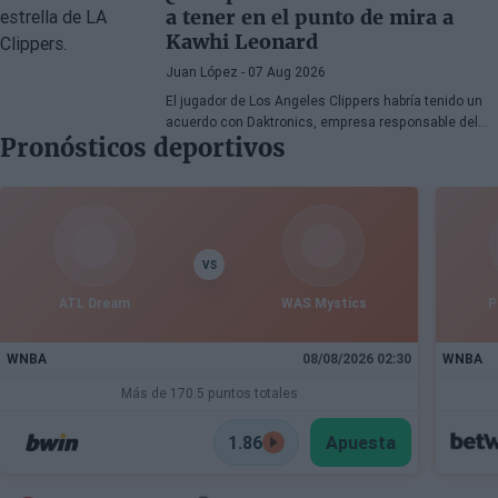
decepción por la manera en la que los Celtics
a tener en el punto de mira a
gestionaron la situación.
Kawhi Leonard
Juan López
- 07 Aug 2026
El jugador de Los Angeles Clippers habría tenido un
acuerdo con Daktronics, empresa responsable del
Pronósticos deportivos
videomarcador del Intuit Dome
VS
ATL Dream
WAS Mystics
P
WNBA
08/08/2026 02:30
WNBA
Más de 170.5 puntos totales
1.86
Apuesta