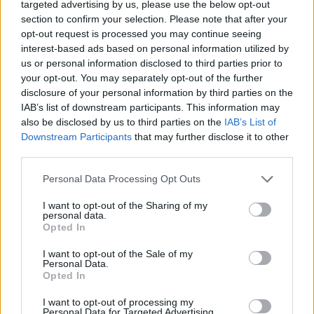
targeted advertising by us, please use the below opt-out
también impulsó una explosión en la demanda de
section to confirm your selection. Please note that after your
opt-out request is processed you may continue seeing
objetos relacionados con su carrera.
interest-based ads based on personal information utilized by
us or personal information disclosed to third parties prior to
Un día después de que Nueva York sellara el
your opt-out. You may separately opt-out of the further
disclosure of your personal information by third parties on the
campeonato con la victoria en el quinto partido de las
IAB’s list of downstream participants. This information may
Finales, un coleccionista pagó 312.000 dólares por una
also be disclosed by us to third parties on the
IAB’s List of
Downstream Participants
that may further disclose it to other
tarjeta rookie única de Brunson, una pieza numerada 1-
third parties.
of-1 que pulverizó el anterior récord para una carta del
Personal Data Processing Opt Outs
jugador, establecido en 96.660 dólares en 2024.
I want to opt-out of the Sharing of my
personal data.
El fenómeno Brunson
Opted In
llega al mercado de
I want to opt-out of the Sale of my
Personal Data.
Opted In
coleccionismo
I want to opt-out of processing my
Personal Data for Targeted Advertising.