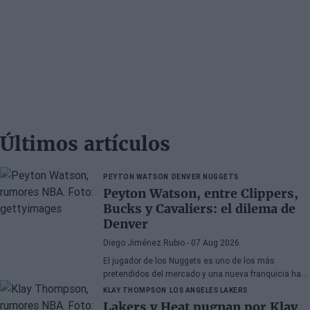
Últimos artículos
PEYTON WATSON
DENVER NUGGETS
Peyton Watson, entre Clippers,
Bucks y Cavaliers: el dilema de
Denver
Diego Jiménez Rubio
- 07 Aug 2026
El jugador de los Nuggets es uno de los más
pretendidos del mercado y una nueva franquicia ha
entrado en la puja.
KLAY THOMPSON
LOS ANGELES LAKERS
Lakers y Heat pugnan por Klay