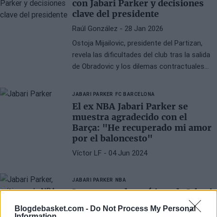
con Jabari Parker y decisiones
clave del presidente
Raúl González
- 28 Jan 2026
Ostoja Mijailovic, presidente del Partizan,
revela las dificultades del club tras la salida
de Obradovic y los dilemas contractuales
con Jabari Parker y Milton.
JABARI PARKER
FC BARCELONA
El ex NBA Jabari Parker se
muestra agradecido con el
Barça: "He recuperado mi amor
por el baloncesto"
Víctor LF
- 04 Jun 2024
JABARI PARKER
NBA
Las tremendas críticas de Jabari
Parker a la NBA
Blogdebasket.com -
Do Not Process My Personal
Information