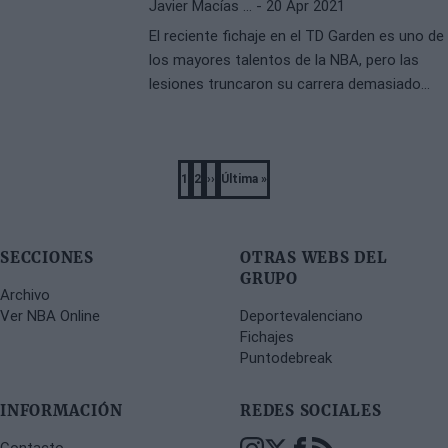
Javier Macías …
- 20 Apr 2021
El reciente fichaje en el TD Garden es uno de
los mayores talentos de la NBA, pero las
lesiones truncaron su carrera demasiado
pronto
Pagination
1
2
››
Última »
Página
Página
Next
Last
page
page
SECCIONES
OTRAS WEBS DEL
GRUPO
Archivo
Ver NBA Online
Deportevalenciano
Fichajes
Puntodebreak
INFORMACIÓN
REDES SOCIALES
Contacto