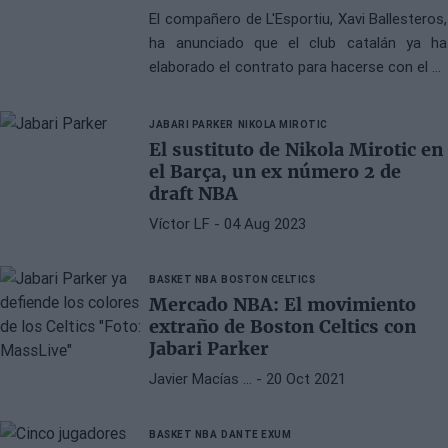
El compañero de L'Esportiu, Xavi Ballesteros,
ha anunciado que el club catalán ya ha
elaborado el contrato para hacerse con el ex
jugador de la NBA que enamoró en su etapa
en Milwaukee Bucks
JABARI PARKER
NIKOLA MIROTIC
El sustituto de Nikola Mirotic en
el Barça, un ex número 2 de
draft NBA
Víctor LF
- 04 Aug 2023
BASKET NBA
BOSTON CELTICS
Mercado NBA: El movimiento
extraño de Boston Celtics con
Jabari Parker
Javier Macías …
- 20 Oct 2021
BASKET NBA
DANTE EXUM