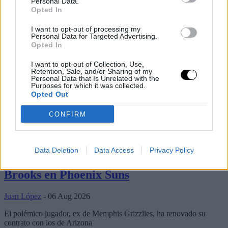
Personal Data.
Opted In
I want to opt-out of processing my
Personal Data for Targeted Advertising.
Opted In
I want to opt-out of Collection, Use,
Retention, Sale, and/or Sharing of my
Personal Data that Is Unrelated with the
Purposes for which it was collected.
Opted Out
CONFIRM
Últimos artículos
Dillon Brooks
phoenix suns
Data Deletion
Data Access
Privacy Policy
Mercado NBA: Contratazo para Dillon
Brooks en Phoenix Suns
Juan López
- 06 Aug 2026
El polémico jugador, ex de Memphis Grizzlies, ha renovado su
contrato con los de Arizona