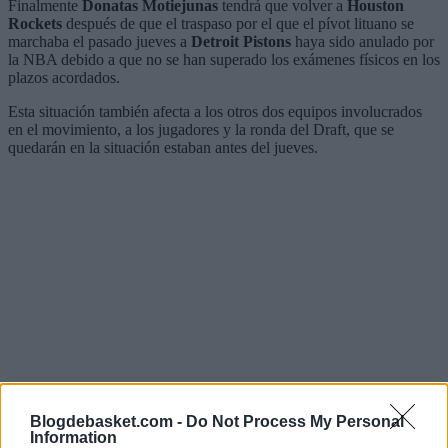
Finalmente
Donatas Motiejunas
tendrá que volver a
Houston
Rockets
después de que el traspaso por el que el pívot lituano se
marchaba el pasado jueves a
Detroit Pistons
haya sido anulado por
la NBA debido a que no se han superado los exámenes físicos en los
plazos acordados.
Esta situación también afecta a los otros dos equipos involucrados
en el movimiento, a los jugadores y la ronda del Draft, que se
quedarán en la situación estaban antes del jueves.
Blogdebasket.com -
Do Not Process My Personal
Information