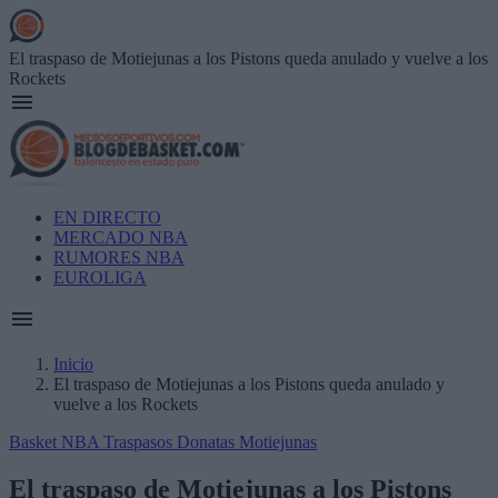
Skip
to
main
El traspaso de Motiejunas a los Pistons queda anulado y vuelve a los
content
Rockets
Main
EN DIRECTO
navigation
MERCADO NBA
RUMORES NBA
EUROLIGA
Inicio
El traspaso de Motiejunas a los Pistons queda anulado y
Breadcrumb
vuelve a los Rockets
Basket NBA
Traspasos
Donatas Motiejunas
El traspaso de Motiejunas a los Pistons