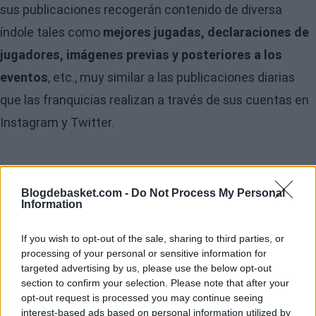
sus publicaciones recogerán contenido de diversa
índole tales como
mejores jugadas, declaraciones de
jugadores, imágenes previas y posteriores a los
eventos
, etc., muy similar a las publicaciones diarias
que las franquicias realizan a través de sus cuentas en
Instagram y Twitter.
Blogdebasket.com -
Do Not Process My Personal
Information
If you wish to opt-out of the sale, sharing to third parties, or
processing of your personal or sensitive information for
targeted advertising by us, please use the below opt-out
section to confirm your selection. Please note that after your
opt-out request is processed you may continue seeing
interest-based ads based on personal information utilized by