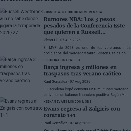
RUSSELL WESTBROOK
RUMORES NBA
Rumores NBA: Los 3 pesos
pesados de la Conferencia Este
que quieren a Russell
Westbrook
Víctor LF
- 07 Aug 2026
El MVP de 2018 es uno de los veteranos más
codiciados del mercado y tanto Boston Celtics como
Cleveland Cavaliers y Detroit Pistons estarían
EUROLIGA
LIGA ENDESA
interesados en hacerse con sus servicios
Barça ingresa 3 millones en
traspasos tras verano caótico
Raúl González
- 07 Aug 2026
El Barcelona logró convertir un tumultuoso mercado
estival en un balance financiero positivo. Según Marc
Mundet, la sección azulgrana ingresó cerca de tres
KEENAN EVANS
LONDON LIONS
millones de euros procedentes de salidas de
Evans regresa al Zalgiris con
jugadores, a pesar de un proceso de transferencias
contrato 1+1
marcado por la incertidumbre y los cambios de
última hora.
Raúl González
- 07 Aug 2026
Keenan Evans
ha firmado con el Zalgiris Kaunas bajo