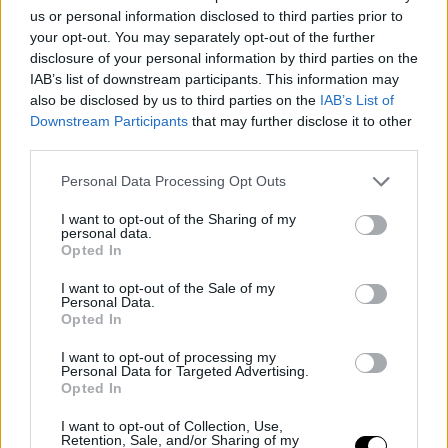
us or personal information disclosed to third parties prior to
your opt-out. You may separately opt-out of the further
disclosure of your personal information by third parties on the
IAB’s list of downstream participants. This information may
also be disclosed by us to third parties on the
IAB’s List of
Downstream Participants
that may further disclose it to other
Tal y como han confirmado de manera conjunta
Turner
third parties.
Sports
y Ben Schwerin, director de Snapchat, este
Personal Data Processing Opt Outs
nuevo acuerdo dará su pistoletazo de salida oficial
I want to opt-out of the Sharing of my
ofreciendo contenido visual del
March Madness de la
personal data.
Opted In
NCAA,
el cual tendrá lugar entre el 15 de marzo y el 4
I want to opt-out of the Sale of my
de abril.
Personal Data.
Opted In
I want to opt-out of processing my
Personal Data for Targeted Advertising.
Opted In
I want to opt-out of Collection, Use,
Retention, Sale, and/or Sharing of my