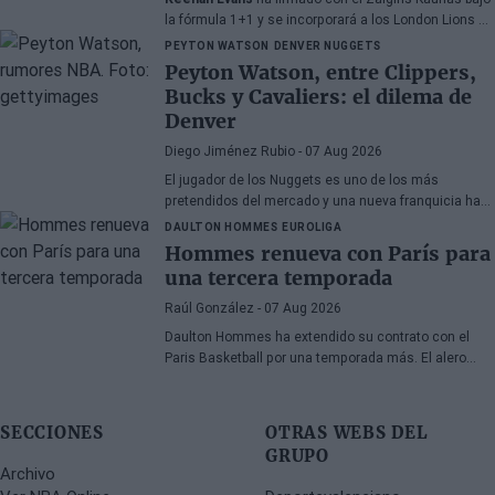
la fórmula 1+1 y se incorporará a los London Lions en
calidad de cedido durante la temporada 2026/27. El
PEYTON WATSON
DENVER NUGGETS
base estadounidense continúa su proceso de
Peyton Watson, entre Clippers,
recuperación tras las lesiones sufridas en los
Bucks y Cavaliers: el dilema de
últimos meses.
Denver
Diego Jiménez Rubio
- 07 Aug 2026
El jugador de los Nuggets es uno de los más
pretendidos del mercado y una nueva franquicia ha
entrado en la puja.
DAULTON HOMMES
EUROLIGA
Hommes renueva con París para
una tercera temporada
Raúl González
- 07 Aug 2026
Daulton Hommes ha extendido su contrato con el
Paris Basketball por una temporada más. El alero
estadounidense de 30 años, veterano de 58 partidos
en la Euroliga, continúa en el equipo francés tras dos
campañas marcadas por momentos decisivos en
SECCIONES
OTRAS WEBS DEL
los playoffs.
GRUPO
Archivo