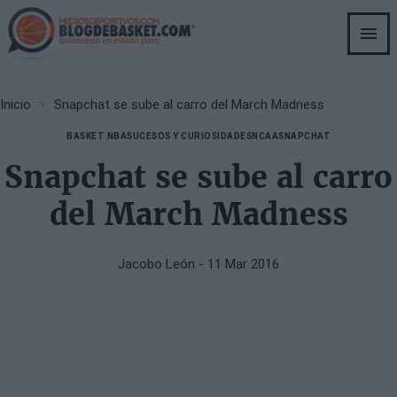
Skip
to
main
content
Breadcrumb
Inicio
Snapchat se sube al carro del March Madness
BASKET NBA
SUCESOS Y CURIOSIDADES
NCAA
SNAPCHAT
Snapchat se sube al carro
del March Madness
Jacobo León
- 11 Mar 2016