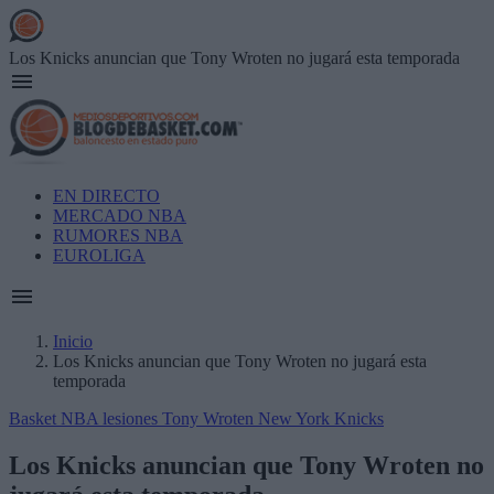
Skip
to
main
Los Knicks anuncian que Tony Wroten no jugará esta temporada
content
Main
EN DIRECTO
navigation
MERCADO NBA
RUMORES NBA
EUROLIGA
Inicio
Los Knicks anuncian que Tony Wroten no jugará esta
Breadcrumb
temporada
Basket NBA
lesiones
Tony Wroten
New York Knicks
Los Knicks anuncian que Tony Wroten no