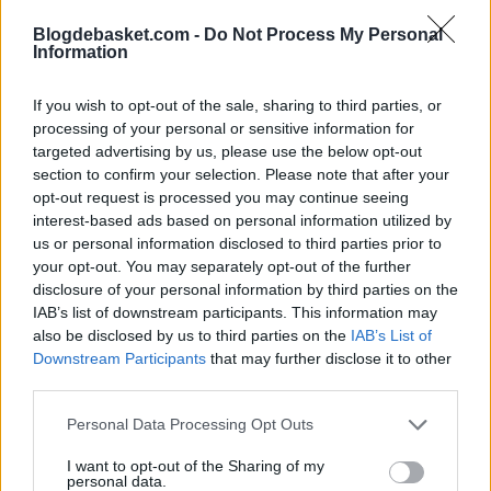
Blogdebasket.com -
Do Not Process My Personal
Information
Wroten agradeció ayer a través de su cuenta personal de Instagram a
la organización de los Sixers su estancia en Filadelfia, donde ha
jugado tres de los cuatro años que lleva en la NBA. La pasada
If you wish to opt-out of the sale, sharing to third parties, or
temporada promedió 16,9 puntos y 5,2 asistencias por partido antes
processing of your personal or sensitive information for
de lesionarse, aunque con malos porcentajes de tiro a canasta.
targeted advertising by us, please use the below opt-out
section to confirm your selection. Please note that after your
No parece que este sea el base de primer nivel por el que los Knicks
opt-out request is processed you may continue seeing
vayan a apostar en su puesto de titular, pero sí se trata de un refuerzo
importante.
interest-based ads based on personal information utilized by
us or personal information disclosed to third parties prior to
your opt-out. You may separately opt-out of the further
disclosure of your personal information by third parties on the
IAB’s list of downstream participants. This information may
also be disclosed by us to third parties on the
IAB’s List of
Downstream Participants
that may further disclose it to other
third parties.
Personal Data Processing Opt Outs
I want to opt-out of the Sharing of my
personal data.