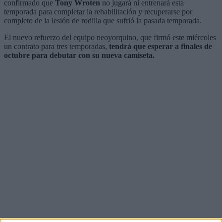
confirmado que
Tony Wroten
no jugará ni entrenará esta
temporada para completar la rehabilitación y recuperarse por
completo de la lesión de rodilla que sufrió la pasada temporada.
El nuevo refuerzo del equipo neoyorquino, que firmó este miércoles
un contrato para tres temporadas,
tendrá que esperar a finales de
octubre para debutar con su nueva camiseta.