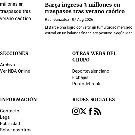
interesados en hacerse con sus servicios
Barça ingresa 3 millones en
traspasos tras verano caótico
Raúl González
- 07 Aug 2026
El Barcelona logró convertir un tumultuoso mercado
estival en un balance financiero positivo. Según Marc
Mundet, la sección azulgrana ingresó cerca de tres
millones de euros procedentes de salidas de
jugadores, a pesar de un proceso de transferencias
SECCIONES
OTRAS WEBS DEL
marcado por la incertidumbre y los cambios de
GRUPO
última hora.
Archivo
Ver NBA Online
Deportevalenciano
Fichajes
Puntodebreak
INFORMACIÓN
REDES SOCIALES
Contacto
Legal
Publicidad
Sobre nosotros