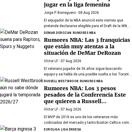
jugar en la liga femenina
Jorge P. Borreguero
- 08 Aug 2026
El exjugador de la NBA anunció este viernes que
pretende declararse elegible para el Draft de la WNBA
de 2027
DEMAR DEROZAN
RUMORES NBA
Rumores NBA: Las 3 franquicias
que están muy atentas a la
situación de DeMar DeRozan
Víctor LF
- 07 Aug 2026
El veterano jugador de 36 años sigue buscando
equipo y se habla de una posible vuelta a los Toronto
Raptors o San Antonio Spurs, mientras Denver
RUSSELL WESTBROOK
RUMORES NBA
Nuggets también forma parte de la ecuación
Rumores NBA: Los 3 pesos
pesados de la Conferencia Este
que quieren a Russell
Westbrook
Víctor LF
- 07 Aug 2026
El MVP de 2018 es uno de los veteranos más
codiciados del mercado y tanto Boston Celtics como
Cleveland Cavaliers y Detroit Pistons estarían
EUROLIGA
LIGA ENDESA