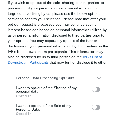
If you wish to opt-out of the sale, sharing to third parties, or
Idaho alcanzase un acuerdo por un año con los
processing of your personal or sensitive information for
propietarios del Century Link Arena en la ciudad de
targeted advertising by us, please use the below opt-out
section to confirm your selection. Please note that after your
Boise.
opt-out request is processed you may continue seeing
interest-based ads based on personal information utilized by
La fundación de los Stampede se remonta a 2001
us or personal information disclosed to third parties prior to
aunque no fue hasta
2006 cuando se unieron a la D-
your opt-out. You may separately opt-out of the further
disclosure of your personal information by third parties on the
League
, formando parte de la ya extinta
Continental
IAB’s list of downstream participants. This information may
also be disclosed by us to third parties on the
IAB’s List of
Basketball Association
hasta ese momento.
Downstream Participants
that may further disclose it to other
third parties.
Desde entonces, el mayor logro conseguido por el
equipo es el
campeonato de 2008
,
además de haber
Personal Data Processing Opt Outs
conquistado en dos ocasiones (2007 y 2008) el título de
I want to opt-out of the Sharing of my
personal data.
su división.
Opted In
I want to opt-out of the Sale of my
Algunos de los jugadores más conocidos que
Personal Data.
Opted In
pertenecieron en algún momento a la disciplina del