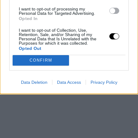
equipo fueron
Antoine Walker, Spudd Webb, Rafer
I want to opt-out of processing my
Personal Data for Targeted Advertising.
Opted In
Alston y Patty Mills.
I want to opt-out of Collection, Use,
Retention, Sale, and/or Sharing of my
Personal Data that Is Unrelated with the
Purposes for which it was collected.
Opted Out
CONFIRM
Data Deletion
Data Access
Privacy Policy