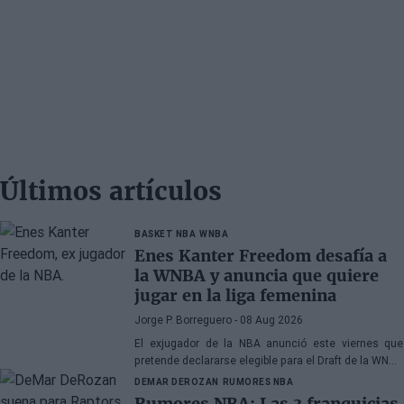
Últimos artículos
BASKET NBA
WNBA
Enes Kanter Freedom desafía a
la WNBA y anuncia que quiere
jugar en la liga femenina
Jorge P. Borreguero
- 08 Aug 2026
El exjugador de la NBA anunció este viernes que
pretende declararse elegible para el Draft de la WNBA
de 2027
DEMAR DEROZAN
RUMORES NBA
Rumores NBA: Las 3 franquicias