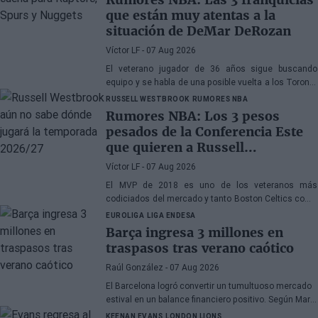
que están muy atentas a la
situación de DeMar DeRozan
Víctor LF
- 07 Aug 2026
El veterano jugador de 36 años sigue buscando
equipo y se habla de una posible vuelta a los Toronto
Raptors o San Antonio Spurs, mientras Denver
RUSSELL WESTBROOK
RUMORES NBA
Nuggets también forma parte de la ecuación
Rumores NBA: Los 3 pesos
pesados de la Conferencia Este
que quieren a Russell
Westbrook
Víctor LF
- 07 Aug 2026
El MVP de 2018 es uno de los veteranos más
codiciados del mercado y tanto Boston Celtics como
Cleveland Cavaliers y Detroit Pistons estarían
EUROLIGA
LIGA ENDESA
interesados en hacerse con sus servicios
Barça ingresa 3 millones en
traspasos tras verano caótico
Raúl González
- 07 Aug 2026
El Barcelona logró convertir un tumultuoso mercado
estival en un balance financiero positivo. Según Marc
Mundet, la sección azulgrana ingresó cerca de tres
KEENAN EVANS
LONDON LIONS