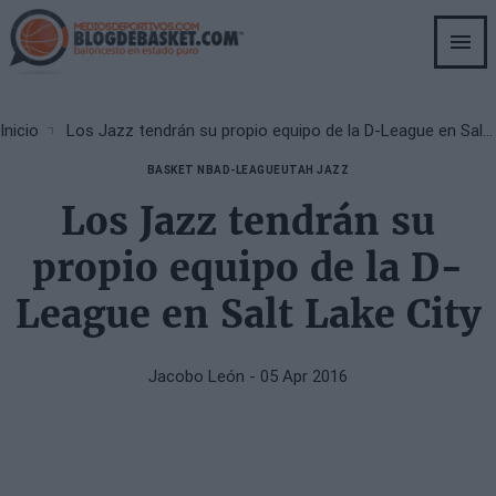
Skip
to
main
content
Breadcrumb
Inicio
Los Jazz tendrán su propio equipo de la D-League en Salt Lake City
BASKET NBA
D-LEAGUE
UTAH JAZZ
Los Jazz tendrán su
propio equipo de la D-
League en Salt Lake City
Jacobo León
- 05 Apr 2016