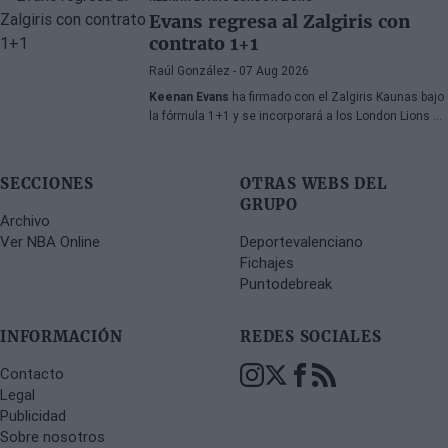
millones de euros procedentes de salidas de
Evans regresa al Zalgiris con
jugadores, a pesar de un proceso de transferencias
contrato 1+1
marcado por la incertidumbre y los cambios de
última hora.
Raúl González
- 07 Aug 2026
Keenan Evans
ha firmado con el Zalgiris Kaunas bajo
la fórmula 1+1 y se incorporará a los London Lions en
calidad de cedido durante la temporada 2026/27. El
base estadounidense continúa su proceso de
recuperación tras las lesiones sufridas en los
SECCIONES
OTRAS WEBS DEL
últimos meses.
GRUPO
Archivo
Ver NBA Online
Deportevalenciano
Fichajes
Puntodebreak
INFORMACIÓN
REDES SOCIALES
Contacto
Legal
Publicidad
Sobre nosotros