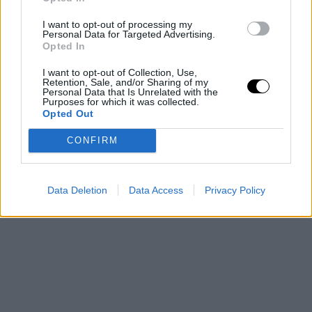
se medirá al Lokomotiv Kuban
de Víctor Claver, y el
Baskonia
,
quien no lo tendrá nada fácil ante el siempre correoso
I want to opt-out of processing my
Panathinaikos
.
Personal Data for Targeted Advertising.
Opted In
Las eliminatorias de
cuartos de final se disputarán entre los días
12 y 26 de abril
en una serie al mejor de cinco partidos.
I want to opt-out of Collection, Use,
Retention, Sale, and/or Sharing of my
Personal Data that Is Unrelated with the
Purposes for which it was collected.
Opted Out
CONFIRM
Data Deletion
Data Access
Privacy Policy