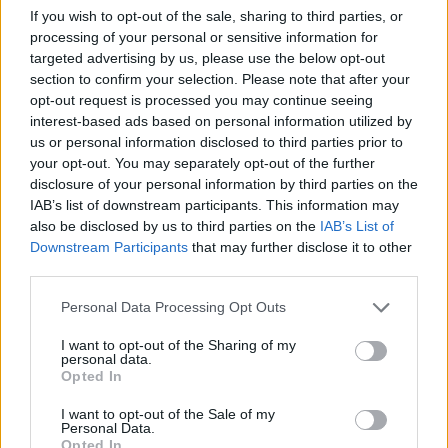
If you wish to opt-out of the sale, sharing to third parties, or
processing of your personal or sensitive information for
targeted advertising by us, please use the below opt-out
section to confirm your selection. Please note that after your
opt-out request is processed you may continue seeing
interest-based ads based on personal information utilized by
us or personal information disclosed to third parties prior to
your opt-out. You may separately opt-out of the further
disclosure of your personal information by third parties on the
IAB’s list of downstream participants. This information may
also be disclosed by us to third parties on the
IAB’s List of
Downstream Participants
that may further disclose it to other
third parties.
Personal Data Processing Opt Outs
A estas alturas de la competición todos los rivales son igual de
I want to opt-out of the Sharing of my
peligrosos pero quizás el equipo español peor parado ha sido el
Real
personal data.
Madrid, quien tendrá que enfrentarse al Fenerbahçe, mejor
Opted In
equipo del Top 16
y al que eliminó el pasado curso en el primer
partido de la Final Four de Madrid.
I want to opt-out of the Sale of my
Personal Data.
Por su parte, duelos igual de exigentes para
FC Barcelona, quien
Opted In