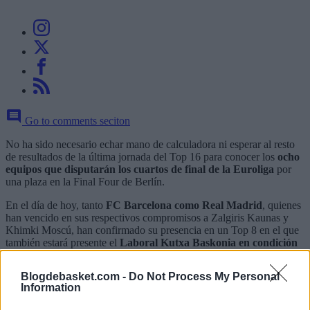
Go to comments seciton
No ha sido necesario echar mano de calculadora ni esperar al resto
de resultados de la última jornada del Top 16 para conocer los
ocho
equipos que disputarán los cuartos de final de la Euroliga
por
una plaza en la Final Four de Berlín.
En el día de hoy, tanto
FC Barcelona como Real Madrid
, quienes
han vencido en sus respectivos compromisos a Zalgiris Kaunas y
Khimki Moscú, han confirmado su presencia en un Top 8 en el que
también estará presente el
Laboral Kutxa Baskonia en condición
de cabeza de serie
pese a caer derrotado en la cancha del Brose
Baskets Bamberg.
Blogdebasket.com -
Do Not Process My Personal
Information