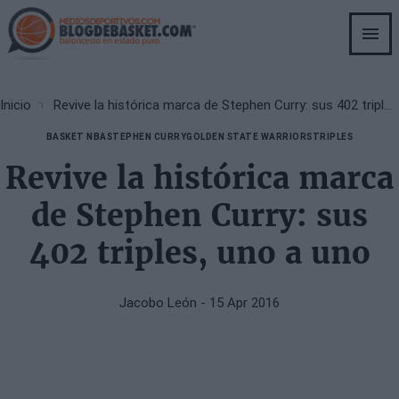
Skip
to
main
content
Breadcrumb
Inicio
Revive la histórica marca de Stephen Curry: sus 402 triples, uno a uno
BASKET NBA
STEPHEN CURRY
GOLDEN STATE WARRIORS
TRIPLES
Revive la histórica marca
de Stephen Curry: sus
402 triples, uno a uno
Jacobo León
- 15 Apr 2016