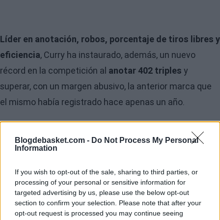
Líder en anotación, robos, porcentaje de tiros libres y
eficiencia
, Curry ha instaurado, además, un nuevo
récord en la competición al
anotar 402 triples
y
superar, con un margen abusivo, la anterior marca que
el mismo había registrado hace apenas un año.
Si la estadística ya es, de por si, descomunal, la gesta es
todavía mayor si tenemos en cuenta que su
Blogdebasket.com -
Do Not Process My Personal
Information
efectividad en tiros de tres ascendió hasta el 45.4%
y
que solo
anotó un triple menos (402) que tiros de dos
If you wish to opt-out of the sale, sharing to third parties, or
processing of your personal or sensitive information for
puntos (403)
a lo largo de todo el curso.
targeted advertising by us, please use the below opt-out
section to confirm your selection. Please note that after your
Por ello, y de la mano del usuario de YouTube
'
NBA
opt-out request is processed you may continue seeing