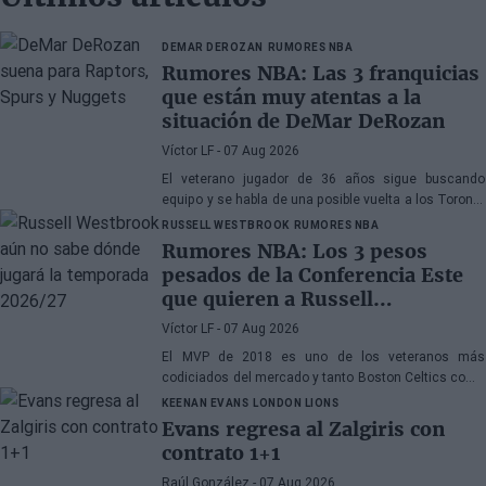
DEMAR DEROZAN
RUMORES NBA
Rumores NBA: Las 3 franquicias
que están muy atentas a la
situación de DeMar DeRozan
Víctor LF
- 07 Aug 2026
El veterano jugador de 36 años sigue buscando
equipo y se habla de una posible vuelta a los Toronto
Raptors o San Antonio Spurs, mientras Denver
RUSSELL WESTBROOK
RUMORES NBA
Nuggets también forma parte de la ecuación
Rumores NBA: Los 3 pesos
pesados de la Conferencia Este
que quieren a Russell
Westbrook
Víctor LF
- 07 Aug 2026
El MVP de 2018 es uno de los veteranos más
codiciados del mercado y tanto Boston Celtics como
Cleveland Cavaliers y Detroit Pistons estarían
KEENAN EVANS
LONDON LIONS
interesados en hacerse con sus servicios
Evans regresa al Zalgiris con
contrato 1+1
Raúl González
- 07 Aug 2026