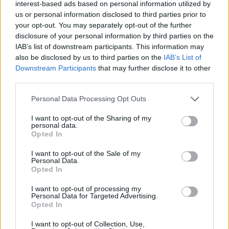
interest-based ads based on personal information utilized by
Players&Games Highlights'
, revivimos, uno a uno y
en
us or personal information disclosed to third parties prior to
cuatro vídeos, los 402 triples
anotados por Stephen
your opt-out. You may separately opt-out of the further
disclosure of your personal information by third parties on the
Curry.
IAB’s list of downstream participants. This information may
also be disclosed by us to third parties on the
IAB’s List of
Downstream Participants
that may further disclose it to other
third parties.
Personal Data Processing Opt Outs
I want to opt-out of the Sharing of my
personal data.
Opted In
I want to opt-out of the Sale of my
Personal Data.
Opted In
I want to opt-out of processing my
Personal Data for Targeted Advertising.
Opted In
I want to opt-out of Collection, Use,