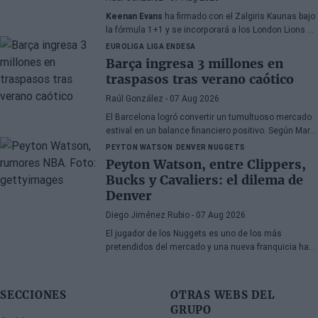
Keenan Evans
ha firmado con el Zalgiris Kaunas bajo
la fórmula 1+1 y se incorporará a los London Lions en
calidad de cedido durante la temporada 2026/27. El
EUROLIGA
LIGA ENDESA
base estadounidense continúa su proceso de
Barça ingresa 3 millones en
recuperación tras las lesiones sufridas en los
traspasos tras verano caótico
últimos meses.
Raúl González
- 07 Aug 2026
El Barcelona logró convertir un tumultuoso mercado
estival en un balance financiero positivo. Según Marc
Mundet, la sección azulgrana ingresó cerca de tres
PEYTON WATSON
DENVER NUGGETS
millones de euros procedentes de salidas de
Peyton Watson, entre Clippers,
jugadores, a pesar de un proceso de transferencias
Bucks y Cavaliers: el dilema de
marcado por la incertidumbre y los cambios de
Denver
última hora.
Diego Jiménez Rubio
- 07 Aug 2026
El jugador de los Nuggets es uno de los más
pretendidos del mercado y una nueva franquicia ha
entrado en la puja.
SECCIONES
OTRAS WEBS DEL
GRUPO