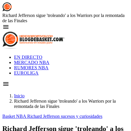
Skip
to
main
Richard Jefferson sigue 'troleando' a los Warriors por la remontada
content
de las Finales
Main
EN DIRECTO
navigation
MERCADO NBA
RUMORES NBA
EUROLIGA
Inicio
Richard Jefferson sigue 'troleando' a los Warriors por la
Breadcrumb
remontada de las Finales
Basket NBA
Richard Jefferson
sucesos y curiosidades
Richard Jefferson sigue 'troleando' a los