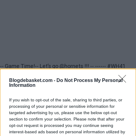
-- Game Time!-- Let’s go
@hornets
!!! -- ------
#WH41
#BuzzCity
pic.twitter.com/TJPPA5qv1k
Blogdebasket.com -
Do Not Process My Personal
Information
— Willy Hernangómez (@willyhg94)
22 mars 2018
If you wish to opt-out of the sale, sharing to third parties, or
processing of your personal or sensitive information for
targeted advertising by us, please use the below opt-out
En los últimos choques, sin embargo, un imprevisto ha
section to confirm your selection. Please note that after your
hecho que Willy esté contando con minutos. Cody Zeller
opt-out request is processed you may continue seeing
interest-based ads based on personal information utilized by
está lesionado y eso hace que Willy haya podido jugar