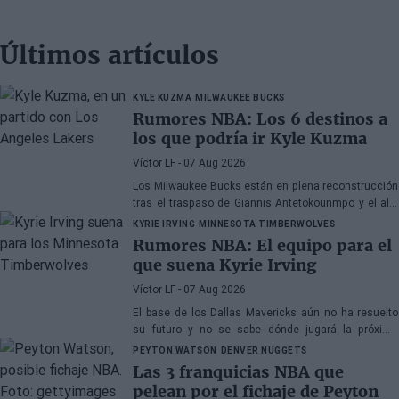
Últimos artículos
KYLE KUZMA
MILWAUKEE BUCKS
Rumores NBA: Los 6 destinos a
los que podría ir Kyle Kuzma
Víctor LF
- 07 Aug 2026
Los Milwaukee Bucks están en plena reconstrucción
tras el traspaso de Giannis Antetokounmpo y el ala-
pívot podría ser el siguiente
KYRIE IRVING
MINNESOTA TIMBERWOLVES
Rumores NBA: El equipo para el
que suena Kyrie Irving
Víctor LF
- 07 Aug 2026
El base de los Dallas Mavericks aún no ha resuelto
su futuro y no se sabe dónde jugará la próxima
temporada
PEYTON WATSON
DENVER NUGGETS
Las 3 franquicias NBA que
pelean por el fichaje de Peyton