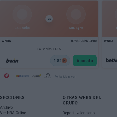
única campaña azulgrana en la que disputó 78
encuentros entre competiciones europeas y
domésticas.
VS
LA Sparks
MIN Lynx
WNBA
07/08/2026 04:00
WNBA
LA Sparks +15.5
1.82
Apuesta
Por beticious.com
SECCIONES
OTRAS WEBS DEL
GRUPO
Archivo
Ver NBA Online
Deportevalenciano