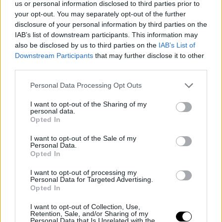
us or personal information disclosed to third parties prior to
más de 12 minutos en los últimos cinco choques, algo
your opt-out. You may separately opt-out of the further
disclosure of your personal information by third parties on the
que todavía no había podido hacer esta temporada.
IAB’s list of downstream participants. This information may
also be disclosed by us to third parties on the
IAB’s List of
De hecho, fue titular ante Memphis hace un par de
Downstream Participants
that may further disclose it to other
third parties.
jornadas gracias a una sanción de Howard. Su mejor
partido fue ante Philadelphia 73ers, anotando 17 puntos
Personal Data Processing Opt Outs
en 20 minutos de juego. En total, en estos cinco duelos
I want to opt-out of the Sharing of my
personal data.
promedia 8.8 puntos y 7 rebotes en 16 minutos de
Opted In
juego.
I want to opt-out of the Sale of my
Personal Data.
Opted In
En la pasada madrugada, en la victoria de Charlotte Hornets a domicilio ante
Dallas Mavericks por 102-98, Willy anotó 3 puntos y capturó 7 rebotes en los 15
I want to opt-out of processing my
Personal Data for Targeted Advertising.
minutos que estuvo en pista.
Opted In
I want to opt-out of Collection, Use,
Retention, Sale, and/or Sharing of my
Personal Data that Is Unrelated with the