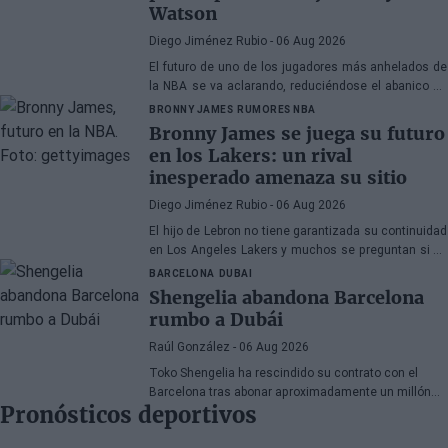
Watson
Diego Jiménez Rubio
- 06 Aug 2026
El futuro de uno de los jugadores más anhelados de
la NBA se va aclarando, reduciéndose el abanico de
franquicias candidatas a tres.
BRONNY JAMES
RUMORES NBA
Bronny James se juega su futuro
en los Lakers: un rival
inesperado amenaza su sitio
Diego Jiménez Rubio
- 06 Aug 2026
El hijo de Lebron no tiene garantizada su continuidad
en Los Angeles Lakers y muchos se preguntan si ha
hecho méritos para seguir en la NBA.
BARCELONA
DUBAI
Shengelia abandona Barcelona
rumbo a Dubái
Raúl González
- 06 Aug 2026
Toko Shengelia ha rescindido su contrato con el
Barcelona tras abonar aproximadamente un millón
Pronósticos deportivos
de euros y se ha comprometido con el Dubái para la
temporada 2026-27. El alero georgiano completó una