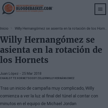
Skip
to
main
content
Breadcrumb
Inicio
Willy Hernangómez se asienta en la rotación de los Hornets
Willy Hernangómez se
asienta en la rotación de
los Hornets
Juan López
- 25 Mar 2018
CHARLOTTE HORNETS
CODY ZELLER
WILLY HERNÁNGOMEZ
Tras un inicio de campaña muy complicado, Willy
comienza a ver la luz al final del túnel al contar con
minutos en el equipo de Michael Jordan