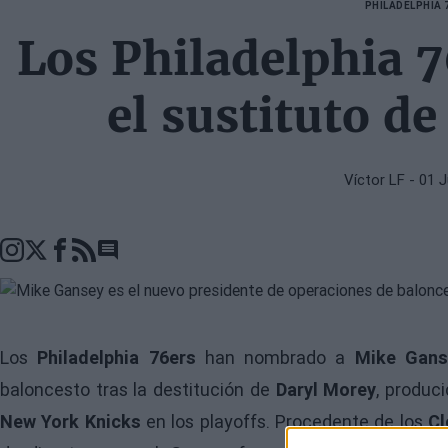
PHILADELPHIA 
Los Philadelphia 
el sustituto d
Víctor LF
- 01 
Go to comments seciton
Los
Philadelphia 76ers
han nombrado a
Mike Gans
baloncesto tras la destitución de
Daryl Morey
, produc
New York Knicks
en los playoffs. Procedente de los
Cl