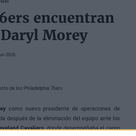
76ERS
76ers encuentran
e Daryl Morey
Jun 2026
ey
como nuevo presidente de operaciones de
ida después de la eliminación del equipo ante los
eveland Cavaliers
, donde desempeñaba el cargo