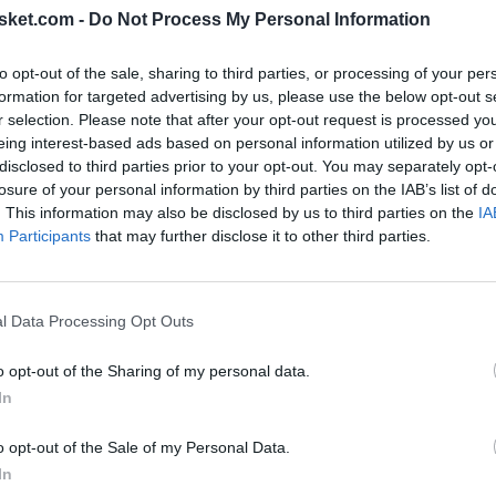
ave en la construcción del actual núcleo de la
sket.com -
Do Not Process My Personal Information
os Sixers al siguiente nivel alrededor de jugadores
to opt-out of the sale, sharing to third parties, or processing of your per
dgecombe
.
formation for targeted advertising by us, please use the below opt-out s
r selection. Please note that after your opt-out request is processed y
eing interest-based ads based on personal information utilized by us or
disclosed to third parties prior to your opt-out. You may separately opt-
Ú
losure of your personal information by third parties on the IAB’s list of
. This information may also be disclosed by us to third parties on the
IA
Participants
that may further disclose it to other third parties.
l Data Processing Opt Outs
o opt-out of the Sharing of my personal data.
In
o opt-out of the Sale of my Personal Data.
In