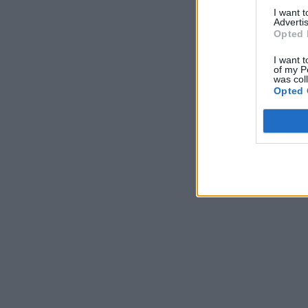
I want 
Advertis
Opted 
I want t
of my P
was col
Opted 