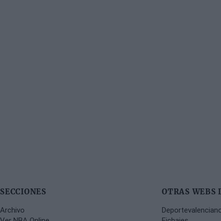
SECCIONES
OTRAS WEBS 
Archivo
Deportevalencian
Ver NBA Online
Fichajes