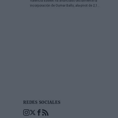
Valencia Basket ha anunciado oficialmente la
incorporación de Oumar Ballo, ala-pívot de 2,13
metros nacido en 2002. El jugador se vincula al
club con un contrato de tres temporadas que se
extiende hasta el final de la campaña 2028-29,
reforzando así el proyecto de cara a las
próximas temporadas en EuroLeague y Liga
Endesa.
REDES SOCIALES