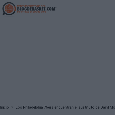
Skip
to
main
content
Breadcrumb
Inicio
Los Philadelphia 76ers encuentran el sustituto de Daryl M